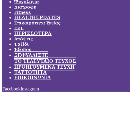
Ψυχολογία
Διατροφή
Fitness
HEALTHUPDATES
Επικαιρότητα Υγείας
ΕΚΕ
ΠΕΡΙΣΣΟΤΕΡΑ
Απόψεις
Ταξίδι
Έξοδος
ΞΕΦΥΛΛΙΣΤΕ
ΤΟ ΤΕΛΕΥΤΑΙΟ ΤΕΥΧΟΣ
ΠΡΟΗΓΟΥΜΕΝΑ ΤΕΥΧΗ
ΤΑΥΤΟΤΗΤΑ
ΕΠΙΚΟΙΝΩΝΙΑ
Facebook
Instagram