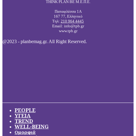
THINK PLAN BE Μ.Ε.Π.Ε.
Παπαφλέσσα 1Α
167 77, Ελληνικό
Τηλ:
210 964 4445
Email: info@tpb.gr
www.tpb.gr
@2023 - planbemag.gr. All Right Reserved.
PEOPLE
ΥΓΕΙΑ
TREND
WELL-BEING
Ομορφιά