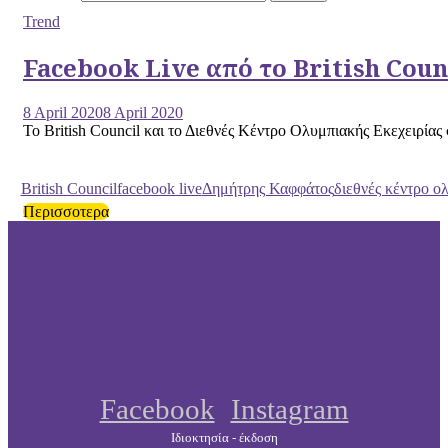
Trend
Facebook Live από το British Counc
8 April 2020
8 April 2020
Το British Council και το Διεθνές Κέντρο Ολυμπιακής Εκεχειρίας
British Council
facebook live
Δημήτρης Καφφάτος
διεθνές κέντρο ο
Περισσοτερα
Facebook
Instagram
Ιδιοκτησία - έκδοση