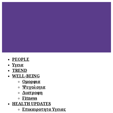
PEOPLE
Υγεια
ΞΕΦΥΛΛΙΣΤΕ
ΤΟ ΤΕΛΕΥΤΑΙΟ
TREND
ΤΕΥΧΟΣ
WELL-BEING
Ομορφια
Ψυχολογια
Διατροφη
Fitness
HEALTH UPDATES
Επικαιροτητα Υγειας