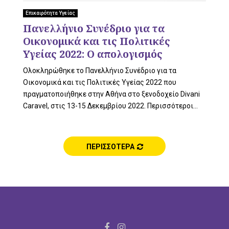
L
Επικαιρότητα Υγείας
Πανελλήνιο Συνέδριο για τα
Οικονομικά και τις Πολιτικές
E
Υγείας 2022: Ο απολογισμός
Ολοκληρώθηκε το Πανελλήνιο Συνέδριο για τα
Οικονομικά και τις Πολιτικές Υγείας 2022 που
πραγματοποιήθηκε στην Αθήνα στο ξενοδοχείο Divani
M
Caravel, στις 13-15 Δεκεμβρίου 2022. Περισσότεροι...
ΠΕΡΙΣΣΟΤΕΡΑ
E
N
F
I