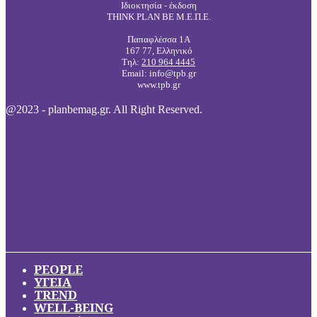
Ιδιοκτησία - έκδοση
THINK PLAN BE Μ.Ε.Π.Ε.
Παπαφλέσσα 1Α
167 77, Ελληνικό
Τηλ:
210 964 4445
Email: info@tpb.gr
www.tpb.gr
@2023 - planbemag.gr. All Right Reserved.
PEOPLE
ΥΓΕΙΑ
TREND
WELL-BEING