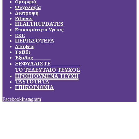
Ομορφιά
Ψυχολογία
Διατροφή
Fitness
HEALTHUPDATES
Επικαιρότητα Υγείας
ΕΚΕ
ΠΕΡΙΣΣΟΤΕΡΑ
Απόψεις
Ταξίδι
Έξοδος
ΞΕΦΥΛΛΙΣΤΕ
ΤΟ ΤΕΛΕΥΤΑΙΟ ΤΕΥΧΟΣ
ΠΡΟΗΓΟΥΜΕΝΑ ΤΕΥΧΗ
ΤΑΥΤΟΤΗΤΑ
ΕΠΙΚΟΙΝΩΝΙΑ
Facebook
Instagram