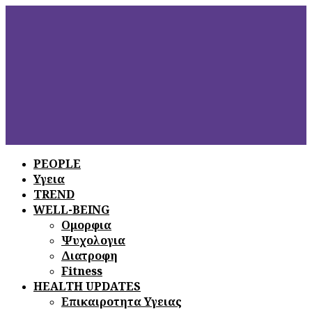
PEOPLE
Υγεια
ΞΕΦΥΛΛΙΣΤΕ
ΤΟ ΤΕΛΕΥΤΑΙΟ
TREND
ΤΕΥΧΟΣ
WELL-BEING
Ομορφια
Ψυχολογια
Διατροφη
Fitness
HEALTH UPDATES
Επικαιροτητα Υγειας