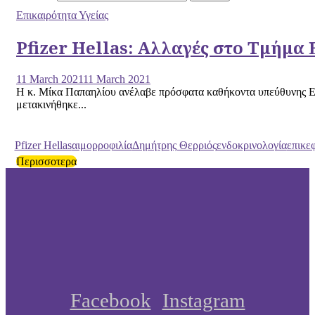
Επικαιρότητα Υγείας
Pfizer Hellas: Αλλαγές στο Τμήμα 
11 March 2021
11 March 2021
Η κ. Μίκα Παπαηλίου ανέλαβε πρόσφατα καθήκοντα υπεύθυνης Επικ
μετακινήθηκε...
Pfizer Hellas
αιμορροφιλία
Δημήτρης Θερριός
ενδοκρινολογία
επικε
Περισσοτερα
Facebook
Instagram