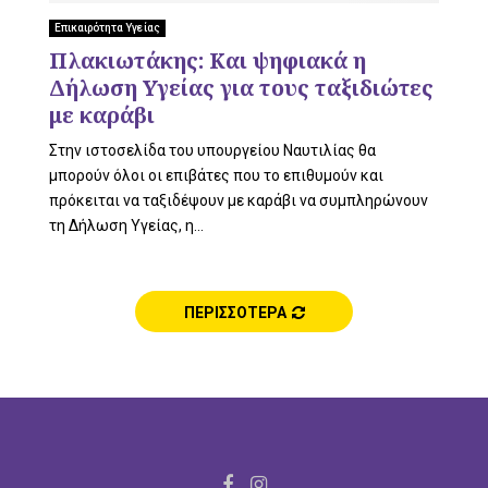
L
Επικαιρότητα Υγείας
Πλακιωτάκης: Και ψηφιακά η
Δήλωση Υγείας για τους ταξιδιώτες
E
με καράβι
Στην ιστοσελίδα του υπουργείου Ναυτιλίας θα
μπορούν όλοι οι επιβάτες που το επιθυμούν και
πρόκειται να ταξιδέψουν με καράβι να συμπληρώνουν
M
τη Δήλωση Υγείας, η...
ΠΕΡΙΣΣΟΤΕΡΑ
E
N
F
I