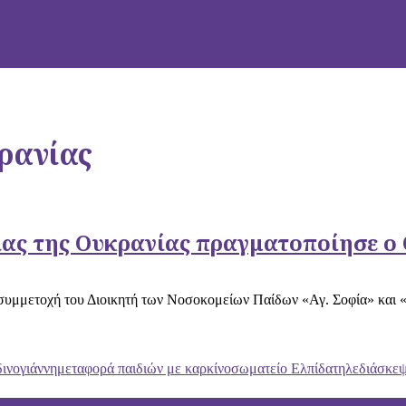
κρανίας
ίας της Ουκρανίας πραγματοποίησε ο
 συμμετοχή του Διοικητή των Νοσοκομείων Παίδων «Αγ. Σοφία» και
ινογιάννη
μεταφορά παιδιών με καρκίνο
σωματείο Ελπίδα
τηλεδιάσκε