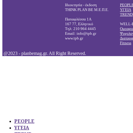
Ιδιοκτησία - έκδοση
PEOPL
THINK PLAN BE Μ.Ε.Π.Ε.
ΥΓΕΙΑ
TREND
Παπαφλέσσα 1Α
167 77, Ελληνικό
WELL-
Τηλ: 210 964 4445
Ομορφι
Email: info@tpb.gr
Ψυχολο
www.tpb.gr
Διατρο
Fitness
@2023 - planbemag.gr. All Right Reserved.
PEOPLE
ΥΓΕΙΑ