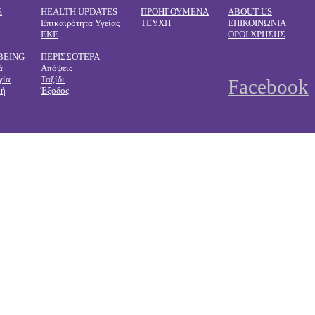
E
HEALTH UPDATES
ΠΡΟΗΓΟΥΜΕΝΑ
ABOUT US
Επικαιρότητα Υγείας
ΤΕΥΧΗ
ΕΠΙΚΟΙΝΩΝΙΑ
ΕΚΕ
ΟΡΟΙ ΧΡΗΣΗΣ
BEING
ΠΕΡΙΣΣΟΤΕΡΑ
ά
Απόψεις
γία
Ταξίδι
Facebook
φή
Έξοδος