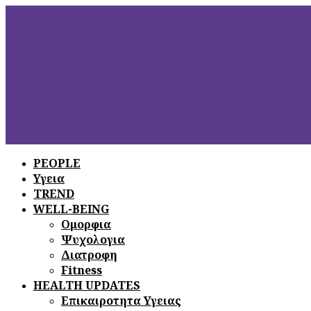
PEOPLE
Υγεια
ΞΕΦΥΛΛΙΣΤΕ
ΤΟ ΤΕΛΕΥΤΑΙΟ
TREND
ΤΕΥΧΟΣ
WELL-BEING
Ομορφια
Ψυχολογια
Διατροφη
Fitness
HEALTH UPDATES
Επικαιροτητα Υγειας