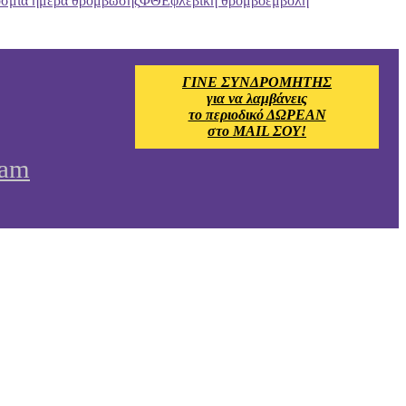
σμια ημέρα θρόμβωσης
ΦΘΕ
φλεβική θρομβοεμβολή
ΓΙΝΕ ΣΥΝΔΡΟΜΗΤΗΣ
για να λαμβάνεις
το περιοδικό ΔΩΡΕΑΝ
στο MAIL ΣΟΥ!
ram