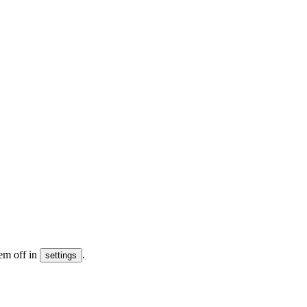
em off in
.
settings