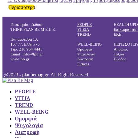
13 Οκτωβρίου
αντιπηκτική αγωγή
Γρηγόρης Γεροτζιάφας
θρόμβωσ
Περισσοτερα
Ιδιοκτησία - έκδοση
PEOPLE
HEALTH UPD
THINK PLAN BE Μ.Ε.Π.Ε.
ΥΓΕΙΑ
Επικαιρότητα 
TREND
ΕΚΕ
Παπαφλέσσα 1Α
167 77, Ελληνικό
WELL-BEING
ΠΕΡΙΣΣΟΤΕΡ
Τηλ: 210 964 4445
Ομορφιά
Απόψεις
Email: info@tpb.gr
Ψυχολογία
Ταξίδι
www.tpb.gr
Διατροφή
Έξοδος
Fitness
@2023 - planbemag.gr. All Right Reserved.
PEOPLE
ΥΓΕΙΑ
TREND
WELL-BEING
Ομορφιά
Ψυχολογία
Διατροφή