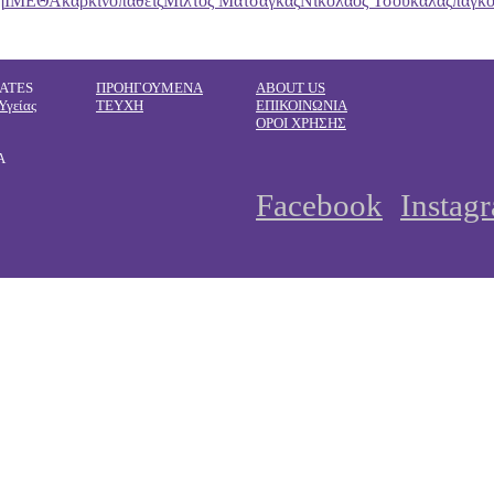
η
ΙΜΕΘΑ
καρκινοπαθείς
Μίλτος Ματσάγκας
Νικόλαος Τσουκαλάς
παγκό
ATES
ΠΡΟΗΓΟΥΜΕΝΑ
ABOUT US
Υγείας
ΤΕΥΧΗ
ΕΠΙΚΟΙΝΩΝΙΑ
ΟΡΟΙ ΧΡΗΣΗΣ
Α
Facebook
Instag