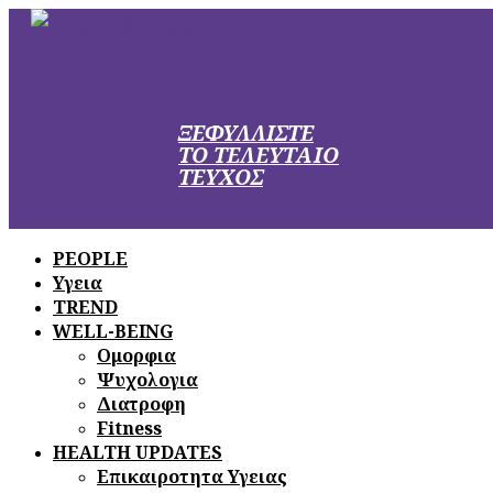
ΞΕΦΥΛΛΙΣΤΕ
ΤΟ ΤΕΛΕΥΤΑΙΟ
ΤΕΥΧΟΣ
PEOPLE
Υγεια
TREND
WELL-BEING
Ομορφια
Ψυχολογια
Διατροφη
Fitness
HEALTH UPDATES
Επικαιροτητα Υγειας