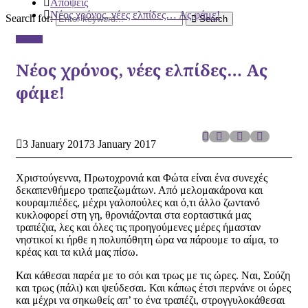
Απόψεις
Νέος χρόνος, νέες ελπίδες… Ας φάμε!
Search for:
Search
Απόψεις
Νέος χρόνος, νέες ελπίδες… Ας
φάμε!
3 January 2017
3 January 2017
Χριστούγεννα, Πρωτοχρονιά και Φώτα είναι ένα συνεχές
δεκαπενθήμερο τραπεζωμάτων. Από μελομακάρονα και
κουραμπιέδες, μέχρι γαλοπούλες και ό,τι άλλο ζωντανό
κυκλοφορεί στη γη, θρονιάζονται στα εορταστικά μας
τραπέζια, λες και όλες τις προηγούμενες μέρες ήμασταν
νηστικοί κι ήρθε η πολυπόθητη ώρα να πάρουμε το αίμα, το
κρέας και τα κιλά μας πίσω.
Και κάθεσαι παρέα με το σόι και τρως με τις ώρες. Ναι, Σούζη
και τρως (πάλι) και ψεύδεσαι. Και κάπως έτσι περνάνε οι ώρες
και μέχρι να σηκωθείς απ’ το ένα τραπέζι, στρογγυλοκάθεσαι