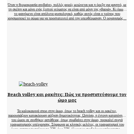
Όταν η θερμοκρασία ανεβαίνει, πολλές φορές μειώνεται και η όρεξη για φαγητό, με
τη σκέψη και μόνο ενός ζεστού γεύματος να είναι από μόνη της «βαριά». Κι όμως,
το φαινόμενο είναι απόλυτα φυσιολογικό, καθώς αυτός είναι ο τρόπος που
χρησιμοποιεί το σώμα για να προστατευτεί από την υπερθέρμανση. Ο οργανισμός…
Beach volley και ρακέτες: Πώς να προστατεύσουμε τον
ώμο μας
Τα καλοκαιρινά σπορ στην άμμο, όπως το beach volley και οι ρακέτες,
παρουσιάζουν κατακόρυφη αύξηση δημοτικότητας. Ωστόσο, η έντονη καταπόνηση
του ώμου σε συνθήκες αστάθειας, όπως συμβαίνει στην άμμο, προκαλεί συχνά
τραυματισμούς υπέρχρησης. Σύμφωνα με κλινικές μελέτες, οι τραυματισμοί του
ώμου αντιπροσωπεύουν το 22% έως 33% όλων των συνδρόμων υπέρχρησης…