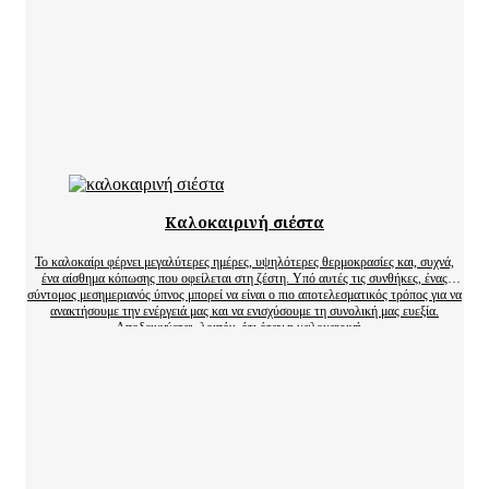
Καλοκαιρινή σιέστα
Το καλοκαίρι φέρνει μεγαλύτερες ημέρες, υψηλότερες θερμοκρασίες και, συχνά,
ένα αίσθημα κόπωσης που οφείλεται στη ζέστη. Υπό αυτές τις συνθήκες, ένας
σύντομος μεσημεριανός ύπνος μπορεί να είναι ο πιο αποτελεσματικός τρόπος για να
ανακτήσουμε την ενέργειά μας και να ενισχύσουμε τη συνολική μας ευεξία.
Αποδεικνύεται, λοιπόν, ότι όταν η καλοκαιρινή…