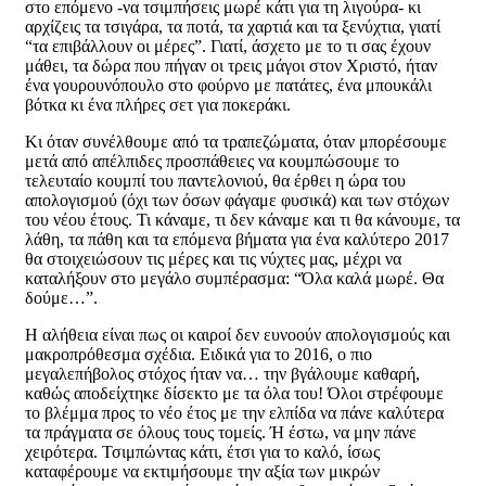
στο επόμενο -να τσιμπήσεις μωρέ κάτι για τη λιγούρα- κι
αρχίζεις τα τσιγάρα, τα ποτά, τα χαρτιά και τα ξενύχτια, γιατί
“τα επιβάλλουν οι μέρες”. Γιατί, άσχετο με το τι σας έχουν
μάθει, τα δώρα που πήγαν οι τρεις μάγοι στον Χριστό, ήταν
ένα γουρουνόπουλο στο φούρνο με πατάτες, ένα μπουκάλι
βότκα κι ένα πλήρες σετ για ποκεράκι.
Κι όταν συνέλθουμε από τα τραπεζώματα, όταν μπορέσουμε
μετά από απέλπιδες προσπάθειες να κουμπώσουμε το
τελευταίο κουμπί του παντελονιού, θα έρθει η ώρα του
απολογισμού (όχι των όσων φάγαμε φυσικά) και των στόχων
του νέου έτους. Τι κάναμε, τι δεν κάναμε και τι θα κάνουμε, τα
λάθη, τα πάθη και τα επόμενα βήματα για ένα καλύτερο 2017
θα στοιχειώσουν τις μέρες και τις νύχτες μας, μέχρι να
καταλήξουν στο μεγάλο συμπέρασμα: “Όλα καλά μωρέ. Θα
δούμε…”.
Η αλήθεια είναι πως οι καιροί δεν ευνοούν απολογισμούς και
μακροπρόθεσμα σχέδια. Ειδικά για το 2016, ο πιο
μεγαλεπήβολος στόχος ήταν να… την βγάλουμε καθαρή,
καθώς αποδείχτηκε δίσεκτο με τα όλα του! Όλοι στρέφουμε
το βλέμμα προς το νέο έτος με την ελπίδα να πάνε καλύτερα
τα πράγματα σε όλους τους τομείς. Ή έστω, να μην πάνε
χειρότερα. Τσιμπώντας κάτι, έτσι για το καλό, ίσως
καταφέρουμε να εκτιμήσουμε την αξία των μικρών