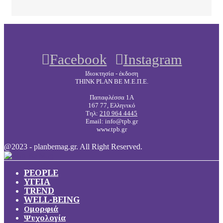
Facebook
Instagram
Ιδιοκτησία - έκδοση
THINK PLAN BE Μ.Ε.Π.Ε.
Παπαφλέσσα 1Α
167 77, Ελληνικό
Τηλ:
210 964 4445
Email: info@tpb.gr
www.tpb.gr
@2023 - planbemag.gr. All Right Reserved.
PEOPLE
ΥΓΕΙΑ
TREND
WELL-BEING
Ομορφιά
Ψυχολογία