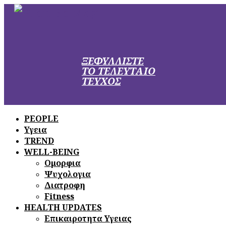
ΞΕΦΥΛΛΙΣΤΕ
ΤΟ ΤΕΛΕΥΤΑΙΟ
ΤΕΥΧΟΣ
PEOPLE
Υγεια
TREND
WELL-BEING
Ομορφια
Ψυχολογια
Διατροφη
Fitness
HEALTH UPDATES
Επικαιροτητα Υγειας