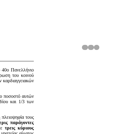
ο 40ο Πανελλήνιο
έρωση του κοινού
ων καρδιαγγειακών
λο ποσοστό αυτών
ίου και 1/3 των
η πλειοψηφία τους
ερις παράγοντες
 σε
τρεις κύριους
νηστείας αίματος