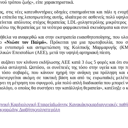
ινού τρόπου ζωής», είπε χαρακτηριστικά.
ς, στις νέες κατευθυντήριες οδηγίες επισημαίνεται και πάλι η ενο
επίπεδα της λιποπρωτείνης αυτής, ιδιαίτερα σε ασθενείς πολύ υψηλ
ροτείνεται απόλυτος στόχος θεραπείας LDL-χοληστερόλης μικρότερος
 μέσω της θεραπείας με τα νεότερα φαρμακευτικά σκευάσματα και συ
ήθελα να αναφερθώ και στην εκστρατεία ευαισθητοποίησης, που υλο
τλο
«Νιώσε τον Παλμό».
Πρόκειται για μια πρωτοβουλία, που σ
ο εντοπισμό και αντιμετώπιση της Κολπικής Μαρμαρυγής (ΚΜ
ικών Επεισοδίων (ΑΕΕ), μετά την υψηλή αρτηριακή πίεση.
 αυξάνει τον κίνδυνο εκδήλωσης ΑΕΕ κατά 3 έως 5 φορές και ότι συ
ολα αντιληπτά. Ωστόσο, οι συνέπειές της τόσο στην υγεία και την 
ι τόσο σοβαρές, που κάνουν ηχηρή την ανάγκη για πρόληψη και 
ενεργείται ακόμη σε τακτική βάση και από τις ευρωπαϊκές μελέτε
ει τη μέτρηση του σφυγμού, μία πολύ απλή διαδικασία που μπορεί να 
ιολόγο, ο οποίος θα συστήσει την κατάλληλη θεραπεία», κατέληξε ο κ
ηνική Καρδιολογική Εταιρεία
Ιωάννης Κανακάκης
καρδιαγγειακές παθή
κχαρώδης Διαβήτης
χοληστερόλη