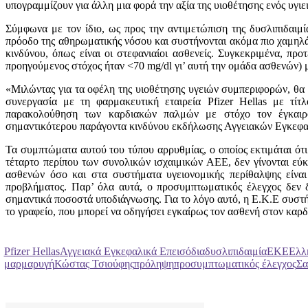
υπογραμμίζουν για άλλη μια φορά την αξία της υιοθέτησης ενός υγιε
Σύμφωνα με τον ίδιο, ως προς την αντιμετώπιση της δυσλιπιδαιμία
πρόοδο της αθηρωματικής νόσου και συστήνονται ακόμα πιο χαμηλά 
κινδύνου, όπως είναι οι στεφανιαίοι ασθενείς. Συγκεκριμένα, π
προηγούμενος στόχος ήταν <70 mg/dl γι’ αυτή την ομάδα ασθενών)
«Μιλώντας για τα οφέλη της υιοθέτησης υγειών συμπεριφορών, θα 
συνεργασία με τη φαρμακευτική εταιρεία Pfizer Hellas με τί
παρακολούθηση των καρδιακών παλμών με στόχο τον έγκαιρ
σημαντικότερου παράγοντα κινδύνου εκδήλωσης Αγγειακών Εγκεφαλ
Τα συμπτώματα αυτού του τύπου αρρυθμίας, ο οποίος εκτιμάται ότι
τέταρτο περίπου των συνολικών ισχαιμικών ΑΕΕ, δεν γίνονται εύκ
ασθενών όσο και στα συστήματα υγειονομικής περίθαλψης είνα
προβλήματος. Παρ’ όλα αυτά, ο προσυμπτωματικός έλεγχος δεν δι
σημαντικά ποσοστά υποδιάγνωσης. Για το λόγο αυτό, η Ε.Κ.Ε συστήν
το γραφείο, που μπορεί να οδηγήσει εγκαίρως τον ασθενή στον καρδ
Pfizer Hellas
Αγγειακά Εγκεφαλικά Επεισόδια
δυσλιπιδαιμία
ΕΚΕ
Ελλ
μαρμαρυγή
Κώστας Τσιούφης
πρόληψη
προσυμπτωματικός έλεγχος
Σα