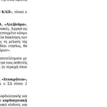
ων ΚΑΠ
», τόνισε ο
.Α. «Αλεξάνδρα»
,
σιακές. Αρχικά ως
ανεπτυγμένο κόσμο
εία διακίνηση των
ς τη μείωση της
δίου ετησίως, θα
ρόμων».
 αποτελέσματα με
για τους ασθενείς
, (η περιοχή όπου
 «Ιπποκράτειο»,
νώ ο ΣΔ τύπου 2
αρδιολογικής και
ε καρδιαγγειακή
ιακό κίνδυνο, και