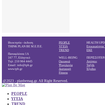
Ιδιοκτησία - έκδοση
PEOPLE
HEALTH UPD
THINK PLAN BE Μ.Ε.Π.Ε.
ΥΓΕΙΑ
Επικαιρότητα 
TREND
ΕΚΕ
Παπαφλέσσα 1Α
167 77, Ελληνικό
WELL-BEING
ΠΕΡΙΣΣΟΤΕΡ
Τηλ: 210 964 4445
Ομορφιά
Απόψεις
Email: info@tpb.gr
Ψυχολογία
Ταξίδι
www.tpb.gr
Διατροφή
Έξοδος
Fitness
@2023 - planbemag.gr. All Right Reserved.
PEOPLE
ΥΓΕΙΑ
TREND