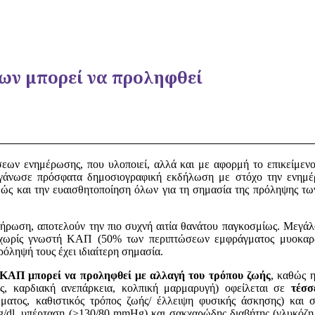
ων μπορεί να προληφθεί
σεων ενημέρωσης, που υλοποιεί, αλλά και με αφορμή το επικείμεν
οργάνωσε πρόσφατα δημοσιογραφική εκδήλωση με στόχο την ενημ
καθώς και την ευαισθητοποίηση όλων για τη σημασία της πρόληψης τ
λήρωση, αποτελούν την πιο συχνή αιτία θανάτου παγκοσμίως. Μεγά
χωρίς γνωστή ΚΑΠ (50% των περιπτώσεων εμφράγματος μυοκαρδ
ρόληψή τους έχει ιδιαίτερη σημασία.
 ΚΑΠ μπορεί να προληφθεί με αλλαγή του τρόπου ζωής
, καθώς 
ος, καρδιακή ανεπάρκεια, κολπική μαρμαρυγή) οφείλεται σε
τέσσ
ματος, καθιστικός τρόπος ζωής/ έλλειψη φυσικής άσκησης) και
g/dl, υπέρταση (>130/80 mmHg) και σακχαρώδης διαβήτης (γλυκόζη 