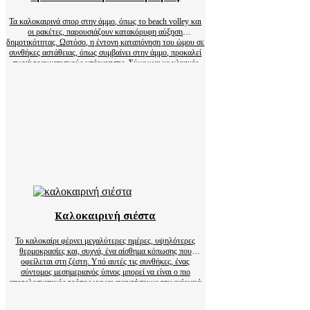
Τα καλοκαιρινά σπορ στην άμμο, όπως το beach volley και
οι ρακέτες, παρουσιάζουν κατακόρυφη αύξηση
δημοτικότητας. Ωστόσο, η έντονη καταπόνηση του ώμου σε
συνθήκες αστάθειας, όπως συμβαίνει στην άμμο, προκαλεί
συχνά τραυματισμούς υπέρχρησης. Σύμφωνα με κλινικές
μελέτες, οι τραυματισμοί του ώμου αντιπροσωπεύουν το
22% έως 33% όλων των συνδρόμων υπέρχρησης…
Καλοκαιρινή σιέστα
Το καλοκαίρι φέρνει μεγαλύτερες ημέρες, υψηλότερες
θερμοκρασίες και, συχνά, ένα αίσθημα κόπωσης που
οφείλεται στη ζέστη. Υπό αυτές τις συνθήκες, ένας
σύντομος μεσημεριανός ύπνος μπορεί να είναι ο πιο
αποτελεσματικός τρόπος για να ανακτήσουμε την ενέργειά
μας και να ενισχύσουμε τη συνολική μας ευεξία.
Αποδεικνύεται, λοιπόν, ότι όταν η καλοκαιρινή…