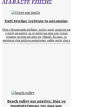
ΔΙΑΒΑΣΤΕ ΕΠΙΣΗΣ
Γιατί πεινάμε λιγότερο το καλοκαίρι;
Όταν η θερμοκρασία ανεβαίνει, πολλές φορές μειώνεται και
η όρεξη για φαγητό, με τη σκέψη και μόνο ενός ζεστού
γεύματος να είναι από μόνη της «βαριά». Κι όμως, το
φαινόμενο είναι απόλυτα φυσιολογικό, καθώς αυτός είναι ο
τρόπος που χρησιμοποιεί το σώμα για να προστατευτεί από
την υπερθέρμανση. Ο οργανισμός…
Beach volley και ρακέτες: Πώς να
προστατεύσουμε τον ώμο μας