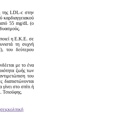
χή της LDL-c στην
ού καρδιαγγειακού
 από 55 mg/dL (ο
νδυασμούς.
ποιεί η Ε.Κ.Ε. σε
υνιστά τη συχνή
), του δεύτερου
νδέεται με το ένα
ποιότητα ζωής των
αντιμετώπιση του
ς διαπιστώνονται
γίνει στο σπίτι ή
. Τσιούφης.
σεις
κολπική