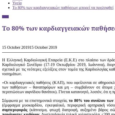
Υγεία
Το 80% των καρδιαγγειακών παθήσεων μπορεί να προληφθεί
Υγεία
Το 80% των καρδιαγγειακών παθήσε
15 October 2019
15 October 2019
Η Ελληνική Καρδιολογική Εταιρεία (Ε.Κ.Ε) στο πλαίσιο των δρά
Καρδιολογικό Συνέδριο (17-19 Οκτωβρίου 2019, Ιωάννινα), δι
σχετικά με τις νεότερες εξελίξεις στον τομέα της Καρδιολογίας 
νοσημάτων.
«Οι καρδιαγγειακές παθήσεις (ΚΑΠ), που οφείλονται σε αθηροσκ
των παθήσεων – θανατηφόρων και μη – συμβαίνουν σε άτομα 
περιπτώσεων αιφνίδιου θανάτου). Γίνεται κατανοητό, λοιπόν, ότι η π
Σύμφωνα με τα επιστημονικά στοιχεία,
το 80% του συνόλου των
(έμφραγμα μυοκαρδίου, εγκεφαλικό, περιφερική αρτηριακή νόσ
συμπεριφοράς
(κάπνισμα, φτωχή διατροφή, αυξημένο βάρος σώ
παράγοντες κινδύνου
: Δυσλιπιδαιμία (ολική χοληστερόλη <200 m