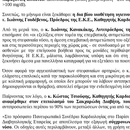
>100 mg/dl).
Συνεπώς, το μήνυμα είναι ξεκάθαρο:
η δια βίου υιοθέτηση υγιει
κ.
Ιωάννης Γουδέβενος, Πρόεδρος της Ε.Κ.Ε., Καθηγητής Καρδι
Από τη μεριά του, ο
κ. Ιωάννης Κανακάκης, Αντιπρόεδρος τη
επισήμανε ότι «οι εξελίξεις στον τομέα της επεμβατικής αντιμετώπ
προς τη στεφανιαία νόσο, η άμεση επεμβατική αντιμετώπιση του ο
και στις περισσότερες περιοχές της χώρας μας – σε συνδυασμό με 
ασθενών με την επείγουσα βοήθεια προς τις μονάδες περίθαλψ
θνητότητας. Η Ε.Κ.Ε, μάλιστα, λαμβάνοντας υπόψη και ότι στη
ξεκινήσει άμεσα μια πανελλήνια καταγραφή για να εξετάσει τα ποι
Όσον αφορά την αγγειοπλαστική των στεφανιαίων αρτηριών, ο κ
ελάχιστες επιπλοκές κατά την παρακολούθηση και στη μικρότερη α
με κολπική μαρμαρυγή, οι οποίοι δεν μπορούν να λάβουν αντιπηκτ
δημιουργούνται οι θρόμβοι), αποτελεί σήμερα την ενδεδειγμένη λύσ
Παίρνοντας τον λόγο, ο
κ. Κώστας Τσιούφης, Καθηγητής Καρδιολ
αναφέρθηκε στον επιπολασμό του Σακχαρώδη Διαβήτη, πο
αντιπροσωπεύει περίπου το 90% των περιπτώσεων όντας μια από τις
«Στο πρόσφατο Πανευρωπαϊκό Συνέδριο Καρδιολογίας στο Παρίσι 
Διαβητολογικής Εταιρείας με αποτέλεσμα την εξαγωγή
σύγχρονων
νόσο
. Οι οδηγίες αυτές περιλαμβάνουν, μεταξύ άλλων, τη χρήση ν