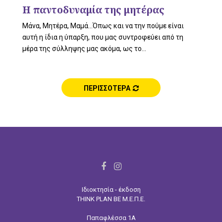
L
Η παντοδυναμία της μητέρας
Μάνα, Μητέρα, Μαμά…Όπως και να την πούμε είναι
αυτή η ίδια η ύπαρξη, που μας συντροφεύει από τη
E
μέρα της σύλληψης μας ακόμα, ως το...
ΠΕΡΙΣΣΟΤΕΡΑ
M
E
F
I
a
n
Ιδιοκτησία - έκδοση
c
s
N
THINK PLAN BE Μ.Ε.Π.Ε.
e
t
Παπαφλέσσα 1Α
b
a