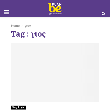
M
Home
γιος
Tag : γιος
O
B
I
Ψυχολογία