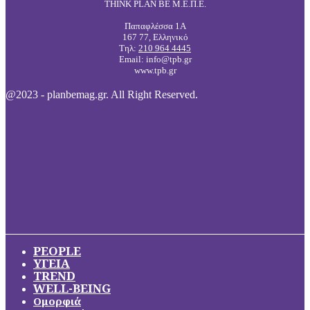
THINK PLAN BE Μ.Ε.Π.Ε.
Παπαφλέσσα 1Α
167 77, Ελληνικό
Τηλ:
210 964 4445
Email: info@tpb.gr
www.tpb.gr
@2023 - planbemag.gr. All Right Reserved.
PEOPLE
ΥΓΕΙΑ
TREND
WELL-BEING
Ομορφιά