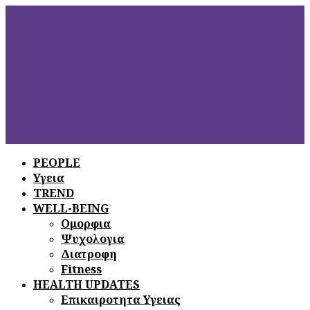
PEOPLE
Υγεια
ΞΕΦΥΛΛΙΣΤΕ
ΤΟ ΤΕΛΕΥΤΑΙΟ
TREND
ΤΕΥΧΟΣ
WELL-BEING
Ομορφια
Ψυχολογια
Διατροφη
Fitness
HEALTH UPDATES
Επικαιροτητα Υγειας