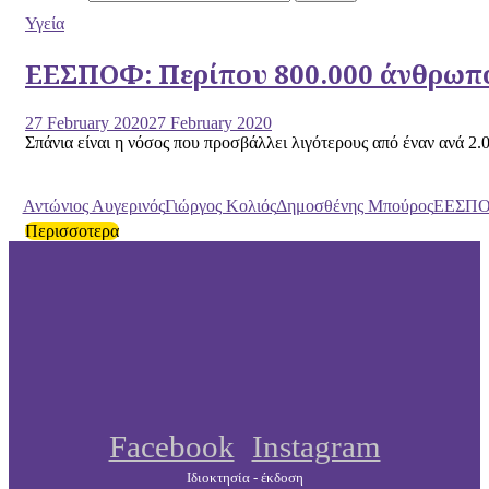
Υγεία
ΕΕΣΠΟΦ: Περίπου 800.000 άνθρωπο
27 February 2020
27 February 2020
Σπάνια είναι η νόσος που προσβάλλει λιγότερους από έναν ανά 2
Αντώνιος Αυγερινός
Γιώργος Κολιός
Δημοσθένης Μπούρος
ΕΕΣΠ
Περισσοτερα
Facebook
Instagram
Ιδιοκτησία - έκδοση