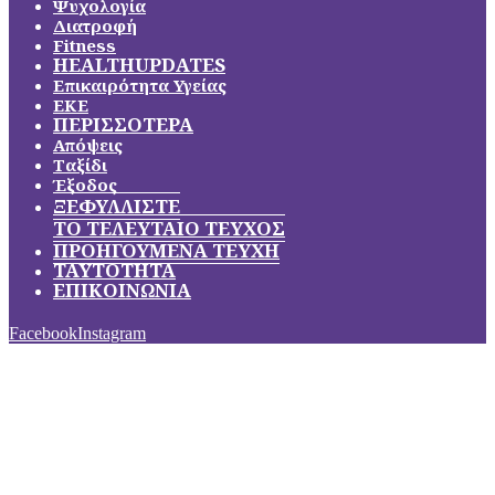
Ψυχολογία
Διατροφή
Fitness
HEALTHUPDATES
Επικαιρότητα Υγείας
ΕΚΕ
ΠΕΡΙΣΣΟΤΕΡΑ
Απόψεις
Ταξίδι
Έξοδος
ΞΕΦΥΛΛΙΣΤΕ
ΤΟ ΤΕΛΕΥΤΑΙΟ ΤΕΥΧΟΣ
ΠΡΟΗΓΟΥΜΕΝΑ ΤΕΥΧΗ
ΤΑΥΤΟΤΗΤΑ
ΕΠΙΚΟΙΝΩΝΙΑ
Facebook
Instagram