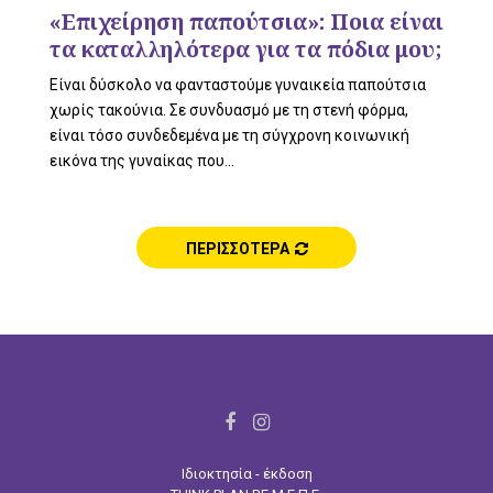
L
«Επιχείρηση παπούτσια»: Ποια είναι
τα καταλληλότερα για τα πόδια μου;
Είναι δύσκολο να φανταστούμε γυναικεία παπούτσια
E
χωρίς τακούνια. Σε συνδυασμό με τη στενή φόρμα,
είναι τόσο συνδεδεμένα με τη σύγχρονη κοινωνική
εικόνα της γυναίκας που...
M
ΠΕΡΙΣΣΟΤΕΡΑ
E
F
I
N
a
n
Ιδιοκτησία - έκδοση
c
s