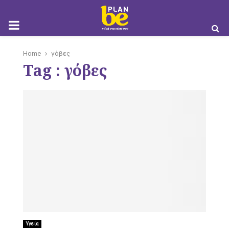
M
Home
γόβες
Tag : γόβες
O
B
I
Υγεία