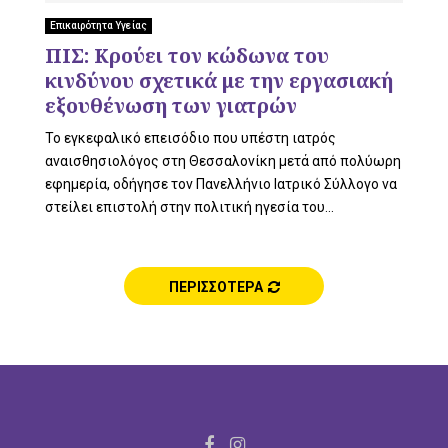
L
Επικαιρότητα Υγείας
ΠΙΣ: Κρούει τον κώδωνα του
κινδύνου σχετικά με την εργασιακή
E
εξουθένωση των γιατρών
To εγκεφαλικό επεισόδιο που υπέστη ιατρός
αναισθησιολόγος στη Θεσσαλονίκη μετά από πολύωρη
εφημερία, οδήγησε τον Πανελλήνιο Ιατρικό Σύλλογο να
M
στείλει επιστολή στην πολιτική ηγεσία του...
ΠΕΡΙΣΣΟΤΕΡΑ
E
N
F
I