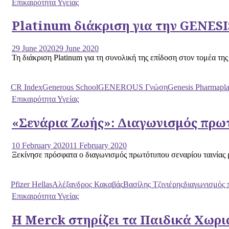
Επικαιρότητα Υγείας
Platinum διάκριση για την GENESI
29 June 2020
29 June 2020
Τη διάκριση Platinum για τη συνολική της επίδοση στον τομέα τ
CR Index
Generous School
GENEROUS Γνώση
Genesis Pharma
pl
Επικαιρότητα Υγείας
«Σενάρια Ζωής»: Διαγωνισμός πρωτ
10 February 2020
11 February 2020
Ξεκίνησε πρόσφατα ο διαγωνισμός πρωτότυπου σεναρίου ταινίας μι
Pfizer Hellas
Αλέξανδρος Κακαβάς
Βασίλης Τζινιέρης
διαγωνισμός 
Επικαιρότητα Υγείας
Η Merck στηρίζει τα Παιδικά Χωρι