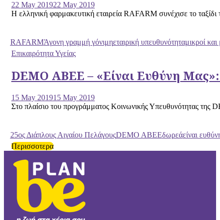
22 May 2019
22 May 2019
Η ελληνική φαρμακευτική εταιρεία RAFARM συνέχισε το ταξίδι τη
RAFARM
Άγονη γραμμή γόνιμη
εταιρική υπευθυνότητα
μικροί και
Επικαιρότητα Υγείας
DEMO ΑΒΕΕ – «Είναι Ευθύνη Μας»:
15 May 2019
15 May 2019
Στο πλαίσιο του προγράμματος Κοινωνικής Υπευθυνότητας της DEM
25ος Διάπλους Αιγαίου Πελάγους
DEMO ABEE
δωρεά
είναι ευθύν
Περισσοτερα