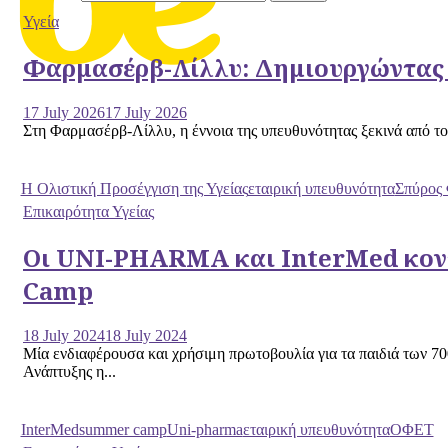
Υγεία
Φαρμασέρβ-Λίλλυ: Δημιουργώντας α
17 July 2026
17 July 2026
Στη Φαρμασέρβ-Λίλλυ, η έννοια της υπευθυνότητας ξεκινά από το
H Ολιστική Προσέγγιση της Υγείας
εταιρική υπευθυνότητα
Σπύρος 
Επικαιρότητα Υγείας
Οι UNI-PHARMA και InterMed κοντ
Camp
18 July 2024
18 July 2024
Μία ενδιαφέρουσα και χρήσιμη πρωτοβουλία για τα παιδιά των 7
Ανάπτυξης η...
InterMed
summer camp
Uni-pharma
εταιρική υπευθυνότητα
ΟΦΕΤ