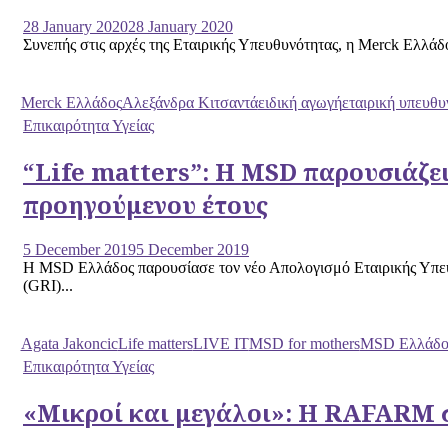
28 January 2020
28 January 2020
Συνεπής στις αρχές της Εταιρικής Υπευθυνότητας, η Merck Ελλάδ
Merck Ελλάδος
Αλεξάνδρα Κιτσαντά
ειδική αγωγή
εταιρική υπευθυ
Επικαιρότητα Υγείας
“Life matters”: Η MSD παρουσιάζε
προηγούμενου έτους
5 December 2019
5 December 2019
Η MSD Ελλάδος παρουσίασε τον νέο Απολογισμό Εταιρικής Υπευθυ
(GRI)...
Agata Jakoncic
Life matters
LIVE IT
MSD for mothers
MSD Ελλάδο
Επικαιρότητα Υγείας
«Μικροί και μεγάλοι»: Η RAFARM 