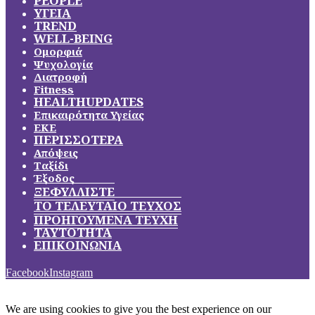
PEOPLE
ΥΓΕΙΑ
TREND
WELL-BEING
Ομορφιά
Ψυχολογία
Διατροφή
Fitness
HEALTHUPDATES
Επικαιρότητα Υγείας
ΕΚΕ
ΠΕΡΙΣΣΟΤΕΡΑ
Απόψεις
Ταξίδι
Έξοδος
ΞΕΦΥΛΛΙΣΤΕ
ΤΟ ΤΕΛΕΥΤΑΙΟ ΤΕΥΧΟΣ
ΠΡΟΗΓΟΥΜΕΝΑ ΤΕΥΧΗ
ΤΑΥΤΟΤΗΤΑ
ΕΠΙΚΟΙΝΩΝΙΑ
Facebook
Instagram
We are using cookies to give you the best experience on our