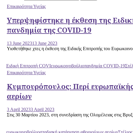
Επικαιρότητα Υγείας
Υπερψηφίστηκε η έκθεση της Ειδικ
πανδημία της COVID-19
13 June 2023
13 June 2023
Υιοθετήθηκε χτες η έκθεση της Ειδικής Επιτροπής του Ευρωκοινο
Ειδική Επιτροπή COVI
ευρωκοινοβούλιο
πανδημία COVID-19
Στέ
Επικαιρότητα Υγείας
Κυμπουρόπουλος: Περί ευρωπαϊκής
αερίων
3 April 2023
3 April 2023
Στις 30 Μαρτίου 2023, στη συνεδρίαση της Ολομέλειας στις Βρυξ
ευρωκοινοβούλιο
σταδιακή κατάργηση φθοριούχων αερίων
Στέλιο