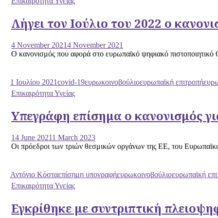
Επικαιρότητα Υγείας
Λήγει τον Ιούλιο του 2022 ο κανον
4 November 2021
4 November 2021
O κανονισμός που αφορά στο ευρωπαϊκό ψηφιακό πιστοποιητικό C
1 Ιουλίου 2021
covid-19
ευρωκοινοβούλιο
ευρωπαϊκή επιτροπή
ευρω
Επικαιρότητα Υγείας
Υπεγράφη επίσημα ο κανονισμός γ
14 June 2021
1 March 2023
Oι πρόεδροι των τριών θεσμικών οργάνων της ΕΕ, του Ευρωπαϊκο
Αντόνιο Κόστα
επίσημη υπογραφή
ευρωκοινοβούλιο
ευρωπαϊκή επι
Επικαιρότητα Υγείας
Εγκρίθηκε με συντριπτική πλειοψ