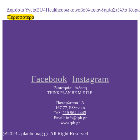
Δημόσια Υγεία
ΕU4Health
ευρωκοινοβούλιο
πανδημία
Στέλλα Κυρι
Περισσοτερα
Facebook
Instagram
Ιδιοκτησία - έκδοση
THINK PLAN BE Μ.Ε.Π.Ε.
Παπαφλέσσα 1Α
167 77, Ελληνικό
Τηλ:
210 964 4445
Email: info@tpb.gr
www.tpb.gr
@2023 - planbemag.gr. All Right Reserved.