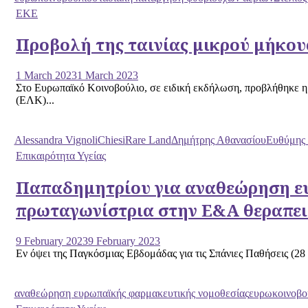
ΕΚΕ
Προβολή της ταινίας μικρού μήκου
1 March 2023
1 March 2023
Στο Ευρωπαϊκό Κοινοβούλιο, σε ειδική εκδήλωση, προβλήθηκε η
(ΕΛΚ)...
Alessandra Vignoli
Chiesi
Rare Land
Δημήτρης Αθανασίου
Ευθύμης 
Επικαιρότητα Υγείας
Παπαδημητρίου για αναθεώρηση ευ
πρωταγωνίστρια στην Ε&Α θεραπειώ
9 February 2023
9 February 2023
Εν όψει της Παγκόσμιας Εβδομάδας για τις Σπάνιες Παθήσεις (2
αναθεώρηση ευρωπαϊκής φαρμακευτικής νομοθεσίας
ευρωκοινοβο