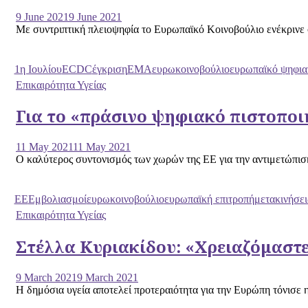
9 June 2021
9 June 2021
Με συντριπτική πλειοψηφία το Ευρωπαϊκό Κοινοβούλιο ενέκρινε σ
1η Ιουλίου
ECDC
έγκριση
ΕΜΑ
ευρωκοινοβούλιο
ευρωπαϊκό ψηφιακ
Επικαιρότητα Υγείας
Για το «πράσινο ψηφιακό πιστοπο
11 May 2021
11 May 2021
Ο καλύτερος συντονισμός των χωρών της ΕΕ για την αντιμετώπιση
ΕΕ
Εμβολιασμοί
ευρωκοινοβούλιο
ευρωπαϊκή επιτροπή
μετακινήσει
Επικαιρότητα Υγείας
Στέλλα Κυριακίδου: «Χρειαζόμαστε
9 March 2021
9 March 2021
Η δημόσια υγεία αποτελεί προτεραιότητα για την Ευρώπη τόνισε 