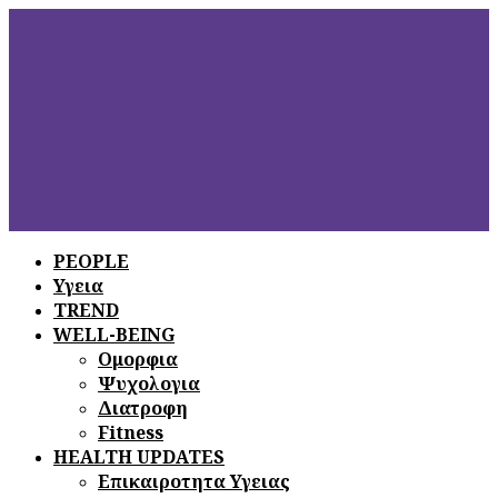
PEOPLE
Υγεια
ΞΕΦΥΛΛΙΣΤΕ
ΤΟ ΤΕΛΕΥΤΑΙΟ
TREND
ΤΕΥΧΟΣ
WELL-BEING
Ομορφια
Ψυχολογια
Διατροφη
Fitness
HEALTH UPDATES
Επικαιροτητα Υγειας