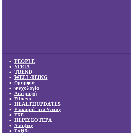
PEOPLE
ΥΓΕΙΑ
TREND
WELL-BEING
Ομορφιά
Ψυχολογία
Διατροφή
Fitness
HEALTHUPDATES
Επικαιρότητα Υγείας
ΕΚΕ
ΠΕΡΙΣΣΟΤΕΡΑ
Απόψεις
Ταξίδι