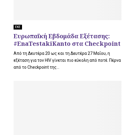
U
ΕΚΕ
Ευρωπαϊκή Εβδομάδα Εξέτασης:
#EnaTestakiKanto στα Checkpoint
Από τη Δευτέρα 20 ως και τη Δευτέρα 27 Μαΐου, η
εξέταση για τον HIV γίνεται πιο εύκολη από ποτέ. Πέρνα
από το Checkpoint της...