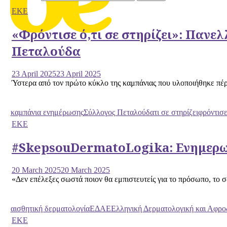
ΕΚΕ
«Φρόντισε ό,τι σε στηρίζει»: Πανε
Πεταλούδα
23 April 2025
23 April 2025
Ύστερα από τον πρώτο κύκλο της καμπάνιας που υλοποιήθηκε πέρυ
καμπάνια ενημέρωσης
Σύλλογος Πεταλούδα
τι σε στηρίζει
φρόντισε
ΕΚΕ
#SkepsouDermatoLogika: Ενημερωτ
20 March 2025
20 March 2025
«Δεν επέλεξες σωστά ποιον θα εμπιστευτείς για το πρόσωπο, το σ
αισθητική δερματολογία
ΕΔΑΕ
Ελληνική Δερματολογική και Αφροδ
ΕΚΕ