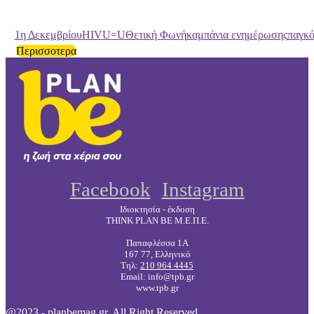
1η Δεκεμβρίου
HIV
U=U
Θετική Φωνή
καμπάνια ενημέρωσης
παγκό
Περισσοτερα
Facebook
Instagram
Ιδιοκτησία - έκδοση
THINK PLAN BE Μ.Ε.Π.Ε.
Παπαφλέσσα 1Α
167 77, Ελληνικό
Τηλ:
210 964 4445
Email: info@tpb.gr
www.tpb.gr
@2023 - planbemag.gr. All Right Reserved.