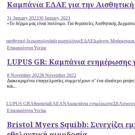
Καμπάνια ΕΔΑΕ για την Αισθητική 
31 January 2023
30 January 2023
«Το δέρμα μας είναι πολύτιμο. Για θεραπείες Αισθητικής Δερματο
αισθητική δερματολογία
δερματολόγος
ΕΔΑΕ
Ιωάννης Μπάρκης
κα
Επικαιρότητα Υγείας
LUPUS GR: Kαμπάνια ενημέρωσης γ
8 November 2022
8 November 2022
Διακεκριμένοι επαγγελματίες συμμετέχουν σ’ ένα ιδιαίτερο proje
και...
LUPUS GR
Αθανασία
ΕΛΕΑΝΑ
καμπάνια ενημέρωσης
ΣΕΛ
συστη
Επικαιρότητα Υγείας
Bristol Myers Squibb: Συνεχίζει 
εθελοντική αιμοδοσία