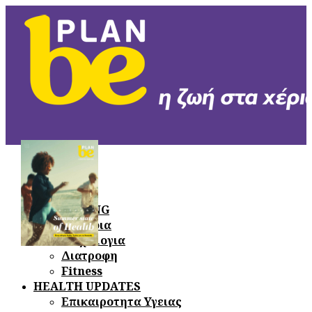
PEOPLE
Υγεια
ΞΕΦΥΛΛΙΣΤΕ
ΤΟ ΤΕΛΕΥΤΑΙΟ
TREND
ΤΕΥΧΟΣ
WELL-BEING
Ομορφια
Ψυχολογια
Διατροφη
Fitness
HEALTH UPDATES
Επικαιροτητα Υγειας