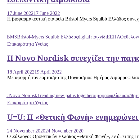
17 June 2022
17 June 2022
Η βιοφαρμακευτική εταιρεία Bristol Myers Squibb Ελλάδος συνεχί
BMS
Bristol-Myers Squibb Ελλάδος
digital παιχνίδι
ΕΕΠΑΟ
εθελοντ
Επικαιρότητα Υγείας
Η Novo Nordisk συνεχίζει την παγ
18 April 2022
19 April 2022
Με αφορμή τον εορτασμό της Παγκόσμιας Ημέρας Αιμορροφιλίας, 
: Novo Nordisk
Treading new paths together
αιμορροφιλία
ευαισθητ
Επικαιρότητα Υγείας
U=U: Η «Θετική Φωνή» ενημερώνει 
24 November 2020
24 November 2020
Ο Σύλλογος Οροθετικών Ελλάδος «Θετική Φωνή», εν όψει της 1ης