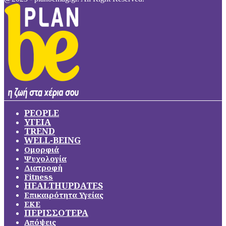
PEOPLE
ΥΓΕΙΑ
TREND
WELL-BEING
Ομορφιά
Ψυχολογία
Διατροφή
Fitness
HEALTHUPDATES
Επικαιρότητα Υγείας
ΕΚΕ
ΠΕΡΙΣΣΟΤΕΡΑ
Απόψεις