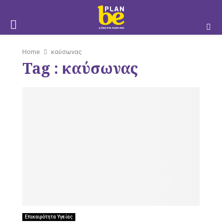
M
Home
καύσωνας
Tag : καύσωνας
O
B
I
Επικαιρότητα Υγείας