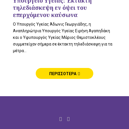
Υπουργείο Υγείας: Έκτακτη
τηλεδιάσκεψη εν όψει του
επερχόμενου καύσωνα
Ο Υπουργός Υγείας Άδωνις Γεωργιάδης, η
Αναπληρώτρια Υπουργός Υγείας Ειρήνη Αγαπηδάκη
και ο Υφυπουργός Υγείας Μάριος Θεμιστοκλέους
συμμετείχαν σήμερα σε έκτακτη τηλεδιάσκεψη για τα
μέτρα...
ΠΕΡΙΣΣΟΤΕΡΑ
F
I
a
n