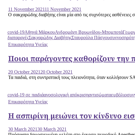
11 November 2021
11 November 2021
Ο σακχαρώδης διαβήτης είναι μία από τις συχνότερες ασθένειες στη
covid-19
Αθηνά Μάρκου
Ανδρομάχη Βρυωνίδου-Μπομποτά
Γεωργ
διαταραχές
Σακχαρώδης Διαβήτης
Σταυρούλα Πάσχου
συννοσηρότη
Επικαιρότητα Υγείας
Ποιοι παράγοντες καθορίζουν την π
20 October 2021
20 October 2021
Τα παιδιά, στη συντριπτική τους πλειονότητα, όταν κολλήσουν 
covid-19 σε παιδιά
ανοσολογική απόκριση
αντισώματα
εμβόλιο
συν
Επικαιρότητα Υγείας
Η ασπιρίνη μειώνει τον κίνδυνο ει
30 March 2021
30 March 2021
Πρόσφατα δημοσιευμένη μελέτη στο έγκριτο περιοδικό Anesthesia