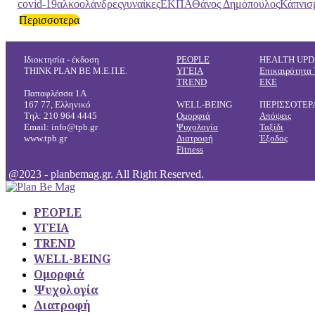
covid-19
αλκοολ
άνδρες
γυναίκες
ΕΚΠΑ
Θάνος Δημόπουλος
Κάπνισ
Περισσοτερα
Ιδιοκτησία - έκδοση
PEOPLE
HEALTH UPD
THINK PLAN BE Μ.Ε.Π.Ε.
ΥΓΕΙΑ
Επικαιρότητα 
TREND
ΕΚΕ
Παπαφλέσσα 1Α
167 77, Ελληνικό
WELL-BEING
ΠΕΡΙΣΣΟΤΕΡ
Τηλ: 210 964 4445
Ομορφιά
Απόψεις
Email: info@tpb.gr
Ψυχολογία
Ταξίδι
www.tpb.gr
Διατροφή
Έξοδος
Fitness
@2023 - planbemag.gr. All Right Reserved.
PEOPLE
ΥΓΕΙΑ
TREND
WELL-BEING
Ομορφιά
Ψυχολογία
Διατροφή