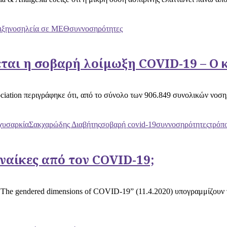
ιξη
νοσηλεία σε ΜΕΘ
συννοσηρότητες
εται η σοβαρή λοίμωξη COVID-19 – Ο 
ciation περιγράφηκε ότι, από το σύνολο των 906.849 συνολικών νοση
χυσαρκία
Σακχαρώδης Διαβήτης
σοβαρή covid-19
συννοσηρότητες
τρόπ
υναίκες από τον COVID-19;
 “Τhe gendered dimensions of COVID-19” (11.4.2020) υπογραμμίζο