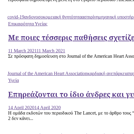
covid-19
ανδονοσοκομειακή θνητότητα
ασπιρίνη
μηχανική υποστήρ
Επικαιρότητα Υγείας
Με ποιες τέσσερις παθήσεις σχετίζ
11 March 2021
11 March 2021
Σε πρόσφατη δημοσίευση στο Journal of the American Heart Asso
Journal of the American Heart Association
καρδιακή ανεπάρκεια
πα
Υγεία
Επηρεάζονται το ίδιο άνδρες και γ
14 April 2020
14 April 2020
Η ομάδα εκδοτών του περιοδικού The Lancet, με το άρθρο τους
2 δεν κάνει...