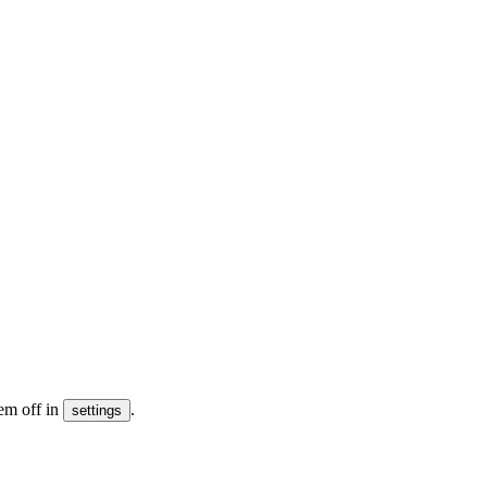
em off in
.
settings