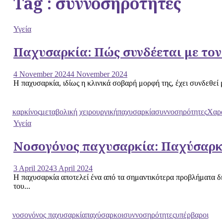
Tag : συννοσηρότητες
Υγεία
Παχυσαρκία: Πώς συνδέεται με τον
4 November 2024
4 November 2024
Η παχυσαρκία, ιδίως η κλινικά σοβαρή μορφή της, έχει συνδεθεί
καρκίνος
μεταβολική χειρουργική
παχυσαρκία
συννοσηρότητες
Χαρ
Υγεία
Νοσογόνος παχυσαρκία: Παχύσαρκ
3 April 2024
3 April 2024
Η παχυσαρκία αποτελεί ένα από τα σημαντικότερα προβλήματα δημ
του...
νοσογόνος παχυσαρκία
παχύσαρκοι
συννοσηρότητες
υπέρβαροι