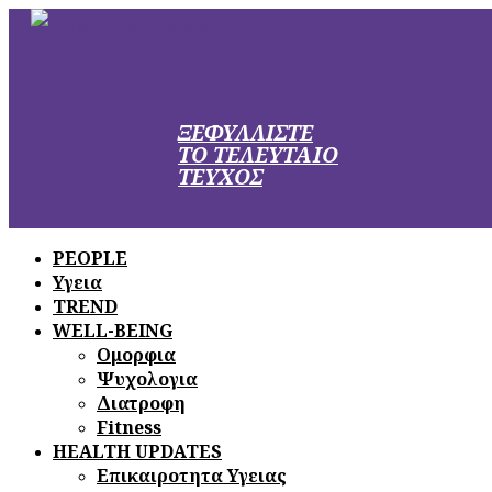
ΞΕΦΥΛΛΙΣΤΕ
ΤΟ ΤΕΛΕΥΤΑΙΟ
ΤΕΥΧΟΣ
PEOPLE
Υγεια
TREND
WELL-BEING
Ομορφια
Ψυχολογια
Διατροφη
Fitness
HEALTH UPDATES
Επικαιροτητα Υγειας