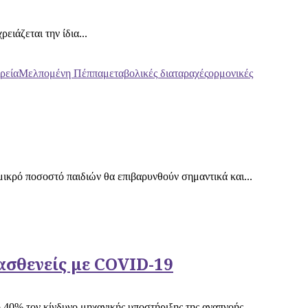
ειάζεται την ίδια...
ρεία
Μελπομένη Πέππα
μεταβολικές διαταραχές
ορμονικές
ικρό ποσοστό παιδιών θα επιβαρυνθούν σημαντικά και...
ασθενείς με COVID-19
 40% τον κίνδυνο μηχανικής υποστήριξης της αναπνοής,...