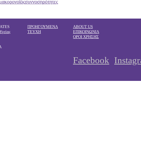
μα
κορονοϊός
συννοσηρότητες
ATES
ΠΡΟΗΓΟΥΜΕΝΑ
ABOUT US
Υγείας
ΤΕΥΧΗ
ΕΠΙΚΟΙΝΩΝΙΑ
ΟΡΟΙ ΧΡΗΣΗΣ
Α
Facebook
Instag