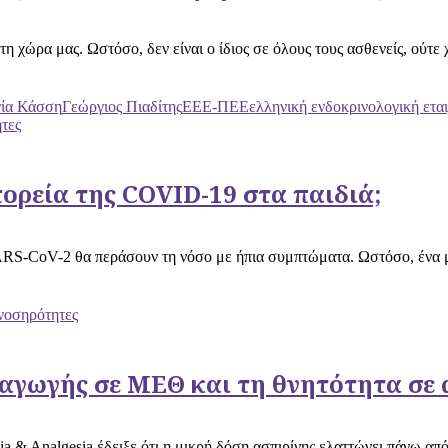
 χώρα μας. Ωστόσο, δεν είναι ο ίδιος σε όλους τους ασθενείς, ούτε χρ
ία Κάσση
Γεώργιος Πιαδίτης
ΕΕΕ-ΠΕΕ
ελληνική ενδοκρινολογική εται
τες
ορεία της COVID-19 στα παιδιά;
SARS-CoV-2 θα περάσουν τη νόσο με ήπια συμπτώματα. Ωστόσο, ένα μ
νοσηρότητες
σαγωγής σε ΜΕΘ και τη θνητότητα σε 
 & Analgesia έδειξε ότι η μικρή δόση ασπιρίνης ελαττώνει πάνω από