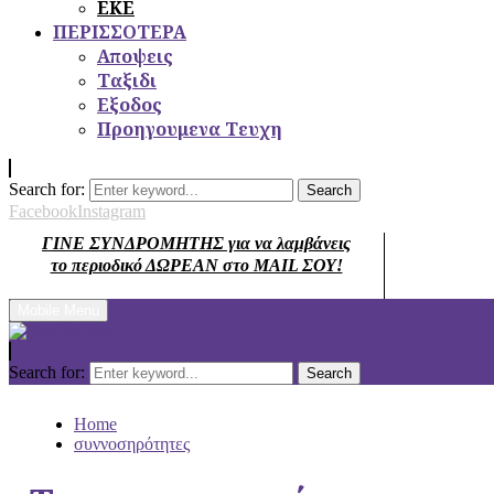
ΕΚΕ
ΠΕΡΙΣΣΟΤΕΡΑ
Αποψεις
Ταξιδι
Εξοδος
Προηγουμενα Τευχη
Search for:
Search
Facebook
Instagram
ΓΙΝΕ ΣΥΝΔΡΟΜΗΤΗΣ για να λαμβάνεις
το περιοδικό ΔΩΡΕΑΝ στο MAIL ΣΟΥ!
Mobile Menu
Search for:
Search
Home
συννοσηρότητες