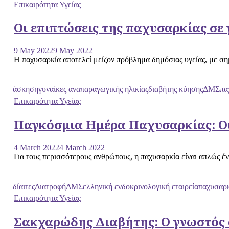
Επικαιρότητα Υγείας
Οι επιπτώσεις της παχυσαρκίας σε
9 May 2022
9 May 2022
Η παχυσαρκία αποτελεί μείζον πρόβλημα δημόσιας υγείας, με σημ
άσκηση
γυναίκες αναπαραγωγικής ηλικίας
διαβήτης κύησης
ΔΜΣ
πα
Επικαιρότητα Υγείας
Παγκόσμια Ημέρα Παχυσαρκίας: Οι α
4 March 2022
4 March 2022
Για τους περισσότερους ανθρώπους, η παχυσαρκία είναι απλώς έν
δίαιτες
Διατροφή
ΔΜΣ
ελληνική ενδοκρινολογική εταιρεία
παχυσαρ
Επικαιρότητα Υγείας
Σακχαρώδης Διαβήτης: Ο γνωστός 