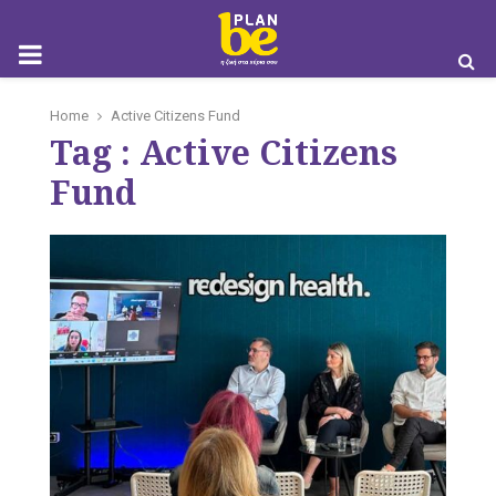
M
Home
Active Citizens Fund
Tag : Active Citizens
O
Fund
B
I