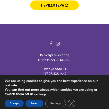
ΠΕΡΙΣΣΟΤΕΡΑ
F
I
a
n
Ιδιοκτησία - έκδοση
c
s
THINK PLAN BE Μ.Ε.Π.Ε.
e
t
Παπαφλέσσα 1Α
b
a
167 77, Ελληνικό
o
g
Τηλ:
210 964 4445
We are using cookies to give you the best experience on our
o
r
Email: info@tpb.gr
website.
www.tpb.gr
k
a
You can find out more about which cookies we are using or
switch them off in
.
settings
m
CLOSE GDPR COOKIE 
Accept
Reject
Settings
@2023 - planbemag.gr. All Right Reserved.