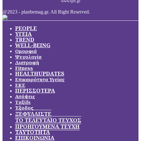
www.tpb.gr
@2023 - planbemag.gr. All Right Reserved.
PEOPLE
ΥΓΕΙΑ
TREND
WELL-BEING
Ομορφιά
Ψυχολογία
Διατροφή
Fitness
HEALTHUPDATES
Επικαιρότητα Υγείας
ΕΚΕ
ΠΕΡΙΣΣΟΤΕΡΑ
Απόψεις
Ταξίδι
Έξοδος
ΞΕΦΥΛΛΙΣΤΕ
ΤΟ ΤΕΛΕΥΤΑΙΟ ΤΕΥΧΟΣ
ΠΡΟΗΓΟΥΜΕΝΑ ΤΕΥΧΗ
ΤΑΥΤΟΤΗΤΑ
ΕΠΙΚΟΙΝΩΝΙΑ