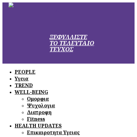
ΞΕΦΥΛΛΙΣΤΕ
ΤΟ ΤΕΛΕΥΤΑΙΟ
ΤΕΥΧΟΣ
PEOPLE
Υγεια
TREND
WELL-BEING
Ομορφια
Ψυχολογια
Διατροφη
Fitness
HEALTH UPDATES
Επικαιροτητα Υγειας