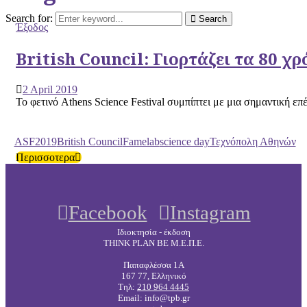
Search for:
Search
Έξοδος
British Council: Γιορτάζει τα 80 χ
2 April 2019
Το φετινό Athens Science Festival συμπίπτει με μια σημαντική επέτ
ASF2019
British Council
Famelab
science day
Τεχνόπολη Αθηνών
Περισσοτερα
Facebook
Instagram
Ιδιοκτησία - έκδοση
THINK PLAN BE Μ.Ε.Π.Ε.
Παπαφλέσσα 1Α
167 77, Ελληνικό
Τηλ:
210 964 4445
Email: info@tpb.gr