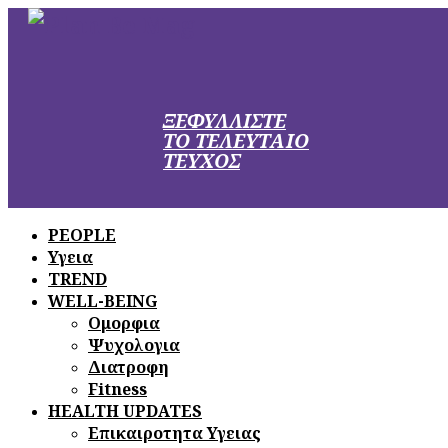
ΞΕΦΥΛΛΙΣΤΕ
ΤΟ ΤΕΛΕΥΤΑΙΟ
ΤΕΥΧΟΣ
PEOPLE
Υγεια
TREND
WELL-BEING
Ομορφια
Ψυχολογια
Διατροφη
Fitness
HEALTH UPDATES
Επικαιροτητα Υγειας