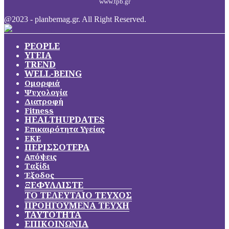
www.tpb.gr
@2023 - planbemag.gr. All Right Reserved.
PEOPLE
ΥΓΕΙΑ
TREND
WELL-BEING
Ομορφιά
Ψυχολογία
Διατροφή
Fitness
HEALTHUPDATES
Επικαιρότητα Υγείας
ΕΚΕ
ΠΕΡΙΣΣΟΤΕΡΑ
Απόψεις
Ταξίδι
Έξοδος
ΞΕΦΥΛΛΙΣΤΕ
ΤΟ ΤΕΛΕΥΤΑΙΟ ΤΕΥΧΟΣ
ΠΡΟΗΓΟΥΜΕΝΑ ΤΕΥΧΗ
ΤΑΥΤΟΤΗΤΑ
ΕΠΙΚΟΙΝΩΝΙΑ