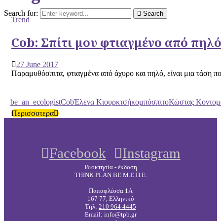
Search for:
Search
Trend
Cob: Σπίτι μου φτιαγμένο από πηλ
27 June 2017
Παραμυθόσπιτα, φτιαγμένα από άχυρο και πηλό, είναι μια τάση πο
be_an_ecologist
Cob
Έλενα Κιουρκτσή
κομπόσπιτο
Κώστας Κοντομ
Περισσοτερα
Facebook
Instagram
Ιδιοκτησία - έκδοση
THINK PLAN BE Μ.Ε.Π.Ε.
Παπαφλέσσα 1Α
167 77, Ελληνικό
Τηλ:
210 964 4445
Email: info@tpb.gr