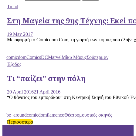
Trend
Στη Μαγεία της 9ης Τέχνης: Εκεί 
19 May 2017
Με αφορμή το Comicdom Com, τη γιορτή των κόμικς που έλαβε χώρ
comicdom
Comics
DC
Marvel
Μίκυ Μάους
Σούπερμαν
Έξοδος
Τι “παίζει” στην πόλη
20 April 2016
21 April 2016
“Ο θάνατος του εμποράκου” στη Κεντρική Σκηνή του Εθνικού Ένα
be_around
comicdom
flamenco
Θέατρο
μουσικές σκηνές
Περισσοτερα