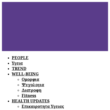
PEOPLE
Υγεια
ΞΕΦΥΛΛΙΣΤΕ
ΤΟ ΤΕΛΕΥΤΑΙΟ
TREND
ΤΕΥΧΟΣ
WELL-BEING
Ομορφια
Ψυχολογια
Διατροφη
Fitness
HEALTH UPDATES
Επικαιροτητα Υγειας