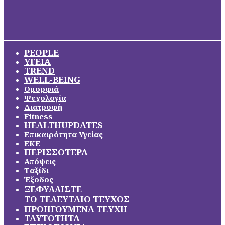
PEOPLE
ΥΓΕΙΑ
TREND
WELL-BEING
Ομορφιά
Ψυχολογία
Διατροφή
Fitness
HEALTHUPDATES
Επικαιρότητα Υγείας
ΕΚΕ
ΠΕΡΙΣΣΟΤΕΡΑ
Απόψεις
Ταξίδι
Έξοδος
ΞΕΦΥΛΛΙΣΤΕ
ΤΟ ΤΕΛΕΥΤΑΙΟ ΤΕΥΧΟΣ
ΠΡΟΗΓΟΥΜΕΝΑ ΤΕΥΧΗ
ΤΑΥΤΟΤΗΤΑ