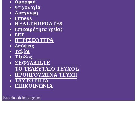
Ομορφιά
Ψυχολογία
Διατροφή
Fitness
HEALTHUPDATES
Επικαιρότητα Υγείας
ΕΚΕ
ΠΕΡΙΣΣΟΤΕΡΑ
Απόψεις
Ταξίδι
Έξοδος
ΞΕΦΥΛΛΙΣΤΕ
ΤΟ ΤΕΛΕΥΤΑΙΟ ΤΕΥΧΟΣ
ΠΡΟΗΓΟΥΜΕΝΑ ΤΕΥΧΗ
ΤΑΥΤΟΤΗΤΑ
ΕΠΙΚΟΙΝΩΝΙΑ
Facebook
Instagram