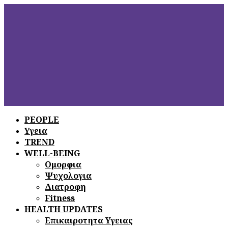
PEOPLE
Υγεια
ΞΕΦΥΛΛΙΣΤΕ
ΤΟ ΤΕΛΕΥΤΑΙΟ
TREND
ΤΕΥΧΟΣ
WELL-BEING
Ομορφια
Ψυχολογια
Διατροφη
Fitness
HEALTH UPDATES
Επικαιροτητα Υγειας