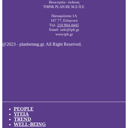
Ιδιοκτησία - έκδοση
THINK PLAN BE Μ.Ε.Π.Ε.
Παπαφλέσσα 1Α
167 77, Ελληνικό
Τηλ:
210 964 4445
Email: info@tpb.gr
www.tpb.gr
@2023 - planbemag.gr. All Right Reserved.
PEOPLE
ΥΓΕΙΑ
TREND
WELL-BEING