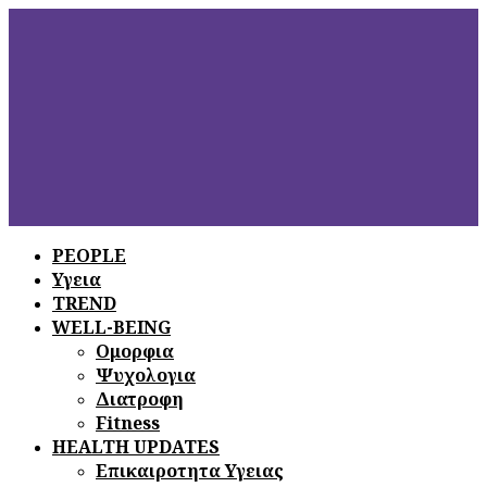
PEOPLE
Υγεια
ΞΕΦΥΛΛΙΣΤΕ
ΤΟ ΤΕΛΕΥΤΑΙΟ
TREND
ΤΕΥΧΟΣ
WELL-BEING
Ομορφια
Ψυχολογια
Διατροφη
Fitness
HEALTH UPDATES
Επικαιροτητα Υγειας