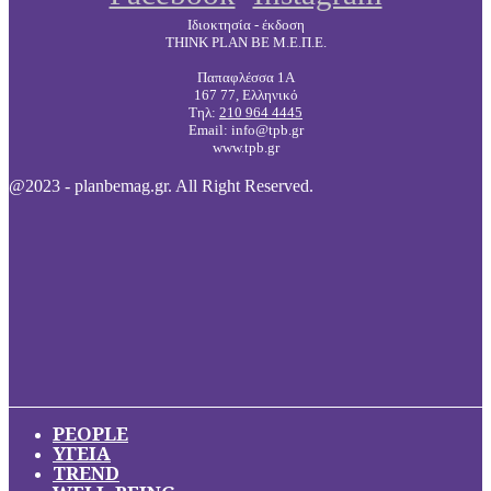
Ιδιοκτησία - έκδοση
THINK PLAN BE Μ.Ε.Π.Ε.
Παπαφλέσσα 1Α
167 77, Ελληνικό
Τηλ:
210 964 4445
Email: info@tpb.gr
www.tpb.gr
@2023 - planbemag.gr. All Right Reserved.
PEOPLE
ΥΓΕΙΑ
TREND