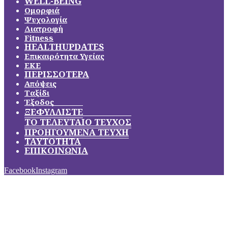
WELL-BEING
Ομορφιά
Ψυχολογία
Διατροφή
Fitness
HEALTHUPDATES
Επικαιρότητα Υγείας
ΕΚΕ
ΠΕΡΙΣΣΟΤΕΡΑ
Απόψεις
Ταξίδι
Έξοδος
ΞΕΦΥΛΛΙΣΤΕ
ΤΟ ΤΕΛΕΥΤΑΙΟ ΤΕΥΧΟΣ
ΠΡΟΗΓΟΥΜΕΝΑ ΤΕΥΧΗ
ΤΑΥΤΟΤΗΤΑ
ΕΠΙΚΟΙΝΩΝΙΑ
Facebook
Instagram