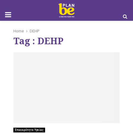
M
Home
DEHP
Tag : DEHP
O
B
I
Επικαιρότητα Υγείας