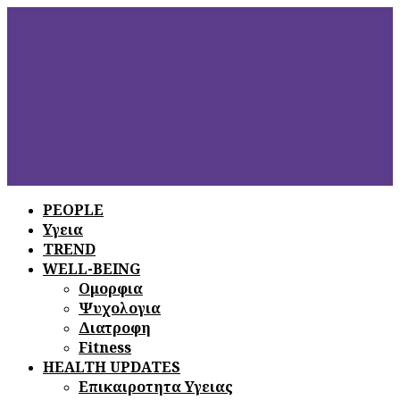
PEOPLE
Υγεια
ΞΕΦΥΛΛΙΣΤΕ
ΤΟ ΤΕΛΕΥΤΑΙΟ
TREND
ΤΕΥΧΟΣ
WELL-BEING
Ομορφια
Ψυχολογια
Διατροφη
Fitness
HEALTH UPDATES
Επικαιροτητα Υγειας