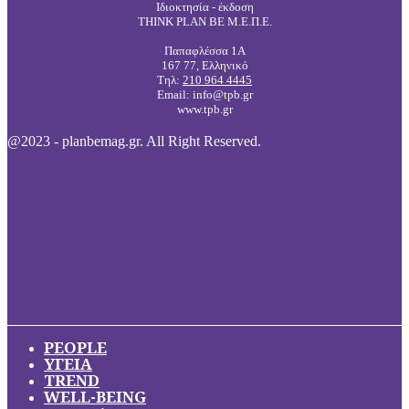
Ιδιοκτησία - έκδοση
THINK PLAN BE Μ.Ε.Π.Ε.
Παπαφλέσσα 1Α
167 77, Ελληνικό
Τηλ:
210 964 4445
Email: info@tpb.gr
www.tpb.gr
@2023 - planbemag.gr. All Right Reserved.
PEOPLE
ΥΓΕΙΑ
TREND
WELL-BEING