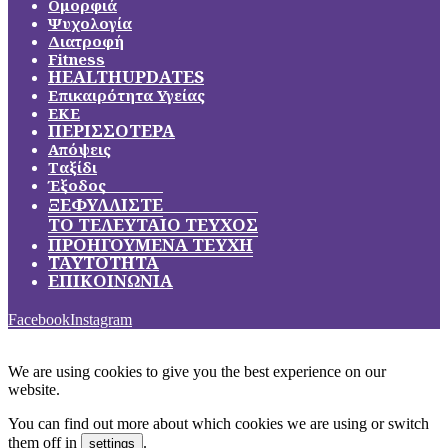
Ομορφιά
Ψυχολογία
Διατροφή
Fitness
HEALTHUPDATES
Επικαιρότητα Υγείας
ΕΚΕ
ΠΕΡΙΣΣΟΤΕΡΑ
Απόψεις
Ταξίδι
Έξοδος
ΞΕΦΥΛΛΙΣΤΕ
ΤΟ ΤΕΛΕΥΤΑΙΟ ΤΕΥΧΟΣ
ΠΡΟΗΓΟΥΜΕΝΑ ΤΕΥΧΗ
ΤΑΥΤΟΤΗΤΑ
ΕΠΙΚΟΙΝΩΝΙΑ
Facebook
Instagram
We are using cookies to give you the best experience on our
website.
You can find out more about which cookies we are using or switch
them off in
.
settings