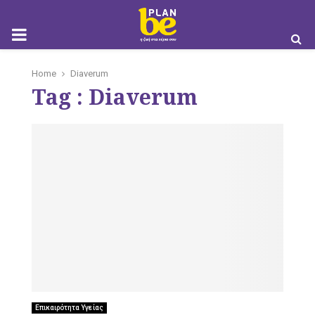
M
Home
Diaverum
Tag : Diaverum
O
B
I
Επικαιρότητα Υγείας