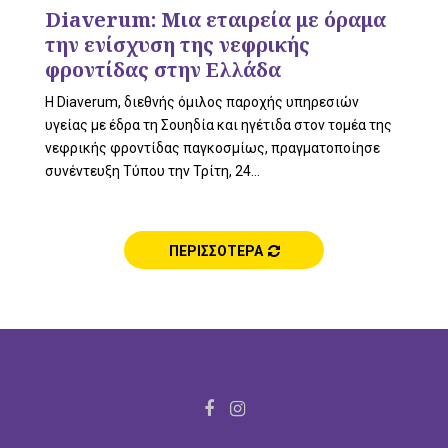
L
Diaverum: Μια εταιρεία με όραμα
την ενίσχυση της νεφρικής
φροντίδας στην Ελλάδα
E
Η Diaverum, διεθνής όμιλος παροχής υπηρεσιών
υγείας με έδρα τη Σουηδία και ηγέτιδα στον τομέα της
νεφρικής φροντίδας παγκοσμίως, πραγματοποίησε
συνέντευξη Τύπου την Τρίτη, 24...
M
ΠΕΡΙΣΣΟΤΕΡΑ
E
N
F
I
a
n