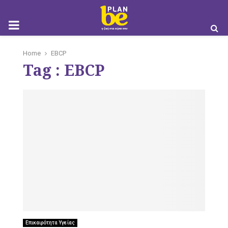
M
Home
EBCP
Tag : EBCP
O
B
I
Επικαιρότητα Υγείας