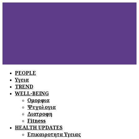
PEOPLE
Υγεια
ΞΕΦΥΛΛΙΣΤΕ
ΤΟ ΤΕΛΕΥΤΑΙΟ
TREND
ΤΕΥΧΟΣ
WELL-BEING
Ομορφια
Ψυχολογια
Διατροφη
Fitness
HEALTH UPDATES
Επικαιροτητα Υγειας