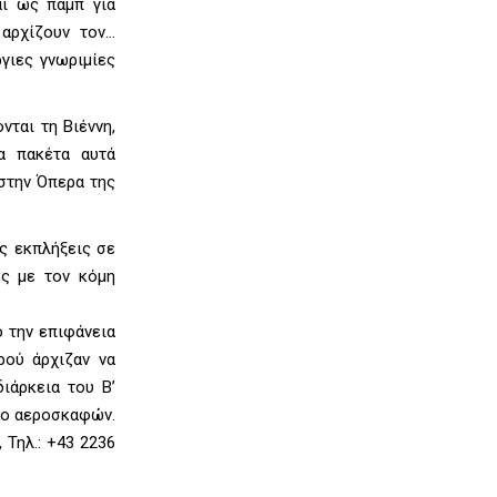
αι ως παμπ για
 αρχίζουν τον…
ργιες γνωριμίες
ται τη Βιέννη,
α πακέτα αυτά
 στην Όπερα της
ς εκπλήξεις σε
ες με τον κόμη
ό την επιφάνεια
ρού άρχιζαν να
ιάρκεια του Β’
ιο αεροσκαφών.
 Τηλ.: +43 2236