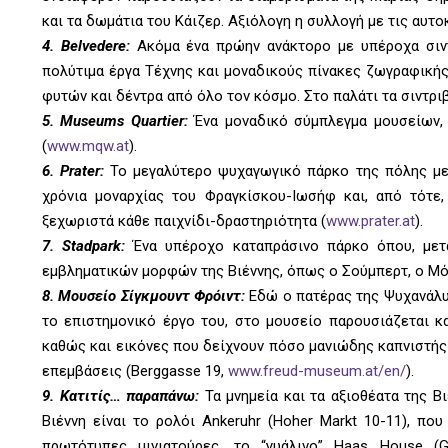
και τα δωμάτια του Κάιζερ. Αξιόλογη η συλλογή με τις αυτο
4. Belvedere:
Ακόμα ένα πρώην ανάκτορο με υπέροχα σιντρ
πολύτιμα έργα Τέχνης και μοναδικούς πίνακες ζωγραφικής
φυτών και δέντρα από όλο τον κόσμο. Στο παλάτι τα σιντριβ
5. Museums Quartier:
Ένα μοναδικό σύμπλεγμα μουσείων, 
(
www.mqw.at
).
6. Prater:
Το μεγαλύτερο ψυχαγωγικό πάρκο της πόλης με 
χρόνια μοναρχίας του Φραγκίσκου-Ιωσήφ και, από τότε,
ξεχωριστά κάθε παιχνίδι-δραστηριότητα (
www.prater.at
).
7. Stadpark:
Ένα υπέροχο καταπράσινο πάρκο όπου, μετα
εμβληματικών μορφών της Βιέννης, όπως ο Σούμπερτ, ο Μ
8. Μουσείο Σίγκμουντ Φρόιντ:
Εδώ ο πατέρας της Ψυχανάλυσ
το επιστημονικό έργο του, στο μουσείο παρουσιάζεται κ
καθώς και εικόνες που δείχνουν πόσο μανιώδης καπνιστής 
επεμβάσεις (Berggasse 19,
www.freud-museum.at/en/
).
9. Κατιτίς… παραπάνω:
Τα μνημεία και τα αξιοθέατα της Β
Βιέννη είναι το ρολόι Ankeruhr (Hoher Markt 10-11), π
πρωτότυπες μινιατούρες, το “γυάλινο” Haas House (G