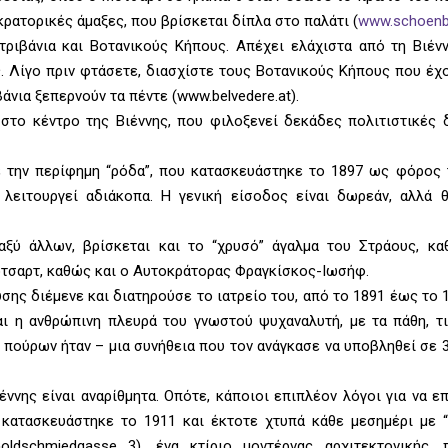
κρατορικές άμαξες, που βρίσκεται δίπλα στο παλάτι (
www.schoenb
ιβάνια και Βοτανικούς Κήπους. Απέχει ελάχιστα από τη Βιένν
. Λίγο πριν φτάσετε, διασχίστε τους Βοτανικούς Κήπους που έχο
άνια ξεπερνούν τα πέντε (www.belvedere.at).
στο κέντρο της Βιέννης, που φιλοξενεί δεκάδες πολιτιστικές 
την περίφημη “ρόδα”, που κατασκευάστηκε το 1897 ως φόρος τ
 λειτουργεί αδιάκοπα. Η γενική είσοδος είναι δωρεάν, αλλά
ξύ άλλων, βρίσκεται και το “χρυσό” άγαλμα του Στράους, κ
ότσαρτ, καθώς και ο Αυτοκράτορας Φραγκίσκος-Ιωσήφ.
ης διέμενε και διατηρούσε το ιατρείο του, από το 1891 έως το 
αι η ανθρώπινη πλευρά του γνωστού ψυχαναλυτή, με τα πάθη, τι
πούρων ήταν – μια συνήθεια που τον ανάγκασε να υποβληθεί σε 
ιέννης είναι αναρίθμητα. Οπότε, κάποιοι επιπλέον λόγοι για να 
ου κατασκευάστηκε το 1911 και έκτοτε χτυπά κάθε μεσημέρι με 
oldschmiedgasse 3), ένα κτίριο μοντέρνας αρχιτεκτονικής,