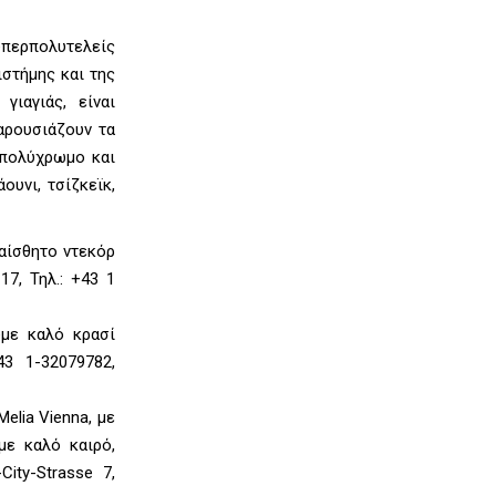
 υπερπολυτελείς
ιστήμης και της
γιαγιάς, είναι
αρουσιάζουν τα
ι πολύχρωμο και
υνι, τσίζκεϊκ,
λαίσθητο ντεκόρ
7, Τηλ.: +43 1
ύμε καλό κρασί
43 1-32079782,
elia Vienna, με
με καλό καιρό,
ity-Strasse 7,