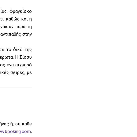
ίας, Φραγκίσκο
ι, καθώς και η
ένωσαν παρά τη
 αντιπαθής στην
σε το δικό της
 έρωτα. Η Σίσσυ
ος ένα αιχμηρό
ικές σειρές, με
νας ή, σε κάθε
ww.booking.com
,