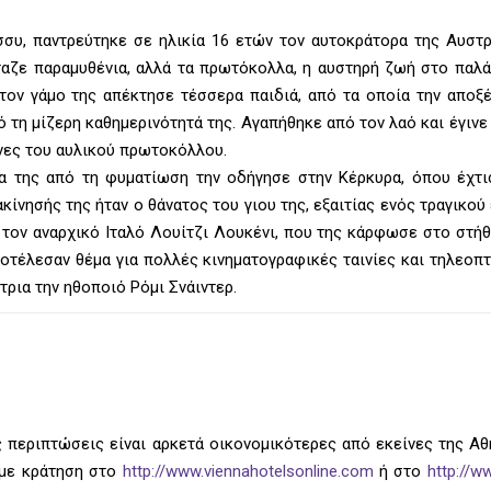
σσυ, παντρεύτηκε σε ηλικία 16 ετών τον αυτοκράτορα της Αυστρ
ταζε παραμυθένια, αλλά τα πρωτόκολλα, η αυστηρή ζωή στο παλάτ
 τον γάμο της απέκτησε τέσσερα παιδιά, από τα οποία την αποξ
πό τη μίζερη καθημερινότητά της. Αγαπήθηκε από τον λαό και έγινε
όνες του αυλικού πρωτοκόλλου.
ία της από τη φυματίωση την οδήγησε στην Κέρκυρα, όπου έχτι
ακίνησής της ήταν ο θάνατος του γιου της, εξαιτίας ενός τραγικού
 τον αναρχικό Ιταλό Λουίτζι Λουκένι, που της κάρφωσε στο στήθ
οτέλεσαν θέμα για πολλές κινηματογραφικές ταινίες και τηλεοπτ
στρια την ηθοποιό Ρόμι Σνάιντερ.
 περιπτώσεις είναι αρκετά οικονομικότερες από εκείνες της Αθή
υμε κράτηση στο
http://www.viennahotelsonline.com
ή στο
http://w