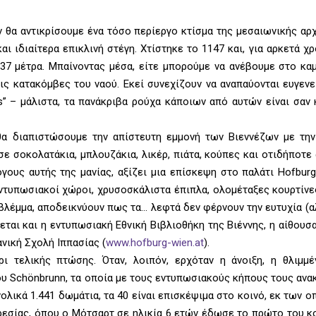
 θα αντικρίσουμε ένα τόσο περίεργο κτίσμα της μεσαιωνικής αρχ
ι ιδιαίτερα επικλινή στέγη. Χτίστηκε το 1147 και, για αρκετά χρ
37 μέτρα. Μπαίνοντας μέσα, είτε μπορούμε να ανέβουμε στο καμ
ς κατακόμβες του ναού. Εκεί συνεχίζουν να αναπαύονται ευγενεί
s” – μάλιστα, τα πανάκριβα ρούχα κάποιων από αυτών είναι σαν 
α διαπιστώσουμε την απίστευτη εμμονή των Βιεννέζων με τη
σε σοκολατάκια, μπλουζάκια, λικέρ, πιάτα, κούπες και οτιδήποτ
ους αυτής της μανίας, αξίζει μια επίσκεψη στο παλάτι Hofburg
Εντυπωσιακοί χώροι, χρυσοσκάλιστα έπιπλα, ολομέταξες κουρτίνε
 βλέμμα, αποδεικνύουν πως τα… λεφτά δεν φέρνουν την ευτυχία (
ζεται και η εντυπωσιακή Εθνική Βιβλιοθήκη της Βιέννης, η αίθουσ
νική Σχολή Ιππασίας (
www.hofburg-wien.at
).
ι τελικής πτώσης. Όταν, λοιπόν, ερχόταν η άνοιξη, η θλιμμέ
 του Schönbrunn, τα οποία με τους εντυπωσιακούς κήπους τους αν
λικά 1.441 δωμάτια, τα 40 είναι επισκέψιμα στο κοινό, εκ των ο
ρεσίας, όπου ο Μότσαρτ σε ηλικία 6 ετών έδωσε το πρώτο του κ