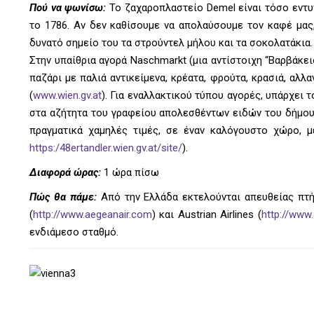
Πού να ψωνίσω:
To ζαχαροπλαστείο Demel είναι τόσο εντυπ
το 1786. Αν δεν καθίσουμε να απολαύσουμε τον καφέ μας,
δυνατό σημείο του τα στρούντελ μήλου και τα σοκολατάκια.
Στην υπαίθρια αγορά Naschmarkt (μια αντίστοιχη “Βαρβάκει
παζάρι με παλιά αντικείμενα, κρέατα, φρούτα, κρασιά, αλλ
(
www.wien.gv.at
). Για εναλλακτικού τύπου αγορές, υπάρχει τ
στα αζήτητα του γραφείου απολεσθέντων ειδών του δήμου. 
πραγματικά χαμηλές τιμές, σε έναν καλόγουστο χώρο, με
https:/48ertandler.wien.gv.at/site/
).
Διαφορά ώρας:
1 ώρα πίσω
Πώς θα πάμε:
Από την Ελλάδα εκτελούνται απευθείας πτήσε
(
http://www.aegeanair.com
) και Austrian Airlines (
http://www
ενδιάμεσο σταθμό.