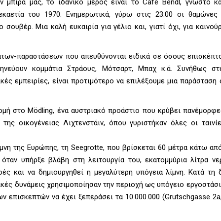
ν μπίρα μας, το ιδανικό μέρος είναι το Café Bendl, γνωστό κ
καετία του 1970. Ενημερωτικά, γύρω στις 23:00 οι θαμώνες
σουβέρ. Μια καλή ευκαιρία για γέλιο και, γιατί όχι, για καινού
ων-παραστάσεων που απευθύνονται ειδικά σε όσους επισκέπτον
ηνεύουν κομμάτια Στράους, Μότσαρτ, Μπαχ κ.ά. Συνήθως στ
ικές εμπειρίες, είναι προτιμότερο να επιλέξουμε μια παράσταση
ομή στο Mödling, ένα αυστριακό προάστιο που κρύβει πανέμορφε
 της οικογένειας Λιχτενστάιν, όπου γυριστήκαν όλες οι ταινί
ίμνη της Ευρώπης, τη Seegrotte, που βρίσκεται 60 μέτρα κάτω απ
 όταν υπήρξε βλάβη στη λειτουργία του, εκατομμύρια λίτρα νε
ές και να δημιουργηθεί η μεγαλύτερη υπόγεια λίμνη. Κατά τη δ
τικές δυνάμεις χρησιμοποίησαν την περιοχή ως υπόγειο εργοστάσ
ων επισκεπτών να έχει ξεπεράσει τα 10.000.000 (Grutschgasse 2a,