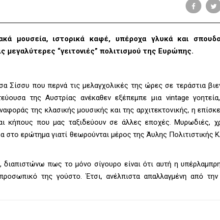
ακά μουσεία, ιστορικά καφέ, υπέροχα γλυκά και σπουδ
τις μεγαλύτερες “γειτονιές” πολιτισμού της Ευρώπης.
σα Σίσσυ που περνά τις μελαγχολικές της ώρες σε τεράστια βιε
εύουσα της Αυστρίας ανέκαθεν εξέπεμπε μια vintage γοητεία
αναφοράς της κλασικής μουσικής και της αρχιτεκτονικής, η επίσκ
αι κήπους που μας ταξιδεύουν σε άλλες εποχές. Μυρωδιές, χ
ρα στο ερώτημα γιατί θεωρούνται μέρος της Άυλης Πολιτιστικής 
, διαπιστώνω πως το μόνο σίγουρο είναι ότι αυτή η υπέρλαμπρη
προσωπικό της γούστο. Έτσι, ανέλπιστα απαλλαγμένη από την