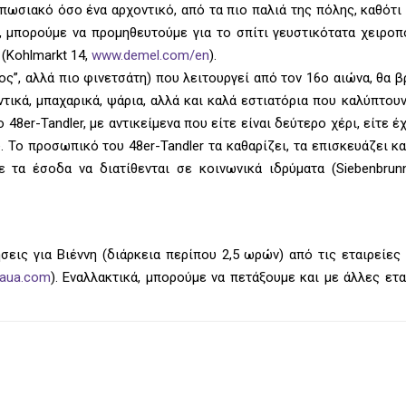
ωσιακό όσο ένα αρχοντικό, από τα πιο παλιά της πόλης, καθότι
 μπορούμε να προμηθευτούμε για το σπίτι γευστικότατα χειροπο
 (Kohlmarkt 14,
www.demel.com/en
).
ος”, αλλά πιο φινετσάτη) που λειτουργεί από τον 16ο αιώνα, θα β
αντικά, μπαχαρικά, ψάρια, αλλά και καλά εστιατόρια που καλύπτου
ο 48er-Tandler, με αντικείμενα που είτε είναι δεύτερο χέρι, είτε 
Το προσωπικό του 48er-Tandler τα καθαρίζει, τα επισκευάζει κα
 τα έσοδα να διατίθενται σε κοινωνικά ιδρύματα (Siebenbrunn
ις για Βιέννη (διάρκεια περίπου 2,5 ωρών) από τις εταιρείες 
.aua.com
). Εναλλακτικά, μπορούμε να πετάξουμε και με άλλες ετα