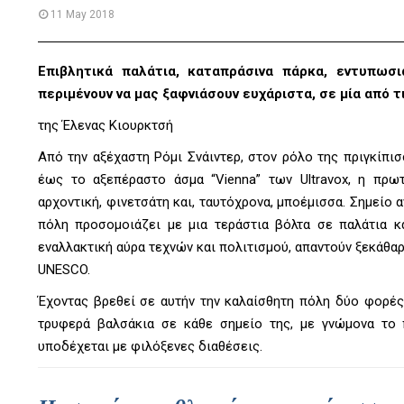
11 May 2018
Επιβλητικά παλάτια, καταπράσινα πάρκα, εντυπωσι
περιμένουν να μας ξαφνιάσουν ευχάριστα, σε μία από 
της Έλενας Κιουρκτσή
Από την αξέχαστη Ρόμι Σνάιντερ, στον ρόλο της πριγκίπισ
έως το αξεπέραστο άσμα “Vienna” των Ultravox, η πρωτ
αρχοντική, φινετσάτη και, ταυτόχρονα, μποέμισσα. Σημείο 
πόλη προσομοιάζει με μια τεράστια βόλτα σε παλάτια κ
εναλλακτική αύρα τεχνών και πολιτισμού, απαντούν ξεκάθα
UNESCO.
Έχοντας βρεθεί σε αυτήν την καλαίσθητη πόλη δύο φορές
τρυφερά βαλσάκια σε κάθε σημείο της, με γνώμονα το 
υποδέχεται με φιλόξενες διαθέσεις.