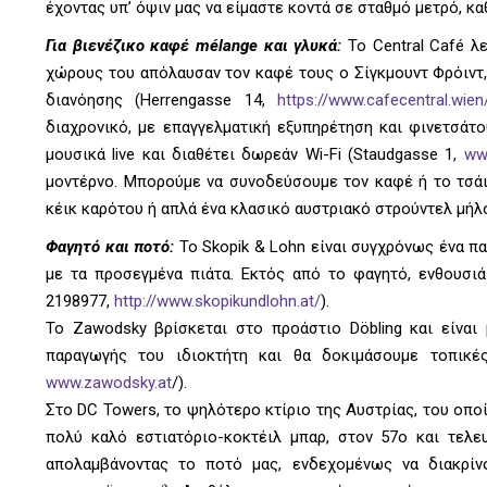
έχοντας υπ’ όψιν μας να είμαστε κοντά σε σταθμό μετρό, κα
Για βιενέζικο καφέ mélange και γλυκά:
Το Central Café λε
χώρους του απόλαυσαν τον καφέ τους ο Σίγκμουντ Φρόιντ, 
διανόησης (Herrengasse 14,
https://www.cafecentral.wien
διαχρονικό, με επαγγελματική εξυπηρέτηση και φινετσάτ
μουσικά live και διαθέτει δωρεάν Wi-Fi (Staudgasse 1,
ww
μοντέρνο. Μπορούμε να συνοδεύσουμε τον καφέ ή το τσάι
κέικ καρότου ή απλά ένα κλασικό αυστριακό στρούντελ μήλου
Φαγητό και ποτό:
Το Skopik & Lohn είναι συγχρόνως ένα πα
με τα προσεγμένα πιάτα. Εκτός από το φαγητό, ενθουσιάζ
2198977,
http://www.skopikundlohn.at/
).
Το Zawodsky βρίσκεται στο προάστιο Döbling και είναι
παραγωγής του ιδιοκτήτη και θα δοκιμάσουμε τοπικές 
www.zawodsky.at
/).
Στο DC Towers, το ψηλότερο κτίριο της Αυστρίας, του οποί
πολύ καλό εστιατόριο-κοκτέιλ μπαρ, στον 57ο και τελε
απολαμβάνοντας το ποτό μας, ενδεχομένως να διακρίνο