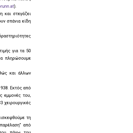
runn.at
).
η και στεγάζει
υν σπάνια είδη
δραστηριότητες
ιμής για τα 50
 θα πληρώσουμε
αθώς και άλλων
1938. Εκτός από
ς εμμονές του,
33 χειρουργικές
επισκεφθούμε τη
“παρέλαση” από
 που πάνω του