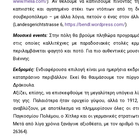
www.melia.com/
). Αν θέλουμε να καπνίσουμε πίνοντας τη
καπνιστές και αγαπημένο στέκι των ντόπιων από τη δε
σουβεροπόλεμο – με άλλα λόγια, πετούν ο ένας στον άλλο 
(Landesgerichtstrasse 6,
https://bendl.wordpress.com/
).
Μουσικά events:
Στην πόλη θα βρούμε πληθώρα προγραμμάτ
στις οποίες καλλιτέχνες με παραδοσιακές στολές ερμ
περιλαμβάνεται φαγητό και ποτό. Για πιο αυθεντικές μουσ
Βιέννης.
Εκδρομές:
Ενδιαφέρουσα επιλογή είναι μια ημερήσια εκδρ
καταπράσινο περιβάλλον. Εκεί θα θαυμάσουμε τον πύργο
Δράκουλα.
Αξίζει, επίσης, να επισκεφθούμε τη μεγαλύτερη υπόγεια λ
της γης. Παλαιότερα ήταν ορυχείο γύψου, αλλά το 1912,
αναβλύζουν, με αποτέλεσμα να πλημμυρίσουν όλες οι στο
Παγκοσμίου Πολέμου, ο Χίτλερ και οι γερμανικές στρατιω
Μετά από λίγα χρόνια ξανάγινε αξιοθέατο, με τον αριθμό τ
26364).