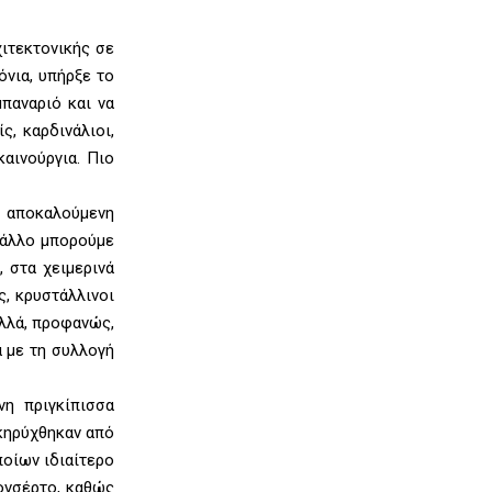
ιτεκτονικής σε
όνια, υπήρξε το
παναριό και να
ς, καρδινάλιοι,
καινούργια. Πιο
ν αποκαλούμενη
ε άλλο μπορούμε
, στα χειμερινά
ς, κρυστάλλινοι
αλλά, προφανώς,
α με τη συλλογή
νη πριγκίπισσα
ακηρύχθηκαν από
ποίων ιδιαίτερο
ονσέρτο, καθώς