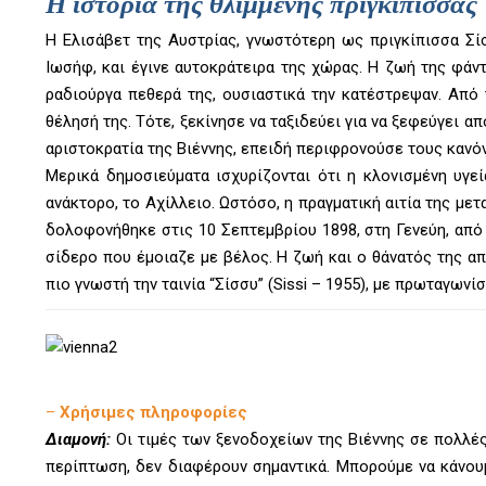
Η ιστορία της θλιμμένης πριγκίπισσας
H Ελισάβετ της Αυστρίας, γνωστότερη ως πριγκίπισσα Σί
Ιωσήφ, και έγινε αυτοκράτειρα της χώρας. Η ζωή της φάν
ραδιούργα πεθερά της, ουσιαστικά την κατέστρεψαν. Από
θέλησή της. Τότε, ξεκίνησε να ταξιδεύει για να ξεφεύγει α
αριστοκρατία της Βιέννης, επειδή περιφρονούσε τους καν
Μερικά δημοσιεύματα ισχυρίζονται ότι η κλονισμένη υγε
ανάκτορο, το Αχίλλειο. Ωστόσο, η πραγματική αιτία της μετ
δολοφονήθηκε στις 10 Σεπτεμβρίου 1898, στη Γενεύη, από
σίδερο που έμοιαζε με βέλος. Η ζωή και ο θάνατός της απ
πιο γνωστή την ταινία “Σίσσυ” (Sissi – 1955), με πρωταγωνί
–
Χρήσιμες πληροφορίες
Διαμονή:
Οι τιμές των ξενοδοχείων της Βιέννης σε πολλές
περίπτωση, δεν διαφέρουν σημαντικά. Μπορούμε να κάνο