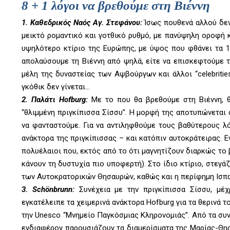
8 + 1
λόγοι να βρεθούμε στη Βιέννη
1. Καθεδρικός Ναός Αγ. Στεφάνου:
Ίσως πουθενά αλλού δεν
μεικτό ρομαντικό και γοτθικό ρυθμό, με πανύψηλη οροφή κα
υψηλότερο κτίριο της Ευρώπης, με ύψος που φθάνει τα 1
απολαύσουμε τη Βιέννη από ψηλά, είτε να επισκεφτούμε τι
μέλη της δυναστείας των Αψβούργων και άλλοι “celebritie
γκόθικ δεν γίνεται…
2. Παλάτι Hofburg:
Με το που θα βρεθούμε στη Βιέννη, θ
“θλιμμένη πριγκίπισσα Σίσσυ”. Η μορφή της αποτυπώνεται 
να φανταστούμε. Για να αντιληφθούμε τους βαθύτερους λόγ
ανάκτορα της πριγκίπισσας – και κατόπιν αυτοκράτειρας. 
πολυέλαιοι που, εκτός από το ότι μαγνητίζουν διαρκώς το
κάνουν τη δυστυχία πιο υποφερτή). Στο ίδιο κτίριο, στεγά
των Αυτοκρατορικών Θησαυρών, καθώς και η περίφημη Ισπα
3. Schönbrunn:
Συνέχεια με την πριγκίπισσα Σίσσυ, μέχρ
εγκατέλειπε τα χειμερινά ανάκτορα Hofburg για τα θερινά
την Unesco “Μνημείο Παγκόσμιας Κληρονομιάς”. Από τα συνο
ενδιαφέρον παρουσιάζουν τα διαμερίσματα της Μαρίας-Θη