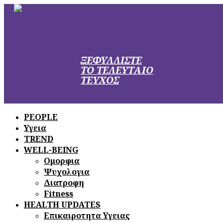
ΞΕΦΥΛΛΙΣΤΕ
ΤΟ ΤΕΛΕΥΤΑΙΟ
ΤΕΥΧΟΣ
PEOPLE
Υγεια
TREND
WELL-BEING
Ομορφια
Ψυχολογια
Διατροφη
Fitness
HEALTH UPDATES
Επικαιροτητα Υγειας