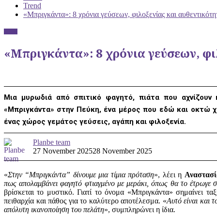
Trend
«Μπριγκάντα»: 8 χρόνια γεύσεων, φιλοξενίας και αυθεντικότ
Trend
«Μπριγκάντα»: 8 χρόνια γεύσεων, φι
Μια μυρωδιά από σπιτικό φαγητό, πιάτα που αχνίζουν 
«Μπριγκάντα» στην Πεύκη, ένα μέρος που εδώ και οκτώ χρ
ένας χώρος γεμάτος γεύσεις, αγάπη και φιλοξενία.
Planbe team
27 November 2025
28 November 2025
«
Στην “Μπριγκάντα” δίνουμε μια τίμια πρόταση
», λέει η
Αναστασί
πως απολαμβάνει φαγητό φτιαγμένο με μεράκι, όπως θα το έτρωγε στ
βρίσκεται το μυστικό. Γιατί το όνομα «Μπριγκάντα» σημαίνει τα
πειθαρχία και πάθος για το καλύτερο αποτέλεσμα. «
Αυτό είναι και 
απόλυτη ικανοποίηση του πελάτη
», συμπληρώνει η ίδια.