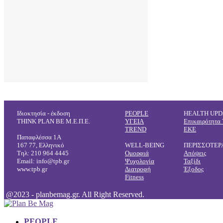
μας και να ενισχύσουμε τη συνολική μας ευεξία.
Αποδεικνύεται, λοιπόν, ότι όταν η καλοκαιρινή…
Ιδιοκτησία - έκδοση
PEOPLE
HEALTH UPD
THINK PLAN BE Μ.Ε.Π.Ε.
ΥΓΕΙΑ
Επικαιρότητα 
TREND
ΕΚΕ
Παπαφλέσσα 1Α
167 77, Ελληνικό
WELL-BEING
ΠΕΡΙΣΣΟΤΕΡ
Τηλ: 210 964 4445
Ομορφιά
Απόψεις
Email: info@tpb.gr
Ψυχολογία
Ταξίδι
www.tpb.gr
Διατροφή
Έξοδος
Fitness
@2023 - planbemag.gr. All Right Reserved.
PEOPLE