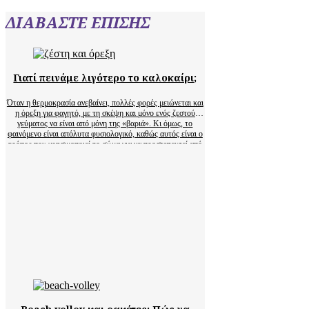
ΔΙΑΒΑΣΤΕ ΕΠΙΣΗΣ
Γιατί πεινάμε λιγότερο το καλοκαίρι;
Όταν η θερμοκρασία ανεβαίνει, πολλές φορές μειώνεται και
η όρεξη για φαγητό, με τη σκέψη και μόνο ενός ζεστού
γεύματος να είναι από μόνη της «βαριά». Κι όμως, το
φαινόμενο είναι απόλυτα φυσιολογικό, καθώς αυτός είναι ο
τρόπος που χρησιμοποιεί το σώμα για να προστατευτεί από
την υπερθέρμανση. Ο οργανισμός…