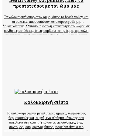
Beach volley και ρακέτες: Πώς να
προστατεύσουμε τον ώμο μας
Τα καλοκαιρινά σπορ στην άμμο, όπως το beach volley και
οι ρακέτες, παρουσιάζουν κατακόρυφη αύξηση
δημοτικότητας. Ωστόσο, η έντονη καταπόνηση του ώμου σε
συνθήκες αστάθειας, όπως συμβαίνει στην άμμο, προκαλεί
συχνά τραυματισμούς υπέρχρησης. Σύμφωνα με κλινικές
μελέτες, οι τραυματισμοί του ώμου αντιπροσωπεύουν το
22% έως 33% όλων των συνδρόμων υπέρχρησης…
Καλοκαιρινή σιέστα
Το καλοκαίρι φέρνει μεγαλύτερες ημέρες, υψηλότερες
θερμοκρασίες και, συχνά, ένα αίσθημα κόπωσης που
οφείλεται στη ζέστη. Υπό αυτές τις συνθήκες, ένας
σύντομος μεσημεριανός ύπνος μπορεί να είναι ο πιο
αποτελεσματικός τρόπος για να ανακτήσουμε την ενέργειά