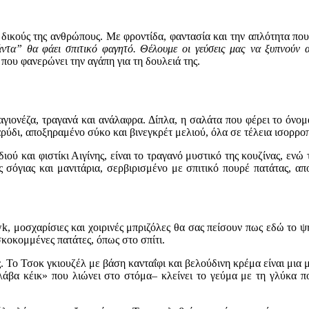
δικούς της ανθρώπους. Με φροντίδα, φαντασία και την απλότητα που
ντα” θα φάει σπιτικό φαγητό. Θέλουμε οι γεύσεις μας να ξυπνούν 
 που φανερώνει την αγάπη για τη δουλειά της.
αγιονέζα, τραγανά και ανάλαφρα. Δίπλα, η σαλάτα που φέρει το όνομ
ρύδι, αποξηραμένο σύκο και βινεγκρέτ μελιού, όλα σε τέλεια ισορροπ
ιού και φιστίκι Αιγίνης, είναι το τραγανό μυστικό της κουζίνας, εν
ς σόγιας και μανιτάρια, σερβιρισμένο με σπιτικό πουρέ πατάτας, α
k, μοσχαρίσιες και χοιρινές μπριζόλες θα σας πείσουν πως εδώ το ψή
κοκομμένες πατάτες, όπως στο σπίτι.
. Το Τσοκ γκιουζέλ με βάση κανταΐφι και βελούδινη κρέμα είναι μια 
άβα κέικ» που λιώνει στο στόμα– κλείνει το γεύμα με τη γλύκα πο