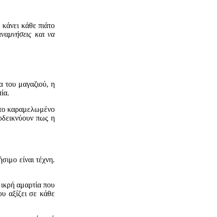
 κάνει κάθε πιάτο
αναμνήσεις και να
α του μαγαζιού, η
ία.
ώ το καραμελωμένο
ποδεικνύουν πως η
σιμο είναι τέχνη.
μικρή αμαρτία που
υ αξίζει σε κάθε