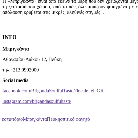
Η «Μπριγκάντα» είναι από εκείνα τα μέρη που δεν χρειάζονται μεγ
τη ζεστασιά του χώρου, από το πώς όλα μοιάζουν φτιαγμένα με έ
απόλαυση κρύβεται στις μικρές, αληθινές στιγμές».
INFO
Μπριγκάντα
Αθανασίου Διάκου 12, Πεύκη
τηλ.: 213 0992000
Social media
facebook.com/BrigandaSoulfulTaste/?locale=el_GR
instagram.com/brigandasoulfultaste
εστιατόριο
Μπριγκάντα
Πεύκη
σπιτικό φαγητό