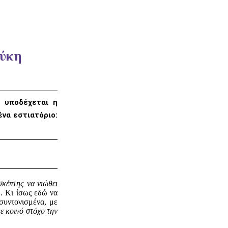
εύκη
ε υποδέχεται η
ένα εστιατόριο:
σκέπτης να νιώθει
». Κι ίσως εδώ να
συντονισμένα, με
με κοινό στόχο την