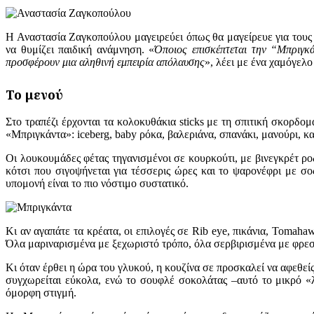
Η Αναστασία Ζαγκοπούλου μαγειρεύει όπως θα μαγείρευε για τους 
να θυμίζει παιδική ανάμνηση. «
Όποιος επισκέπτεται την “Μπριγκά
προσφέρουν μια αληθινή εμπειρία απόλαυσης
», λέει με ένα χαμόγελο
Το μενού
Στο τραπέζι έρχονται τα κολοκυθάκια sticks με τη σπιτική σκορδομ
«Μπριγκάντα»: iceberg, baby ρόκα, βαλεριάνα, σπανάκι, μανούρι, κα
Οι λουκουμάδες φέτας τηγανισμένοι σε κουρκούτι, με βινεγκρέτ ροδ
κότσι που σιγοψήνεται για τέσσερις ώρες και το ψαρονέφρι με σο
υπομονή είναι το πιο νόστιμο συστατικό.
Κι αν αγαπάτε τα κρέατα, οι επιλογές σε Rib eye, πικάνια, Tomahaw
Όλα μαριναρισμένα με ξεχωριστό τρόπο, όλα σερβιρισμένα με φρεσ
Κι όταν έρθει η ώρα του γλυκού, η κουζίνα σε προσκαλεί να αφεθείς
συγχωρείται εύκολα, ενώ το σουφλέ σοκολάτας –αυτό το μικρό «λ
όμορφη στιγμή.