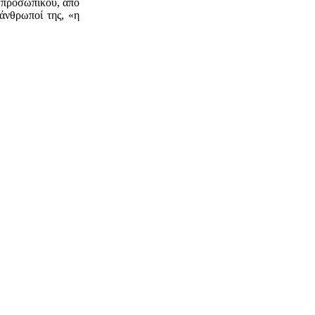
υ προσωπικού, από
άνθρωποί της, «η