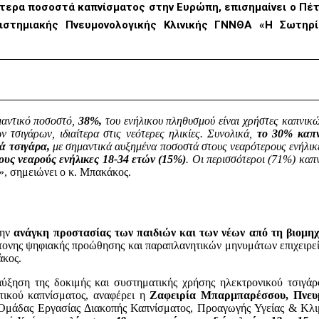
ότερα ποσοστά καπνίσματος στην Ευρώπη, επισημαίνει ο Πέ
ιστημιακής Πνευμονολογικής Κλινικής ΓΝΝΘΑ «Η Σωτηρία
μαντικό ποσοστό,
38%,
του ενήλικου πληθυσμού είναι χρήστες καπνικ
τσιγάρων, ιδιαίτερα στις νεότερες ηλικίες. Συνολικά,
το 30% καπν
ά τσιγάρα,
με σημαντικά αυξημένα ποσοστά στους νεαρότερους ενήλικ
ους νεαρούς ενήλικες 18-34 ετών (15%)
. Οι περισσότεροι (71%) καπ
», σημειώνει ο κ. Μπακάκος.
την
ανάγκη προστασίας των παιδιών και των νέων από τη βιομηχ
ντονης ψηφιακής προώθησης και παραπλανητικών μηνυμάτων επιχειρεί
άκος.
ύξηση της δοκιμής και συστηματικής χρήσης ηλεκτρονικού τσιγάρ
τικού καπνίσματος, αναφέρει η
Ζαφειρία Μπαρμπαρέσσου,
Πνευμ
 Ομάδας Εργασίας Διακοπής Καπνίσματος, Προαγωγής Υγείας & Κλι