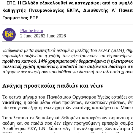
– ΕΠΕ. Η Ελλάδα εξακολουθεί να καταγράφει από τα υψηλ
Καθηγητής Πνευμονολογίας ΕΚΠΑ, Διευθυντής Α΄ Πανεπ
Γραμματέας ΕΠΕ.
Planbe team
2 June 2026
2 June 2026
«
Σύμφωνα με τα ερευνητικά δεδομένα μελέτης του ΕΟΔΥ (2024), ση
παράλληλα αυξάνεται η χρήση των ηλεκτρονικών και θερμαινόμενων 
προϊόντα καπνού, 14% χρησιμοποιούν θερμαινόμενα ή ηλεκτρονικ
πολλαπλή χρήση προϊόντων, ποσοστό που αυξάνεται ιδιαίτερα στ
τσιγάρων δεν αναφέρουν προσπάθεια για διακοπή τον τελευταίο χρόνο
Ανάγκη προστασίας παιδιών και νέων
Το φετινό μήνυμα του Παγκόσμιου Οργανισμού Υγείας εστιάζει σ
νικοτίνης
, η οποία μέσω νέων προϊόντων, ελκυστικών γεύσεων, έ
μία νέα γενιά εξαρτημένων χρηστών νικοτίνης, καταλήγει ο κ. Μπακ
Τα τελευταία επιδημιολογικά δεδομένα καταγράφουν σημαντική α
ακόμη και σε παιδιά που δεν είχαν προηγούμενη εμπειρία συμβα
Διευθύντρια ΕΣΥ, Γ.Ν. Σάμου «Αγ. Παντελεήμων», Συντονίστρια