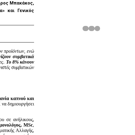
τρος Μπακάκος,
» και Γενικός
ών προϊόντων, ενώ
ίζουν συμβατικά
ες.
Το 8% κάνουν
νιστές συμβατικών
ανία καπνού και
 να δημιουργήσει
ου σε ανήλικους,
ονολόγος, MSc
,
ματικής Αλλαγής,