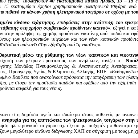
μού Υγείας,
τουλάχιστον 40 εκατομμύρια παιδιά ηλικίας 13 – 15
υ 15 εκατομμύρια έφηβοι χρησιμοποιούν ηλεκτρονικά τσιγάρα, ενώ
 πιο πιθανό να κάνουν χρήση ηλεκτρονικού τσιγάρου σε σχέση με του
μένο κίνδυνο εξάρτησης, επιδράσεις στην ανάπτυξη του εγκεφά
ετάβασης στη χρήση συμβατικών προϊόντων καπνού
», εξηγεί η κ
ν στην πρόληψη της χρήσης προϊόντων νικοτίνης από παιδιά και εφή
δύνους των ηλεκτρονικών τσιγάρων και των νέων καπνικών προϊόντ
ατευτικά απέναντι στην εξάρτηση από τη νικοτίνη»
.
αθοριστική μέσω της ρύθμισης των νέων καπνικών και νικοτιν
νίσχυση των μέτρων προστασίας των ανηλίκων, τονίζει ο
Νικό
εργάτης Μονάδας Πνευμονολογίας & Αναπνευστικής Ανεπάρκε
τος, Προαγωγής Υγείας & Κλιματικής Αλλαγής, ΕΠΕ. «
Ενθαρρυντικό
ωμένο Βασίλειο που ανακοίνωσε πρόσφατα την απαγόρευση των ηλεκτ
ισμα, με στόχο την προστασία παιδιών και εφήβων από την εξάρτηση 
ρούνται ασφαλή για τους νέους.
αντι στη δημόσια υγεία και ιδιαίτερα στους ασθενείς με αναπνε
 ανησυχία για τις επιπτώσεις των ηλεκτρονικών τσιγάρων στην 
ρήση ηλεκτρονικού τσιγάρου σχετίζεται με αυξημένη πιθανότητα ε
ζουν μεγαλύτερο κίνδυνο διάγνωσης ΧΑΠ σε σύγκριση με τους μη χ