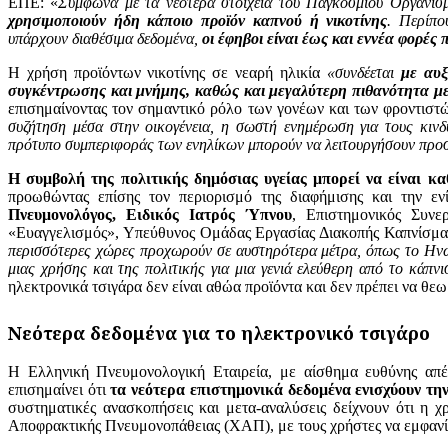
ΕΠΕ: «
Σύμφωνα με τα νεότερα στοιχεία του Παγκόσμιου Οργανισ
χρησιμοποιούν ήδη κάποιο προϊόν καπνού ή νικοτίνης
.
Περίπο
υπάρχουν διαθέσιμα δεδομένα,
οι έφηβοι είναι έως και εννέα φορές
Η χρήση προϊόντων νικοτίνης σε νεαρή ηλικία
«συνδέεται
με αυξη
συγκέντρωσης και μνήμης,
καθώς και μεγαλύτερη πιθανότητα μ
επισημαίνοντας τον σημαντικό ρόλο των γονέων και των φροντιστώ
συζήτηση μέσα στην οικογένεια, η σωστή ενημέρωση για τους κιν
πρότυπο συμπεριφοράς των ενηλίκων μπορούν να λειτουργήσουν προστ
Η συμβολή της πολιτικής δημόσιας υγείας μπορεί να είναι κ
προωθώντας επίσης τον περιορισμό της διαφήμισης και την ε
Πνευμονολόγος, Ειδικός Ιατρός Ύπνου
, Επιστημονικός Συν
«Ευαγγελισμός», Υπεύθυνος Ομάδας Εργασίας Διακοπής Καπνίσμα
περισσότερες χώρες προχωρούν σε αυστηρότερα μέτρα, όπως το Ην
μιας χρήσης και της πολιτικής για μια γενιά ελεύθερη από το κάπν
ηλεκτρονικά τσιγάρα δεν είναι αθώα προϊόντα και δεν πρέπει να θεω
Νεότερα δεδομένα για το ηλεκτρονικό τσιγάρο
Η Ελληνική Πνευμονολογική Εταιρεία, με αίσθημα ευθύνης απέν
επισημαίνει ότι
τα νεότερα επιστημονικά δεδομένα ενισχύουν την
συστηματικές ανασκοπήσεις και μετα-αναλύσεις δείχνουν ότι η χ
Αποφρακτικής Πνευμονοπάθειας (ΧΑΠ), με τους χρήστες να εμφανί