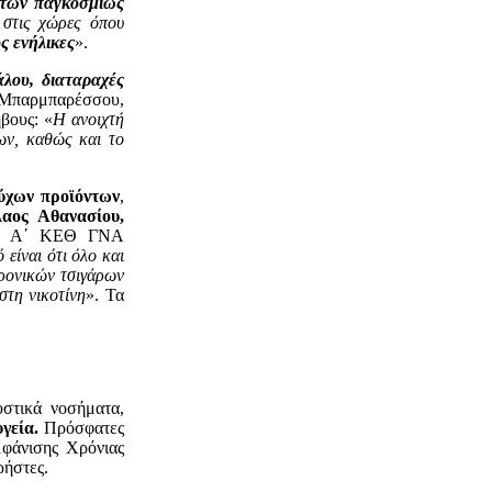
 ετών παγκοσμίως
 στις χώρες όπου
ς ενήλικες
».
λου, διαταραχές
α Μπαρμπαρέσσου,
βους: «
Η ανοιχτή
ων, καθώς και το
ούχων προϊόντων
,
λαος Αθανασίου
,
ιας, Α΄ ΚΕΘ ΓΝΑ
 είναι ότι όλο και
ρονικών τσιγάρων
στη νικοτίνη
». Τα
υστικά νοσήματα,
υγεία.
Πρόσφατες
μφάνισης Χρόνιας
ρήστες.