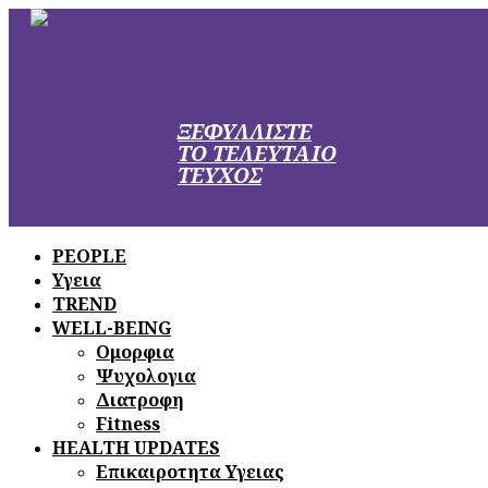
ΞΕΦΥΛΛΙΣΤΕ
ΤΟ ΤΕΛΕΥΤΑΙΟ
ΤΕΥΧΟΣ
PEOPLE
Υγεια
TREND
WELL-BEING
Ομορφια
Ψυχολογια
Διατροφη
Fitness
HEALTH UPDATES
Επικαιροτητα Υγειας