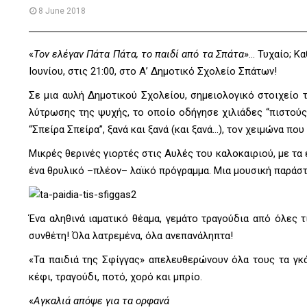
8 June 2018
«
Τον ελέγαν Πάτα Πάτα, το παιδί από τα Σπάτα
»… Τυχαίο; Κ
Ιουνίου, στις 21:00, στο Α’ Δημοτικό Σχολείο Σπάτων!
Σε μια αυλή Δημοτικού Σχολείου, σημειολογικό στοιχείο 
λύτρωσης της ψυχής, το οποίο οδήγησε χιλιάδες “πιστούς
“Σπείρα Σπείρα”, ξανά και ξανά (και ξανά…), τον χειμώνα που
Μικρές θερινές γιορτές στις Αυλές του καλοκαιριού, με τα
ένα θρυλικό –πλέον– λαϊκό πρόγραμμα. Μια μουσική παράστ
Ένα αληθινά ιαματικό θέαμα, γεμάτο τραγούδια από όλες τ
συνθέτη! Όλα λατρεμένα, όλα ανεπανάληπτα!
«Τα παιδιά της Σφίγγας» απελευθερώνουν όλα τους τα γκάζ
κέφι, τραγούδι, ποτό, χορό και μπρίο.
«
Αγκαλιά απόψε για τα ορφανά