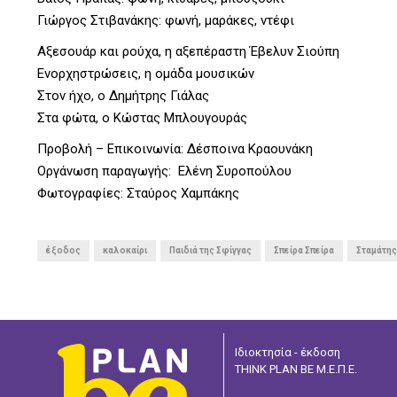
Γιώργος Στιβανάκης: φωνή, μαράκες, ντέφι
Αξεσουάρ και ρούχα, η αξεπέραστη Έβελυν Σιούπη
Ενορχηστρώσεις, η ομάδα μουσικών
Στον ήχο, ο Δημήτρης Γιάλας
Στα φώτα, o Κώστας Μπλουγουράς
Προβολή – Επικοινωνία: Δέσποινα Κραουνάκη
Οργάνωση παραγωγής: Ελένη Συροπούλου
Φωτογραφίες: Σταύρος Χαμπάκης
έξοδος
καλοκαίρι
Παιδιά της Σφίγγας
Σπείρα Σπείρα
Σταμάτης
Ιδιοκτησία - έκδοση
THINK PLAN BE Μ.Ε.Π.Ε.