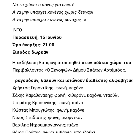
Να τα χώσει ο πόνος για σεφτέ
Α να μην υπάρχει κανένας χωρίς ζευγάρι
Α να μην υπάρχει κανένας μοναχός…
»
INFO
Παρασκευή, 15 Ιουνίου
Ώρα έναρξης: 21.00
Είσοδος δωρεάν
Η εκδήλωση θα πραγματοποιηθεί
στον αύλειο χώρο του
Περιβάλλοντος «Ο Ξενοφών» Δήμου Σπάτων Αρτέμιδος.
Τραγουδούν, λαλούν και ισιώνουν διαθέσεις αλφαβητικ
Χρήστος Γεροντίδης: φωνή, καχόνε
Σάκης Καραθανάσης: φωνή, κιθαρόνι, καχόνε, νταούλι
Σταμάτης Κραουνάκης: φωνή, πιάνο
Κώστας Μπουγιώτης: φωνή, καχόνε
Νίκος Σταδιάτης: φωνή, ακορντεόν
Βασίλης Ντρουμπoγιάννης: πιάνο
Βάιος Πράπας: φωνή, κιθάρες, μπουζούκι