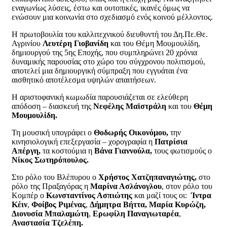
εναγωνίως λύσεις, έστω και ουτοπικές, ικανές όμως να
ενώσουν μια κοινωνία στο σχεδιασμό ενός κοινού μέλλοντος.
Η πρωτοβουλία του καλλιτεχνικού διευθυντή του Δη.Πε.Θε.
Αγρινίου
Λευτέρη Γιοβανίδη
και του Θέμη Μουμουλίδη,
δημιουργού της 5ης Εποχής, που συμπληρώνει 20 χρόνια
δυναμικής παρουσίας στο χώρο του σύγχρονου πολιτισμού,
αποτελεί μια δημιουργική σύμπραξη που εγγυάται ένα
αισθητικό αποτέλεσμα υψηλών απαιτήσεων.
Η αριστοφανική κωμωδία παρουσιάζεται σε ελεύθερη
απόδοση – διασκευή της
Νεφέλης Μαϊστράλη
και του
Θέμη
Μουμουλίδη.
Τη μουσική υπογράφει ο
Θοδωρής Οικονόμου,
την
κινησιολογική επεξεργασία – χορογραφία η
Πατρίσια
Απέργη,
τα κοστούμια η
Βάνα Γιαννούλα,
τους φωτισμούς ο
Νίκος Σωτηρόπουλος.
Στο ρόλο του Βλέπυρου ο
Χρήστος Χατζηπαναγιώτης,
στο
ρόλο της Πραξαγόρας η
Μαρίνα Ασλάνογλου
, στον ρόλο του
Κομπέρ ο
Κωνσταντίνος Ασπιώτης
και μαζί τους οι:
Ίντρα
Κέιν
,
Φοίβος Ριμένας
,
Δήμητρα Βήττα, Μαρία Κυρώζη,
Διονυσία Μπαλαμώτη
,
Ερωφίλη Παναγιωταρέα
,
Αναστασία Τζελέπη.