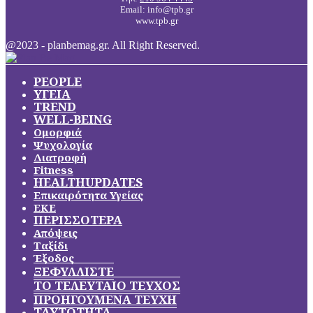
Email: info@tpb.gr
www.tpb.gr
@2023 - planbemag.gr. All Right Reserved.
PEOPLE
ΥΓΕΙΑ
TREND
WELL-BEING
Ομορφιά
Ψυχολογία
Διατροφή
Fitness
HEALTHUPDATES
Επικαιρότητα Υγείας
ΕΚΕ
ΠΕΡΙΣΣΟΤΕΡΑ
Απόψεις
Ταξίδι
Έξοδος
ΞΕΦΥΛΛΙΣΤΕ
ΤΟ ΤΕΛΕΥΤΑΙΟ ΤΕΥΧΟΣ
ΠΡΟΗΓΟΥΜΕΝΑ ΤΕΥΧΗ
ΤΑΥΤΟΤΗΤΑ