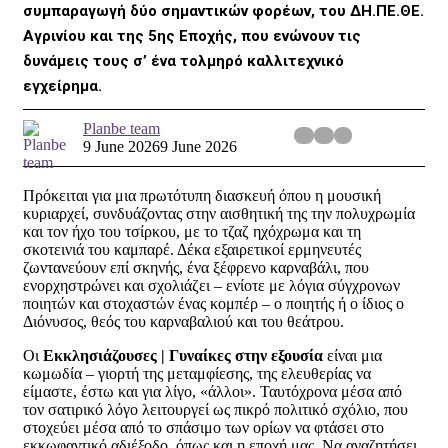
συμπαραγωγή δύο σημαντικών φορέων, του ΔΗ.ΠΕ.ΘΕ.
Αγρινίου και της 5ης Εποχής, που ενώνουν τις
δυνάμεις τους σ’ ένα τολμηρό καλλιτεχνικό
εγχείρημα.
Planbe team
9 June 2026
9 June 2026
Πρόκειται για μια πρωτότυπη διασκευή όπου η μουσική
κυριαρχεί, συνδυάζοντας στην αισθητική της την πολυχρωμία
και τον ήχο του τσίρκου, με το τζαζ ηχόχρωμα και τη
σκοτεινιά του καμπαρέ. Δέκα εξαιρετικοί ερμηνευτές
ζωντανεύουν επί σκηνής, ένα ξέφρενο καρναβάλι, που
ενορχηστρώνει και σχολιάζει – ενίοτε με λόγια σύγχρονων
ποιητών και στοχαστών ένας κομπέρ – ο ποιητής ή ο ίδιος ο
Διόνυσος, θεός του καρναβαλιού και του θεάτρου.
Οι
Εκκλησιάζουσες | Γυναίκες στην εξουσία
είναι μια
κωμωδία – γιορτή της μεταμφίεσης, της ελευθερίας να
είμαστε, έστω και για λίγο, «άλλοι». Ταυτόχρονα μέσα από
τον σατιρικό λόγο λειτουργεί ως πικρό πολιτικό σχόλιο, που
στοχεύει μέσα από το σπάσιμο των ορίων να φτάσει στο
εκκωφαντικό αδιέξοδο, όπως και η εποχή μας. Να αναζητήσει