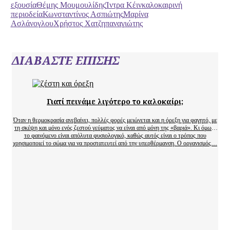
εξουσία
Θέμης Μουμουλίδης
Ίντρα Κέιν
καλοκαιρινή
περιοδεία
Κωνσταντίνος Ασπιώτης
Μαρίνα
Ασλάνογλου
Χρήστος Χατζηπαναγιώτης
ΔΙΑΒΑΣΤΕ ΕΠΙΣΗΣ
Γιατί πεινάμε λιγότερο το καλοκαίρι;
Όταν η θερμοκρασία ανεβαίνει, πολλές φορές μειώνεται και η όρεξη για φαγητό, με
τη σκέψη και μόνο ενός ζεστού γεύματος να είναι από μόνη της «βαριά». Κι όμως,
το φαινόμενο είναι απόλυτα φυσιολογικό, καθώς αυτός είναι ο τρόπος που
χρησιμοποιεί το σώμα για να προστατευτεί από την υπερθέρμανση. Ο οργανισμός…