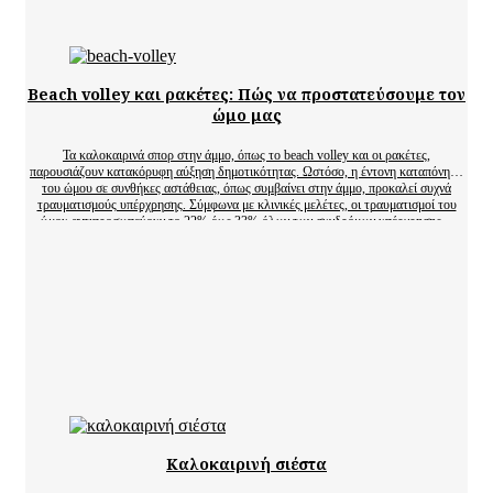
Beach volley και ρακέτες: Πώς να προστατεύσουμε τον
ώμο μας
Τα καλοκαιρινά σπορ στην άμμο, όπως το beach volley και οι ρακέτες,
παρουσιάζουν κατακόρυφη αύξηση δημοτικότητας. Ωστόσο, η έντονη καταπόνηση
του ώμου σε συνθήκες αστάθειας, όπως συμβαίνει στην άμμο, προκαλεί συχνά
τραυματισμούς υπέρχρησης. Σύμφωνα με κλινικές μελέτες, οι τραυματισμοί του
ώμου αντιπροσωπεύουν το 22% έως 33% όλων των συνδρόμων υπέρχρησης…
Καλοκαιρινή σιέστα