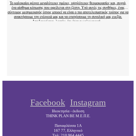
Το καλοκαίρι φέρνει μεγαλύτερες ημέρες, υψηλότερες θερμοκρασίες και, συχνά,
ένα αίσθημα κόπωσης που οφείλεται στη ζέστη. Υπό αυτές τις συνθήκες, ένας
σύντομος μεσημεριανός ύπνος μπορεί να είναι ο πιο αποτελεσματικός τρόπος για να
ανακτήσουμε την ενέργειά μας και να ενισχύσουμε τη συνολική μας ευεξία.
Αποδεικνύεται, λοιπόν, ότι όταν η καλοκαιρινή…
Facebook
Instagram
Ιδιοκτησία - έκδοση
THINK PLAN BE Μ.Ε.Π.Ε.
Παπαφλέσσα 1Α
167 77, Ελληνικό
Τηλ:
210 964 4445