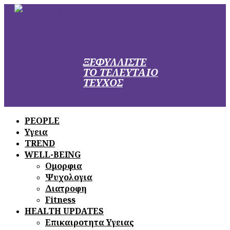
ΞΕΦΥΛΛΙΣΤΕ
ΤΟ ΤΕΛΕΥΤΑΙΟ
ΤΕΥΧΟΣ
PEOPLE
Υγεια
TREND
WELL-BEING
Ομορφια
Ψυχολογια
Διατροφη
Fitness
HEALTH UPDATES
Επικαιροτητα Υγειας