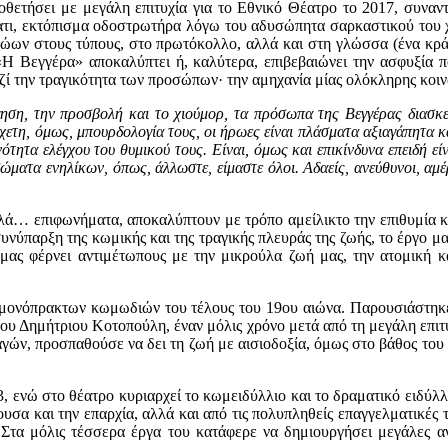
ετήσει με μεγάλη επιτυχία για το Εθνικό Θέατρο το 2017, συναντι
ματι, εκτόπισμα οδοστρωτήρα λόγω του αδυσώπητα σαρκαστικού του
ρώων στους τύπους, στο πρωτόκολλο, αλλά και στη γλώσσα (ένα κρά
Η Βεγγέρα» αποκαλύπτει ή, καλύτερα, επιβεβαιώνει την ασφυξία π
αζί την τραγικότητα των προσώπων· την αμηχανία μίας ολόκληρης κοιν
ηση, την προσβολή και το χιούμορ, τα πρόσωπα της Βεγγέρας διασκ
ετη, όμως, μπουρδολογία τους, οι ήρωες είναι πλάσματα αξιαγάπητα κα
ότητα ελέγχου του θυμικού τους. Είναι, όμως και επικίνδυνα επειδή είν
ώματα ενηλίκων, όπως, άλλωστε, είμαστε όλοι. Αδαείς, ανεύθυνοι, αμέρ
ολλά… επιφωνήματα, αποκαλύπτουν με τρόπο αμείλικτο την επιθυμία 
νύπαρξη της κωμικής και της τραγικής πλευράς της ζωής, το έργο μ
μας φέρνει αντιμέτωπους με την μικρούλα ζωή μας, την ατομική κ
μονόπρακτων κωμωδιών του τέλους του 19ου αιώνα. Παρουσιάστηκ
υ Δημήτριου Κοτοπούλη, έναν μόλις χρόνο μετά από τη μεγάλη επιτ
ών, προσπαθούσε να δει τη ζωή με αισιοδοξία, όμως στο βάθος του 
 ενώ στο θέατρο κυριαρχεί το κωμειδύλλιο και το δραματικό ειδύλ
υσα και την επαρχία, αλλά και από τις πολυπληθείς επαγγελματικές 
Στα μόλις τέσσερα έργα του κατάφερε να δημιουργήσει μεγάλες αν