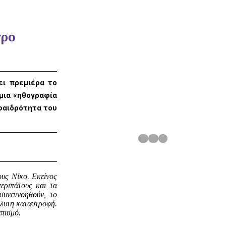
τρο
ει πρεμιέρα το
μια «ηθογραφία
 φαιδρότητα του
ους Νίκο. Εκείνος
εριπάτους και τα
α συνεννοηθούν, το
όλυτη καταστροφή.
επισμό.