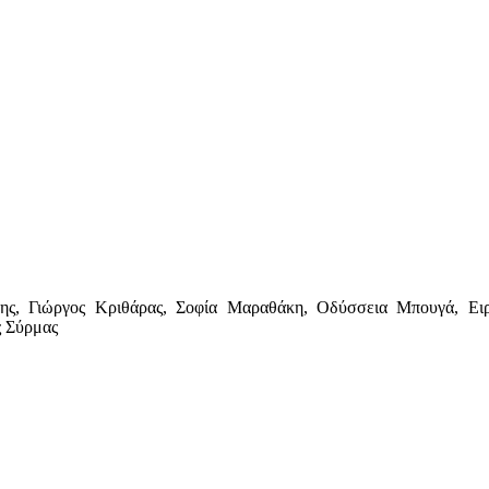
ίνης, Γιώργος Κριθάρας, Σοφία Μαραθάκη, Οδύσσεια Μπουγά, Ει
ς Σύρμας