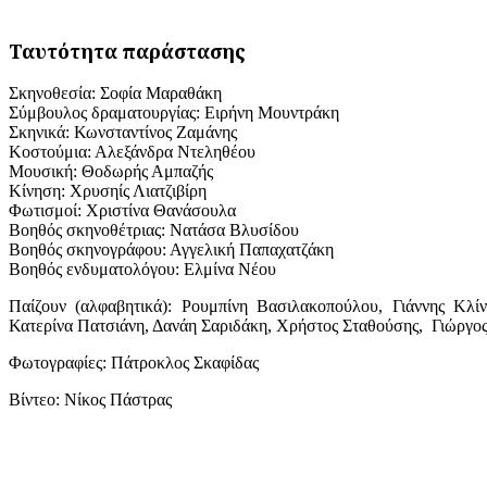
Ταυτότητα παράστασης
Σκηνοθεσία: Σοφία Μαραθάκη
Σύμβουλος δραματουργίας: Ειρήνη Μουντράκη
Σκηνικά: Κωνσταντίνος Ζαμάνης
Κοστούμια: Αλεξάνδρα Ντεληθέου
Μουσική: Θοδωρής Αμπαζής
Κίνηση: Χρυσηίς Λιατζιβίρη
Φωτισμοί: Χριστίνα Θανάσουλα
Βοηθός σκηνοθέτριας: Νατάσα Βλυσίδου
Βοηθός σκηνογράφου: Αγγελική Παπαχατζάκη
Βοηθός ενδυματολόγου: Ελμίνα Νέου
Παίζουν (αλφαβητικά): Ρουμπίνη Βασιλακοπούλου, Γιάννης Κλ
Κατερίνα Πατσιάνη, Δανάη Σαριδάκη, Χρήστος Σταθούσης, Γιώργο
Φωτογραφίες: Πάτροκλος Σκαφίδας
Βίντεο: Νίκος Πάστρας