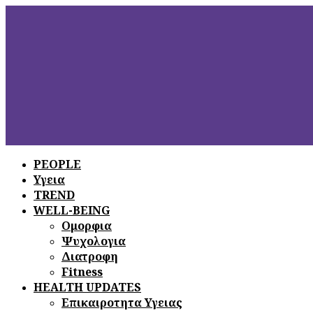
PEOPLE
Υγεια
ΞΕΦΥΛΛΙΣΤΕ
ΤΟ ΤΕΛΕΥΤΑΙΟ
TREND
ΤΕΥΧΟΣ
WELL-BEING
Ομορφια
Ψυχολογια
Διατροφη
Fitness
HEALTH UPDATES
Επικαιροτητα Υγειας