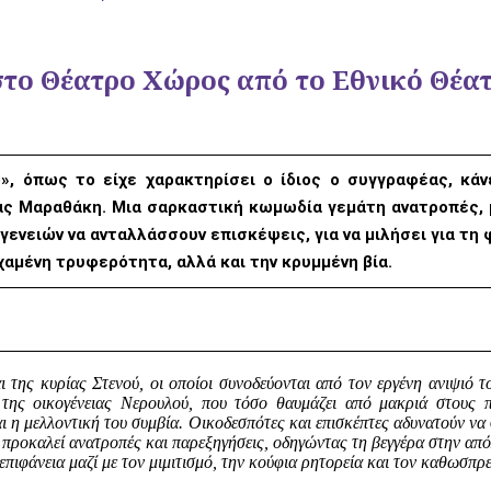
το Θέατρο Χώρος από το Εθνικό Θέα
, όπως το είχε χαρακτηρίσει ο ίδιος ο συγγραφέας, κάν
ας Μαραθάκη. Μια σαρκαστική κωμωδία γεμάτη ανατροπές, 
ογενειών να ανταλλάσσουν επισκέψεις, για να μιλήσει για τη
χαμένη τρυφερότητα, αλλά και την κρυμμένη βία.
 της κυρίας Στενού, οι οποίοι συνοδεύονται από τον εργένη ανιψιό τ
ς της οικογένειας Νερουλού, που τόσο θαυμάζει από μακριά στους π
ναι η μελλοντική του συμβία. Οικοδεσπότες και επισκέπτες αδυνατούν ν
προκαλεί ανατροπές και παρεξηγήσεις, οδηγώντας τη βεγγέρα στην απ
επιφάνεια μαζί με τον μιμιτισμό, την κούφια ρητορεία και τον καθωσπρ