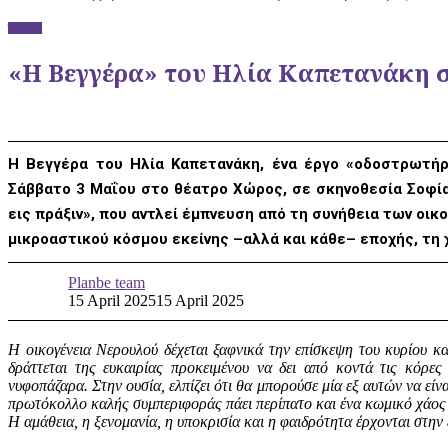
Έξοδος
«Η Βεγγέρα» του Ηλία Καπετανάκη σ
Η Βεγγέρα του Ηλία Καπετανάκη, ένα έργο «οδοστρωτήρ»
Σάββατο 3 Μαΐου στο θέατρο Χώρος, σε σκηνοθεσία Σοφί
εις πράξιν», που αντλεί έμπνευση από τη συνήθεια των οικ
μικροαστικού κόσμου εκείνης –αλλά και κάθε– εποχής, τη 
Planbe team
15 April 2025
15 April 2025
Η οικογένεια Νερουλού δέχεται ξαφνικά την επίσκεψη του κυρίου και
δράττεται της ευκαιρίας προκειμένου να δει από κοντά τις κόρε
νυφοπάζαρα. Στην ουσία, ελπίζει ότι θα μπορούσε μία εξ αυτών να εί
πρωτόκολλο καλής συμπεριφοράς πάει περίπατο και ένα κωμικό χάος 
Η αμάθεια, η ξενομανία, η υποκρισία και η φαιδρότητα έρχονται στην 