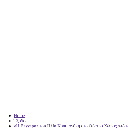
Home
Έξοδος
«Η Βεγγέρα» του Ηλία Καπετανάκη στο Θέατρο Χώρος από τ