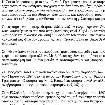
Η Σοφία Μαραθάκη, μετά τον «Γενικό Γραμματέα» που είχε σκηνοθ
ξεχωριστό αυτόν θεατρικό συγγραφέα σε ένα έργο που έχει, πράγ
από την ακραία παρωδία και γελοιοποίηση, τον εγκλωβισμό των η
καθαρεύουσας), τα μεγεθυμένα ελαττώματα και κουσούρια τους, «
κοινωνικές εκδηλώσεις, τονίζοντας ταυτόχρονα τη γελοιότητα και μ
Όπως σημειώνει η σκηνοθέτρια,
«Μέσα από το φλερτ, την παρεξήγ
τους, αποφεύγουν το απόλυτο υπαρξιακό τους κενό. Παρά την ακατάσχ
διατηρούν και αναδεικνύουν αυτή την αφέλεια του παιδιού, την ανικαν
κακοποιητικά, ψάχνουν αφορμή για να επιτεθούν. Είναι ανήλικοι σε σ
μοιραίοι».
Στη «Βεγγέρα», γκάφες, συγκρούσεις, τραγούδια, καυγάδες και π
χωρέσει σε κοστούμια άλλων. Με διάθεση σχεδόν φαρσική για τη συ
στον καθρέφτη και με ένα μειδίαμα, αυτοσαρκασμό και χιούμορ, 
ταυτότητα.
«Η Βεγγέρα» του Ηλία Καπετανάκη ακολουθεί την παράδοση των 
τον Μάρτιο του 1894 στο «Θέατρο των Κωμωδιών» από τον θίασο το
Γραμματέα»
.
Ο κόσμος της Μπελ Επόκ, ένας κόσμος μεγάλων αλλαγ
αναβρασμού, που εγκυμονούσε απρόσμενες εξελίξεις.
Στην Ελλάδα βρισκόμαστε στην πτώχευση του Δεκεμβρίου του 1893,
είχε συσσωρεύσει πλούσιες εμπειρίες από τη ζωή του στην πρωτεύο
όταν έκανε το σύντομο πέρασμά του από τον χώρο του θεάτρου. 