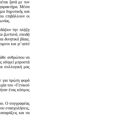
έται ξανά με τον
 χαρακτήρα. Μέσα
μα δημοτικής και
ου επιβάλλουν οι
ωνίας.
εδάζουν την πλήξη
ι ζωντανά, επειδή
αι δυνητικά βίαια,
ιμνοι και γι’ αυτό
κάθε ανθρώπου να
ας οδηγεί μπροστά
αι συλλογική μας
ε για πρώτη φορά
υχία του «Γενικού
ήταν ένας κόσμος
λιο. Ο συγγραφέας
του ενασχολήσεις,
αταράξεις και να