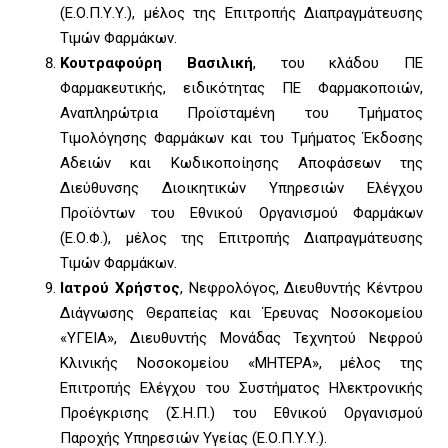
(Ε.Ο.Π.Υ.Υ.), μέλος της Επιτροπής Διαπραγμάτευσης
Τιμών Φαρμάκων.
Κουτραφούρη Βασιλική
, του κλάδου ΠΕ
Φαρμακευτικής, ειδικότητας ΠΕ Φαρμακοποιών,
Αναπληρώτρια Προϊσταμένη του Τμήματος
Τιμολόγησης Φαρμάκων και του Τμήματος Έκδοσης
Αδειών και Κωδικοποίησης Αποφάσεων της
Διεύθυνσης Διοικητικών Υπηρεσιών Ελέγχου
Προϊόντων του Εθνικού Οργανισμού Φαρμάκων
(Ε.Ο.Φ.), μέλος της Επιτροπής Διαπραγμάτευσης
Τιμών Φαρμάκων.
Ιατρού Χρήστος
, Νεφρολόγος, Διευθυντής Κέντρου
Διάγνωσης Θεραπείας και Έρευνας Νοσοκομείου
«ΥΓΕΙΑ», Διευθυντής Μονάδας Τεχνητού Νεφρού
Κλινικής Νοσοκομείου «ΜΗΤΕΡΑ», μέλος της
Επιτροπής Ελέγχου του Συστήματος Ηλεκτρονικής
Προέγκρισης (Σ.Η.Π.) του Εθνικού Οργανισμού
Παροχής Υπηρεσιών Υγείας (Ε.Ο.Π.Υ.Υ.).