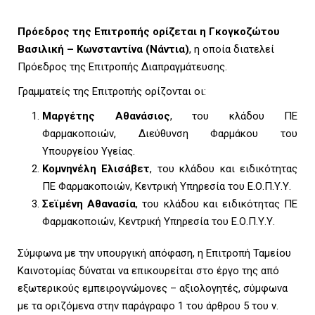
Πρόεδρος της Επιτροπής ορίζεται η
Γκογκοζώτου
Βασιλική – Κωνσταντίνα (Νάντια)
, η οποία διατελεί
Πρόεδρος της Επιτροπής Διαπραγμάτευσης.
Γραμματείς της Επιτροπής ορίζονται οι:
Μαργέτης Αθανάσιος
, του κλάδου ΠΕ
Φαρμακοποιών, Διεύθυνση Φαρμάκου του
Υπουργείου Υγείας.
Κομνηνέλη Ελισάβετ
, του κλάδου και ειδικότητας
ΠΕ Φαρμακοποιών, Κεντρική Υπηρεσία του Ε.Ο.Π.Υ.Υ.
Σεϊμένη Αθανασία
, του κλάδου και ειδικότητας ΠΕ
Φαρμακοποιών, Κεντρική Υπηρεσία του Ε.Ο.Π.Υ.Υ.
Σύμφωνα με την υπουργική απόφαση, η Επιτροπή Ταμείου
Καινοτομίας δύναται να επικουρείται στο έργο της από
εξωτερικούς εμπειρογνώμονες – αξιολογητές, σύμφωνα
με τα οριζόμενα στην παράγραφο 1 του άρθρου 5 του ν.