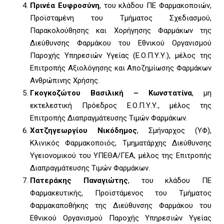
Πρινέα Ευφροσύνη
, του κλάδου ΠΕ Φαρμακοποιών,
Προϊσταμένη του Τμήματος Σχεδιασμού,
Παρακολούθησης και Χορήγησης Φαρμάκων της
Διεύθυνσης Φαρμάκου του Εθνικού Οργανισμού
Παροχής Υπηρεσιών Υγείας (Ε.Ο.Π.Υ.Υ.), μέλος της
Επιτροπής Αξιολόγησης και Αποζημίωσης Φαρμάκων
Ανθρώπινης Χρήσης.
Γκογκοζώτου Βασιλική – Κωνστατίνα
, μη
εκτελεστική Πρόεδρος Ε.Ο.Π.Υ.Υ., μέλος της
Επιτροπής Διαπραγμάτευσης Τιμών Φαρμάκων.
Χατζηγεωργίου Νικόδημος
, Σμήναρχος (ΥΦ),
Κλινικός Φαρμακοποιός, Τμηματάρχης Διεύθυνσης
Υγειονομικού του ΥΠΕΘΑ/ΓΕΑ, μέλος της Επιτροπής
Διαπραγμάτευσης Τιμών Φαρμάκων.
Πατεράκης Παναγιώτης
, του κλάδου ΠΕ
Φαρμακευτικής, Προϊστάμενος του Τμήματος
Φαρμακαποθήκης της Διεύθυνσης Φαρμάκου του
Εθνικού Οργανισμού Παροχής Υπηρεσιών Υγείας