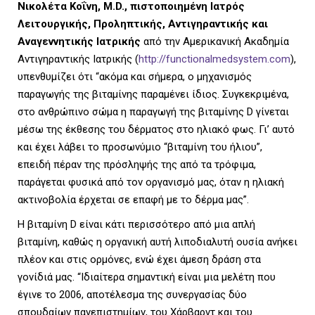
Νικολέτα Κοΐνη, M.D., πιστοποιημένη Ιατρός
Λειτουργικής, Προληπτικής, Αντιγηραντικής και
U
Αναγεννητικής Ιατρικής
από την Αμερικανική Ακαδημία
Αντιγηραντικής Ιατρικής (
http://functionalmedsystem.com
),
υπενθυμίζει ότι “ακόμα και σήμερα, ο μηχανισμός
παραγωγής της βιταμίνης παραμένει ίδιος. Συγκεκριμένα,
στο ανθρώπινο σώμα η παραγωγή της βιταμίνης D γίνεται
μέσω της έκθεσης του δέρματος στο ηλιακό φως. Γι’ αυτό
και έχει λάβει το προσωνύμιο “βιταμίνη του ήλιου”,
επειδή πέραν της πρόσληψής της από τα τρόφιμα,
παράγεται φυσικά από τον οργανισμό μας, όταν η ηλιακή
ακτινοβολία έρχεται σε επαφή με το δέρμα μας”.
Η βιταμίνη D είναι κάτι περισσότερο από μια απλή
βιταμίνη, καθώς η οργανική αυτή λιποδιαλυτή ουσία ανήκει
πλέον και στις ορμόνες, ενώ έχει άμεση δράση στα
γονίδιά μας. “Ιδιαίτερα σημαντική είναι μια μελέτη που
έγινε το 2006, αποτέλεσμα της συνεργασίας δύο
σπουδαίων πανεπιστημίων, του Χάρβαρντ και του