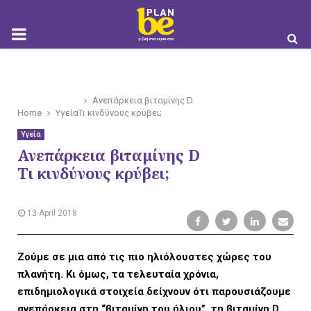
M
O
Ανεπάρκεια βιταμίνης D
Home
Υγεία
Τι κινδύνους κρύβει;
Υγεία
Ανεπάρκεια βιταμίνης D
Τι κινδύνους κρύβει;
B
13 April 2018
I
Ζούμε σε μια από τις πιο ηλιόλουστες χώρες του
πλανήτη. Kι όμως, τα τελευταία χρόνια,
επιδημιολογικά στοιχεία δείχνουν ότι παρουσιάζουμε
ανεπάρκεια στη “βιταμίνη του ήλιου”, τη βιταμίνη D,