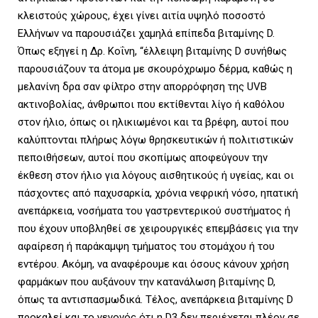
κλειστούς χώρους, έχει γίνει αιτία υψηλό ποσοστό
Ελλήνων να παρουσιάζει χαμηλά επίπεδα βιταμίνης D.
Όπως εξηγεί η Δρ. Κοΐνη, “έλλειψη βιταμίνης D συνήθως
παρουσιάζουν τα άτομα με σκουρόχρωμο δέρμα, καθώς η
μελανίνη δρα σαν φίλτρο στην απορρόφηση της UVB
ακτινοβολίας, άνθρωποι που εκτίθενται λίγο ή καθόλου
στον ήλιο, όπως οι ηλικιωμένοι και τα βρέφη, αυτοί που
καλύπτονται πλήρως λόγω θρησκευτικών ή πολιτιστικών
πεποιθήσεων, αυτοί που σκοπίμως αποφεύγουν την
έκθεση στον ήλιο για λόγους αισθητικούς ή υγείας, και οι
πάσχοντες από παχυσαρκία, χρόνια νεφρική νόσο, ηπατική
ανεπάρκεια, νοσήματα του γαστρεντερικού συστήματος ή
που έχουν υποβληθεί σε χειρουργικές επεμβάσεις για την
αφαίρεση ή παράκαμψη τμήματος του στομάχου ή του
εντέρου. Ακόμη, να αναφέρουμε και όσους κάνουν χρήση
φαρμάκων που αυξάνουν την κατανάλωση βιταμίνης D,
όπως τα αντισπασμωδικά. Τέλος, ανεπάρκεια βιταμίνης D
προκαλεί και το γεγονός ότι η D3 δεν περιέχεται πλέον σε