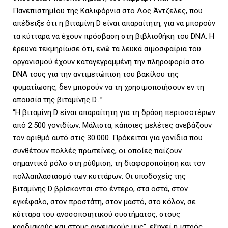
Πανεπιστημίου της Καλιφόρνια στο Λος Άντζελες, που
απέδειξε ότι η βιταμίνη D είναι απαραίτητη, για να μπορούν
τα κύτταρα να έχουν πρόσβαση στη βιβλιοθήκη του DNA. Η
έρευνα τεκμηρίωσε ότι, ενώ τα λευκά αιμοσφαίρια του
οργανισμού έχουν καταγεγραμμένη την πληροφορία στο
DNA τους για την αντιμετώπιση του βακίλου της
φυματίωσης, δεν μπορούν να τη χρησιμοποιήσουν εν τη
απουσία της βιταμίνης D…”
“Η βιταμίνη D είναι απαραίτητη για τη δράση περισσοτέρων
από 2.500 γονιδίων. Μάλιστα, κάποιες μελέτες ανεβάζουν
τον αριθμό αυτό στις 30.000. Πρόκειται για γονίδια που
συνθέτουν πολλές πρωτεΐνες, οι οποίες παίζουν
σημαντικό ρόλο στη ρύθμιση, τη διαφοροποίηση και τον
πολλαπλασιασμό των κυττάρων. Οι υποδοχείς της
βιταμίνης D βρίσκονται στο έντερο, στα οστά, στον
εγκέφαλο, στον προστάτη, στον μαστό, στο κόλον, σε
κύτταρα του ανοσοποιητικού συστήματος, στους
καρδιακούς και στους αγγειακούς μυς”, εξηγεί η ιατρός