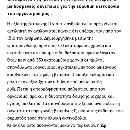
L
με δυσμενείς συνέπειες για την εύρυθμη λειτουργία
του οργανισμού μας…
Η αξία της βιταμίνης D για την ανθρώπινη ύπαρξη γίνεται
E
αντιληπτή αν αναλογιστεί κανείς ότι υπάρχει πριν από τον
ίδιο τον άνθρωπο. Δημιουργήθηκε μέσω της
φωτοσύνθεσης πριν από 750 εκατομμύρια χρόνια και
εντοπίστηκε σε πρώιμα είδη θαλάσσιου φυτοπλαγκτόν.
M
Όταν πριν από 350 εκατομμύρια χρόνια οι πρώτοι
σπονδυλωτοί οργανισμοί εγκατέλειψαν τους ωκεανούς
και βγήκαν στην ξηρά, η βιταμίνη D έπαιξε καθοριστικό
ρόλο στην εξέλιξη των ειδών, αφού μέσω αυτής
E
ρυθμίζεται η απορρόφηση του ασβεστίου από τον
οργανισμό, άρα και η δυνατότητα δόμησης ισχυρού και
υγιούς σκελετού. Τα σπονδυλωτά της ξηράς ανέπτυξαν τη
δυνατότητα παραγωγής βιταμίνης D, μέσω της έκθεσης του
N
δέρματός τους στην ηλιακή ακτινοβολία.
Κι αν όλα αυτά ακούγονται μακρινό παρελθόν, η
Δρ.