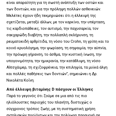
είναι απαραίτητη για τη σωστή ανάπτυξη των οστών και
των δοντιών, και για την πρόληψη πολλών ασθενειών.
Μελέτες έχουν ήδη τεκμηριώσει ότι η έλλειψή της
σχετίζεται, μεταξύ άλλων, με τον καρκίνο, την υπέρταση,
τις καρδιοπάθειες, τον αυτισμό, την παχυσαρκία, τον
σακχαρώδη διαβήτη, την πολλαπλή σκλήρυνση, τη
ρευματοειδή αρθρίτιδα, τη νόσο του Crohn, τη γρίπη και το
κοινό κρυολόγημα, την ψωρίαση, τη σηψαιμία, την αϋπνία,
την πρόωρη γήρανση, το άσθμα, την κυστική ίνωση, την
υπογονιμότητα, την ημικρανία, την κατάθλιψη, τη νόσο
Αλτσχάιμερ, τη σχιζοφρένεια, την επιληψία, τα μυϊκά άλγη
και πολλές παθήσεις των δοντιών”, σημειώνει η Δρ.
Νικολέτα Κοΐνη.
Από έλλειψη βιταμίνης D πάσχουν οι Έλληνες
Παρά το γεγονός ότι ζούμε σε μια από τις πιο
ηλιόλουστες περιοχές του πλανήτη, δυστυχώς ο
σύγχρονος τρόπος ζωής, με τη συστηματική χρήση
αντηλιακών προϊόντων και την πολύωρη παραμονή σε