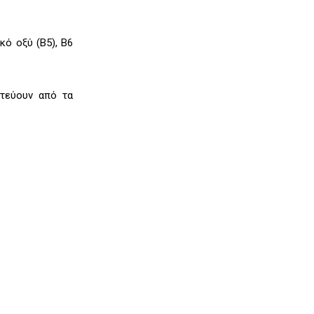
κό οξύ (Β5), B6
τεύουν από τα