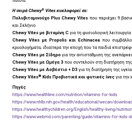
παιδιά.
®
Η σειρά Chewy
Vites κυκλοφορεί σε:
Πολυβιταμινούχο Plus Chewy Vites
που περιέχει 9 βασικέ
και Σελήνιο.
Chewy Vites με βιταμίνη C
για τη φυσιολογική λειτουργία
Chewy Vites με Propolis και Echinacea
που συμβάλλου
κρυολογήματα, ιδιαίτερα την εποχή που τα παιδιά επιστρέφ
Chewy Vites με Σίδηρο
για την αντιστάθμιση της ανεπάρκει
Chewy Vites με Ωμέγα 3
που συντελούν στη διατήρηση της
Chewy Vites με Ασβέστιο + D3
για τη διατήρηση της υγεί
®
Chewy Vites
Kids Προβιοτικά και φυτικές ίνες
για την 
Πηγές
https://www.healthline.com/nutrition/vitamins-for-kids
https://www.nhlbi.nih.gov/health/educational/wecan/download
https://www.healthychildren.org/English/healthy-living/nutr
https://www.webmd.com/parenting/guide/vitamins-for-kids-d