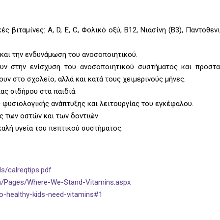
ς βιταμίνες: A, D, E, C, Φολικό οξύ, Β12, Νιασίνη (B3), Παντοθενι
 και την ενδυνάμωση του ανοσοποιητικού.
ν στην ενίσχυση του ανοσοποιητικού συστήματος και προστα
ουν στο σχολείο, αλλά και κατά τους χειμερινούς μήνες.
ας σιδήρου στα παιδιά.
 φυσιολογικής ανάπτυξης και λειτουργίας του εγκέφαλου.
ας των οστών και των δοντιών.
καλή υγεία του πεπτικού συστήματος.
s/calreqtips.pdf
ition/Pages/Where-We-Stand-Vitamins.aspx
o-healthy-kids-need-vitamins#1