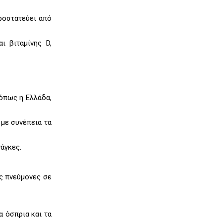
προστατεύει από
ι βιταμίνης D,
 όπως η Ελλάδα,
 με συνέπεια τα
νάγκες.
υς πνεύμονες σε
α όσπρια και τα