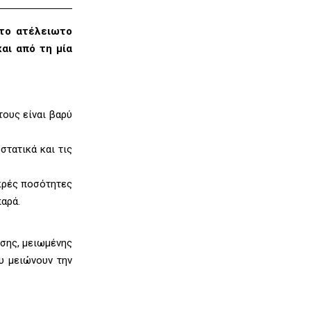
ι το ατέλειωτο
και από τη μία
τους είναι βαρύ
στατικά και τις
ικρές ποσότητες
παρά.
ησης, μειωμένης
υ μειώνουν την