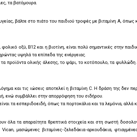
ες, τα βατόμουρα.
 υγείας, βάλτε στο πιάτο του παιδιού τροφές με βιταμίνη Α, όπως 
, φολικό οξύ, Β12 και η βιοτίνη, είναι πολύ σημαντικές στην παιδι
ηρώντας υψηλά τα επίπεδα της ενέργειας.
, τα προϊόντα ολικής άλεσης, το ψάρι, το κοτόπουλο, τα φυλλώδη 
γημα και τις ιώσεις αποτελεί η βιταμίνη C. Η δράση της δεν πε
υγιή, ενώ συμβάλλει στην απορρόφηση του σιδήρου.
ίναι τα εσπεριδοειδή, όπως τα πορτοκάλια και τα λεμόνια, αλλά κ
άνουν όλα τα απαραίτητα θρεπτικά στοιχεία και στη σωστή δοσολο
 Vican, μασώμενες βιταμίνες-ζελεδάκια-αρκουδάκια, φτιαγμένες