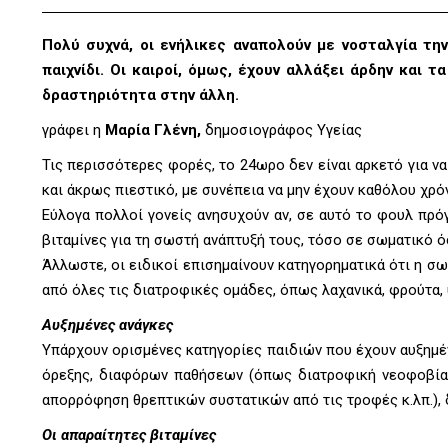
Πολύ συχνά, οι ενήλικες αναπολούν με νοσταλγία την
παιχνίδι. Οι καιροί, όμως, έχουν αλλάξει άρδην και 
δραστηριότητα στην άλλη.
γράφει η
Μαρία Γλένη,
δημοσιογράφος Υγείας
Τις περισσότερες φορές, το 24ωρο δεν είναι αρκετό για ν
και άκρως πιεστικό, με συνέπεια να μην έχουν καθόλου χρόν
Εύλογα πολλοί γονείς ανησυχούν αν, σε αυτό το φουλ πρόγ
βιταμίνες για τη σωστή ανάπτυξή τους, τόσο σε σωματικό ό
Άλλωστε, οι ειδικοί επισημαίνουν κατηγορηματικά ότι η σ
από όλες τις διατροφικές ομάδες, όπως λαχανικά, φρούτα, 
Αυξημένες ανάγκες
Υπάρχουν ορισμένες κατηγορίες παιδιών που έχουν αυξημέν
όρεξης, διαφόρων παθήσεων (όπως διατροφική νεοφοβία,
απορρόφηση θρεπτικών συστατικών από τις τροφές κ.λπ.), δ
Οι απαραίτητες βιταμίνες