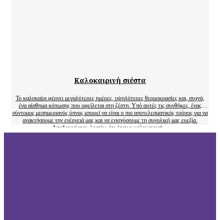
Καλοκαιρινή σιέστα
Το καλοκαίρι φέρνει μεγαλύτερες ημέρες, υψηλότερες θερμοκρασίες και, συχνά,
ένα αίσθημα κόπωσης που οφείλεται στη ζέστη. Υπό αυτές τις συνθήκες, ένας
σύντομος μεσημεριανός ύπνος μπορεί να είναι ο πιο αποτελεσματικός τρόπος για να
ανακτήσουμε την ενέργειά μας και να ενισχύσουμε τη συνολική μας ευεξία.
Αποδεικνύεται, λοιπόν, ότι όταν η καλοκαιρινή…