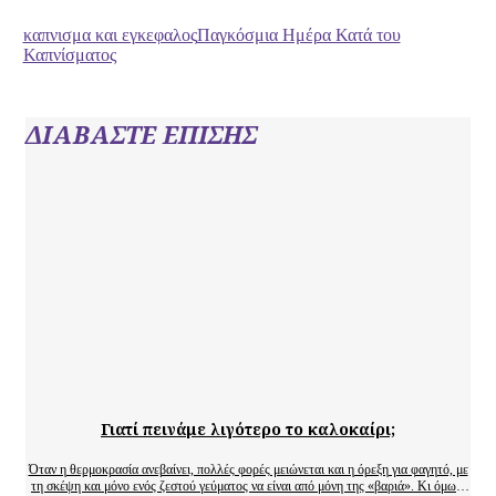
καπνισμα και εγκεφαλος
Παγκόσμια Ημέρα Κατά του
Καπνίσματος
ΔΙΑΒΑΣΤΕ ΕΠΙΣΗΣ
Γιατί πεινάμε λιγότερο το καλοκαίρι;
Όταν η θερμοκρασία ανεβαίνει, πολλές φορές μειώνεται και η όρεξη για φαγητό, με
τη σκέψη και μόνο ενός ζεστού γεύματος να είναι από μόνη της «βαριά». Κι όμως,