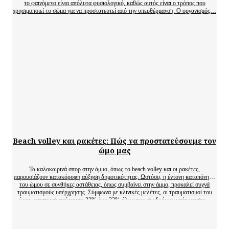
το φαινόμενο είναι απόλυτα φυσιολογικό, καθώς αυτός είναι ο τρόπος που
χρησιμοποιεί το σώμα για να προστατευτεί από την υπερθέρμανση. Ο οργανισμός…
Beach volley και ρακέτες: Πώς να προστατεύσουμε τον
ώμο μας
Τα καλοκαιρινά σπορ στην άμμο, όπως το beach volley και οι ρακέτες,
παρουσιάζουν κατακόρυφη αύξηση δημοτικότητας. Ωστόσο, η έντονη καταπόνηση
του ώμου σε συνθήκες αστάθειας, όπως συμβαίνει στην άμμο, προκαλεί συχνά
τραυματισμούς υπέρχρησης. Σύμφωνα με κλινικές μελέτες, οι τραυματισμοί του
ώμου αντιπροσωπεύουν το 22% έως 33% όλων των συνδρόμων υπέρχρησης…