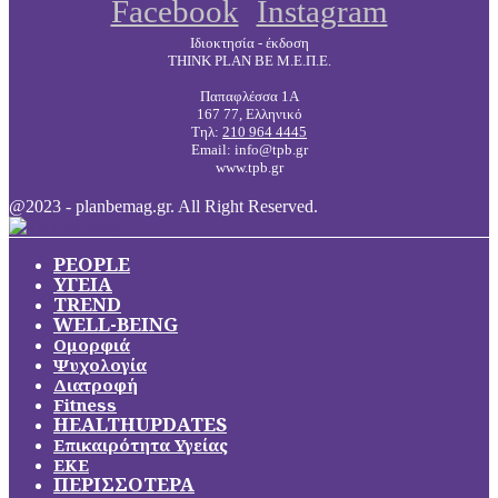
Facebook
Instagram
Ιδιοκτησία - έκδοση
THINK PLAN BE Μ.Ε.Π.Ε.
Παπαφλέσσα 1Α
167 77, Ελληνικό
Τηλ:
210 964 4445
Email: info@tpb.gr
www.tpb.gr
@2023 - planbemag.gr. All Right Reserved.
PEOPLE
ΥΓΕΙΑ
TREND
WELL-BEING
Ομορφιά
Ψυχολογία
Διατροφή
Fitness
HEALTHUPDATES
Επικαιρότητα Υγείας
ΕΚΕ
ΠΕΡΙΣΣΟΤΕΡΑ