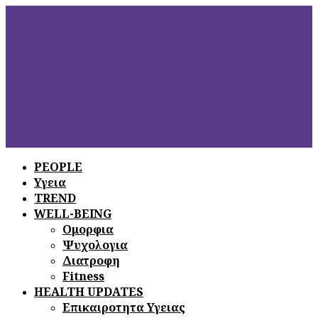
PEOPLE
Υγεια
ΞΕΦΥΛΛΙΣΤΕ
ΤΟ ΤΕΛΕΥΤΑΙΟ
TREND
ΤΕΥΧΟΣ
WELL-BEING
Ομορφια
Ψυχολογια
Διατροφη
Fitness
HEALTH UPDATES
Επικαιροτητα Υγειας