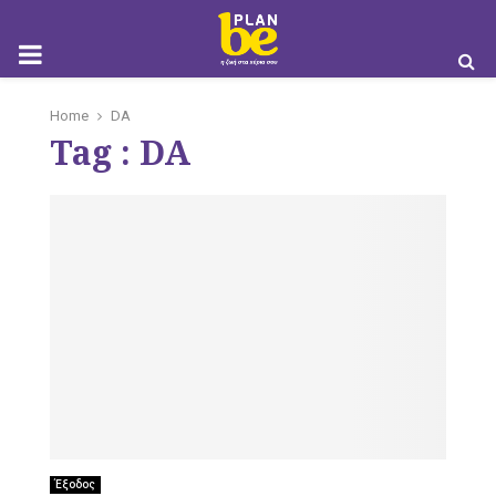
M
Home
DA
Tag : DA
O
B
I
Έξοδος