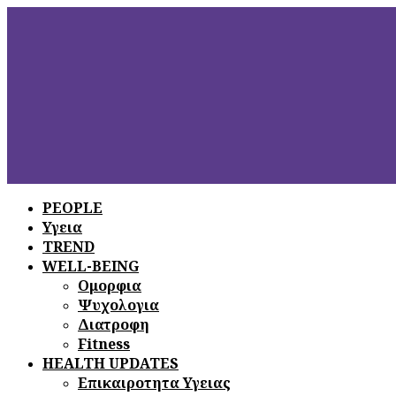
PEOPLE
Υγεια
ΞΕΦΥΛΛΙΣΤΕ
ΤΟ ΤΕΛΕΥΤΑΙΟ
TREND
ΤΕΥΧΟΣ
WELL-BEING
Ομορφια
Ψυχολογια
Διατροφη
Fitness
HEALTH UPDATES
Επικαιροτητα Υγειας