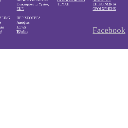
Επικαιρότητα Υγείας
ΤΕΥΧΗ
ΕΠΙΚΟΙΝΩΝΙΑ
ΕΚΕ
ΟΡΟΙ ΧΡΗΣΗΣ
BEING
ΠΕΡΙΣΣΟΤΕΡΑ
ά
Απόψεις
γία
Ταξίδι
Facebook
φή
Έξοδος