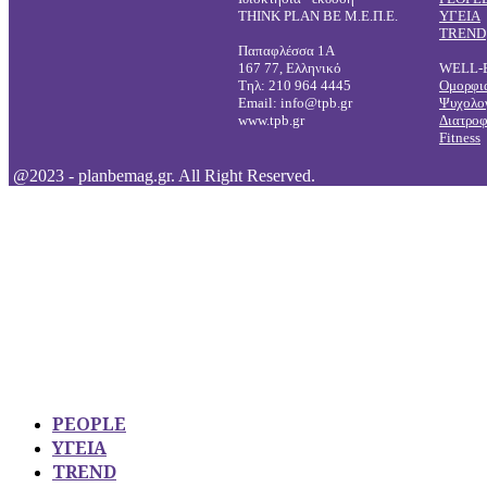
THINK PLAN BE Μ.Ε.Π.Ε.
ΥΓΕΙΑ
TREND
Παπαφλέσσα 1Α
167 77, Ελληνικό
WELL-
Τηλ: 210 964 4445
Ομορφι
Email: info@tpb.gr
Ψυχολο
www.tpb.gr
Διατρο
Fitness
@2023 - planbemag.gr. All Right Reserved.
PEOPLE
ΥΓΕΙΑ
TREND