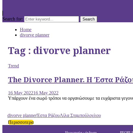
Search for:
Search
Home
divorve planner
Tag : divorve planner
Trend
The Divorce Planner. Η Έστα Ράζο
16 May 2022
16 May 2022
Υπάρχουν ένα σωρό τρόποι να οργανώσουμε τα ευχάριστα γεγονότα
divorve planner
Έστα Ράζου
Λίλα Σταμπούλογλου
Περισσοτερα
Ιδιοκτησία - έκδοση
PEOPL