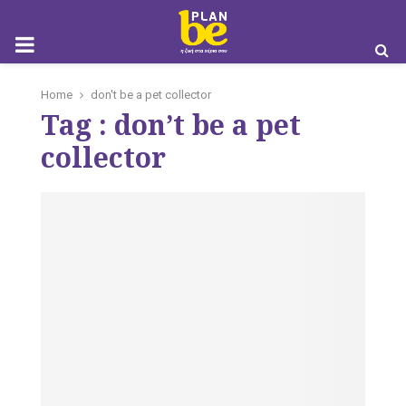
M
Home
don't be a pet collector
Tag : don’t be a pet
O
collector
B
I