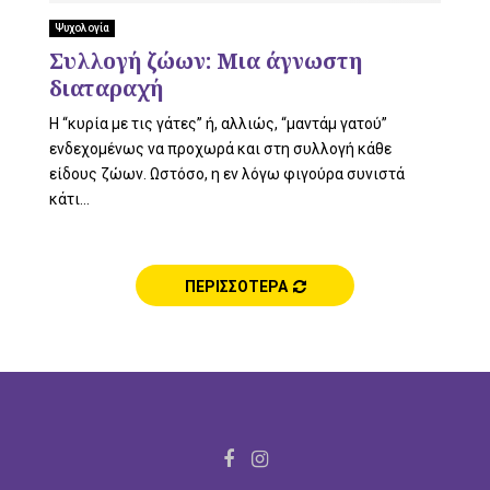
L
Ψυχολογία
Συλλογή ζώων: Μια άγνωστη
διαταραχή
E
Η “κυρία με τις γάτες” ή, αλλιώς, “μαντάμ γατού”
ενδεχομένως να προχωρά και στη συλλογή κάθε
είδους ζώων. Ωστόσο, η εν λόγω φιγούρα συνιστά
κάτι...
M
ΠΕΡΙΣΣΟΤΕΡΑ
E
N
F
I
a
n