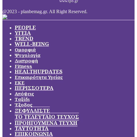
www.tpb.gr
@2023 - planbemag.gr. All Right Reserved.
PEOPLE
ΥΓΕΙΑ
TREND
WELL-BEING
Ομορφιά
Ψυχολογία
Διατροφή
Fitness
HEALTHUPDATES
Επικαιρότητα Υγείας
ΕΚΕ
ΠΕΡΙΣΣΟΤΕΡΑ
Απόψεις
Ταξίδι
Έξοδος
ΞΕΦΥΛΛΙΣΤΕ
ΤΟ ΤΕΛΕΥΤΑΙΟ ΤΕΥΧΟΣ
ΠΡΟΗΓΟΥΜΕΝΑ ΤΕΥΧΗ
ΤΑΥΤΟΤΗΤΑ
ΕΠΙΚΟΙΝΩΝΙΑ