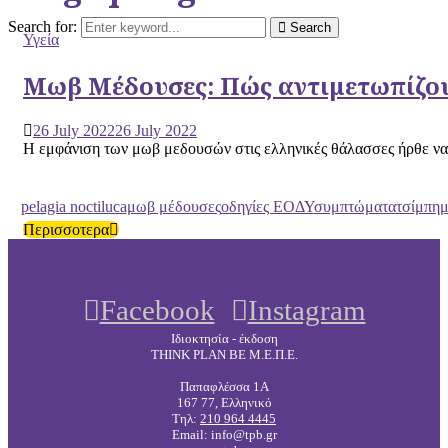
Search for:
Search
Υγεία
Μωβ Μέδουσες: Πώς αντιμετωπίζου
26 July 2022
26 July 2022
Η εμφάνιση των μωβ μεδουσών στις ελληνικές θάλασσες ήρθε να μ
pelagia noctiluca
μωβ μέδουσες
οδηγίες ΕΟΔΥ
συμπτώματα
τσίμπη
Περισσοτερα
Facebook
Instagram
Ιδιοκτησία - έκδοση
THINK PLAN BE Μ.Ε.Π.Ε.
Παπαφλέσσα 1Α
167 77, Ελληνικό
Τηλ:
210 964 4445
Email: info@tpb.gr