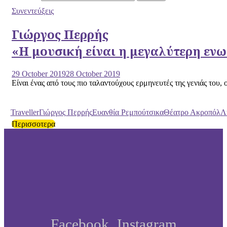
Συνεντεύξεις
Γιώργος Περρής
«H μουσική είναι η μεγαλύτερη εν
29 October 2019
28 October 2019
Είναι ένας από τους πιο ταλαντούχους ερμηνευτές της γενιάς του, 
Traveller
Γιώργος Περρής
Ευανθία Ρεμπούτσικα
Θέατρο Ακροπόλ
Λ
Περισσοτερα
Facebook
Instagram