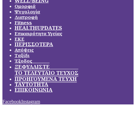
WELL-BEING
Ομορφιά
Ψυχολογία
Διατροφή
Fitness
HEALTHUPDATES
Επικαιρότητα Υγείας
ΕΚΕ
ΠΕΡΙΣΣΟΤΕΡΑ
Απόψεις
Ταξίδι
Έξοδος
ΞΕΦΥΛΛΙΣΤΕ
ΤΟ ΤΕΛΕΥΤΑΙΟ ΤΕΥΧΟΣ
ΠΡΟΗΓΟΥΜΕΝΑ ΤΕΥΧΗ
ΤΑΥΤΟΤΗΤΑ
ΕΠΙΚΟΙΝΩΝΙΑ
Facebook
Instagram