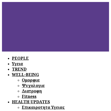
PEOPLE
Υγεια
ΞΕΦΥΛΛΙΣΤΕ
ΤΟ ΤΕΛΕΥΤΑΙΟ
TREND
ΤΕΥΧΟΣ
WELL-BEING
Ομορφια
Ψυχολογια
Διατροφη
Fitness
HEALTH UPDATES
Επικαιροτητα Υγειας