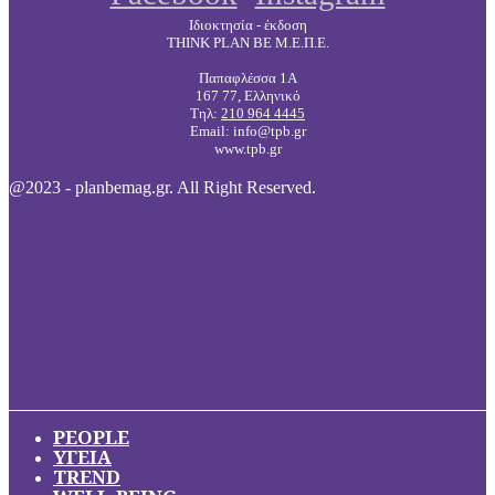
Ιδιοκτησία - έκδοση
THINK PLAN BE Μ.Ε.Π.Ε.
Παπαφλέσσα 1Α
167 77, Ελληνικό
Τηλ:
210 964 4445
Email: info@tpb.gr
www.tpb.gr
@2023 - planbemag.gr. All Right Reserved.
PEOPLE
ΥΓΕΙΑ
TREND