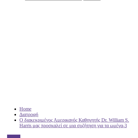
Home
Διατροφή
Ο διακεκριμένος Αμερικανός Καθηγητής Dr. William S.
Harris μας προσκαλεί σε μια συζήτηση για τα ωμέγα-3
Διατροφή