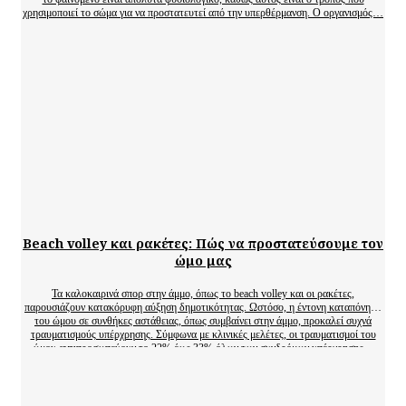
χρησιμοποιεί το σώμα για να προστατευτεί από την υπερθέρμανση. Ο οργανισμός…
Beach volley και ρακέτες: Πώς να προστατεύσουμε τον
ώμο μας
Τα καλοκαιρινά σπορ στην άμμο, όπως το beach volley και οι ρακέτες,
παρουσιάζουν κατακόρυφη αύξηση δημοτικότητας. Ωστόσο, η έντονη καταπόνηση
του ώμου σε συνθήκες αστάθειας, όπως συμβαίνει στην άμμο, προκαλεί συχνά
τραυματισμούς υπέρχρησης. Σύμφωνα με κλινικές μελέτες, οι τραυματισμοί του
ώμου αντιπροσωπεύουν το 22% έως 33% όλων των συνδρόμων υπέρχρησης…