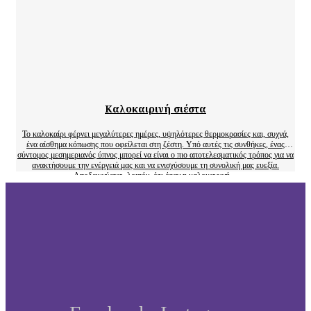
Καλοκαιρινή σιέστα
Το καλοκαίρι φέρνει μεγαλύτερες ημέρες, υψηλότερες θερμοκρασίες και, συχνά,
ένα αίσθημα κόπωσης που οφείλεται στη ζέστη. Υπό αυτές τις συνθήκες, ένας
σύντομος μεσημεριανός ύπνος μπορεί να είναι ο πιο αποτελεσματικός τρόπος για να
ανακτήσουμε την ενέργειά μας και να ενισχύσουμε τη συνολική μας ευεξία.
Αποδεικνύεται, λοιπόν, ότι όταν η καλοκαιρινή…