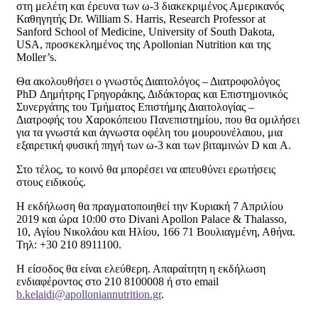
στη μελέτη και έρευνα των ω-3 διακεκριμένος Αμερικανός
Καθηγητής Dr. William S. Harris, Research Professor at
Sanford School of Medicine, University of South Dakota,
USA, προσκεκλημένος της Apollonian Nutrition και της
Moller’s.
Θα ακολουθήσει ο γνωστός Διαιτολόγος – Διατροφολόγος
PhD Δημήτρης Γρηγοράκης, Διδάκτορας και Επιστημονικός
Συνεργάτης του Τμήματος Επιστήμης Διαιτολογίας –
Διατροφής του Χαροκόπειου Πανεπιστημίου, που θα ομιλήσει
για τα γνωστά και άγνωστα οφέλη του μουρουνέλαιου, μια
εξαιρετική φυσική πηγή των ω-3 και των βιταμινών D και A.
Στο τέλος, το κοινό θα μπορέσει να απευθύνει ερωτήσεις
στους ειδικούς.
Η εκδήλωση θα πραγματοποιηθεί την Κυριακή 7 Απριλίου
2019 και ώρα 10:00 στο Divani Apollon Palace & Thalasso,
10, Αγίου Νικολάου και Ηλίου, 166 71 Βουλιαγμένη, Αθήνα.
Τηλ: +30 210 8911100.
Η είσοδος θα είναι ελεύθερη. Απαραίτητη η εκδήλωση
ενδιαφέροντος στο 210 8100008 ή στο email
b.kelaidi@apolloniannutrition.gr
.