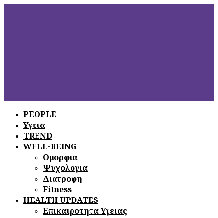
PEOPLE
Υγεια
ΞΕΦΥΛΛΙΣΤΕ
ΤΟ ΤΕΛΕΥΤΑΙΟ
TREND
ΤΕΥΧΟΣ
WELL-BEING
Ομορφια
Ψυχολογια
Διατροφη
Fitness
HEALTH UPDATES
Επικαιροτητα Υγειας