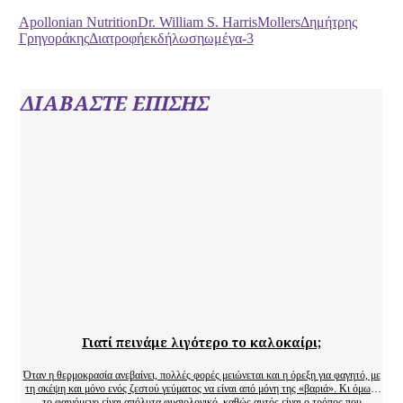
Apollonian Nutrition
Dr. William S. Harris
Mollers
Δημήτρης
Γρηγοράκης
Διατροφή
εκδήλωση
ωμέγα-3
ΔΙΑΒΑΣΤΕ ΕΠΙΣΗΣ
Γιατί πεινάμε λιγότερο το καλοκαίρι;
Όταν η θερμοκρασία ανεβαίνει, πολλές φορές μειώνεται και η όρεξη για φαγητό, με
τη σκέψη και μόνο ενός ζεστού γεύματος να είναι από μόνη της «βαριά». Κι όμως,
το φαινόμενο είναι απόλυτα φυσιολογικό, καθώς αυτός είναι ο τρόπος που