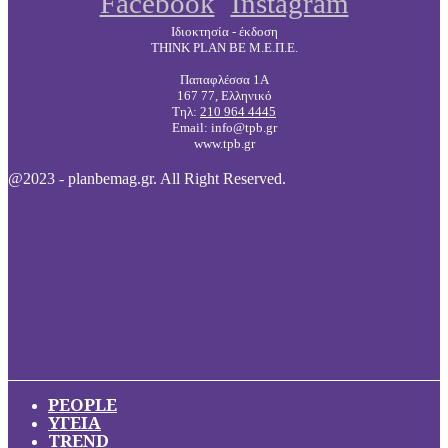
Facebook
Instagram
Ιδιοκτησία - έκδοση
THINK PLAN BE Μ.Ε.Π.Ε.
Παπαφλέσσα 1Α
167 77, Ελληνικό
Τηλ:
210 964 4445
Email: info@tpb.gr
www.tpb.gr
@2023 - planbemag.gr. All Right Reserved.
PEOPLE
ΥΓΕΙΑ
TREND