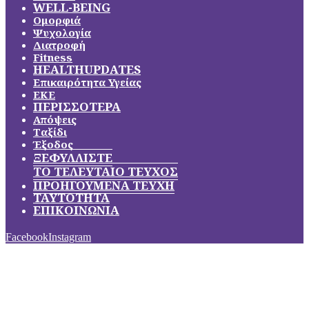
WELL-BEING
Ομορφιά
Ψυχολογία
Διατροφή
Fitness
HEALTHUPDATES
Επικαιρότητα Υγείας
ΕΚΕ
ΠΕΡΙΣΣΟΤΕΡΑ
Απόψεις
Ταξίδι
Έξοδος
ΞΕΦΥΛΛΙΣΤΕ
ΤΟ ΤΕΛΕΥΤΑΙΟ ΤΕΥΧΟΣ
ΠΡΟΗΓΟΥΜΕΝΑ ΤΕΥΧΗ
ΤΑΥΤΟΤΗΤΑ
ΕΠΙΚΟΙΝΩΝΙΑ
Facebook
Instagram