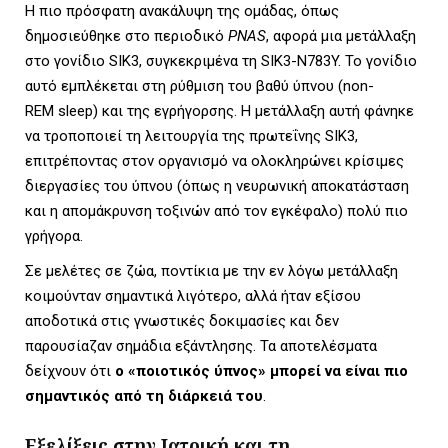
Η πιο πρόσφατη ανακάλυψη της ομάδας, όπως
δημοσιεύθηκε στο περιοδικό
PNAS
, αφορά μια μετάλλαξη
στο γονίδιο SIK3, συγκεκριμένα τη SIK3-N783Y. Το γονίδιο
αυτό εμπλέκεται στη ρύθμιση του βαθύ ύπνου (non-
REM sleep) και της εγρήγορσης. Η μετάλλαξη αυτή φάνηκε
να τροποποιεί τη λειτουργία της πρωτεΐνης SIK3,
επιτρέποντας στον οργανισμό να ολοκληρώνει κρίσιμες
διεργασίες του ύπνου (όπως η νευρωνική αποκατάσταση
και η απομάκρυνση τοξινών από τον εγκέφαλο) πολύ πιο
γρήγορα.
Σε μελέτες σε ζώα, ποντίκια με την εν λόγω μετάλλαξη
κοιμούνταν σημαντικά λιγότερο, αλλά ήταν εξίσου
αποδοτικά στις γνωστικές δοκιμασίες και δεν
παρουσίαζαν σημάδια εξάντλησης. Τα αποτελέσματα
δείχνουν ότι
ο «ποιοτικός ύπνος» μπορεί να είναι πιο
σημαντικός από τη διάρκειά του
.
Εξελίξεις στην Ιατρική και τη