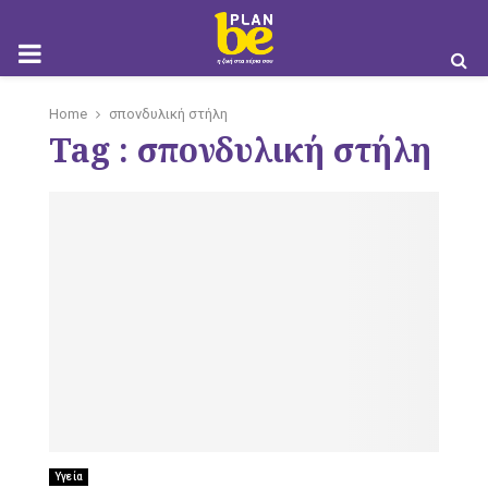
M
Home
σπονδυλική στήλη
Tag : σπονδυλική στήλη
O
B
I
Υγεία