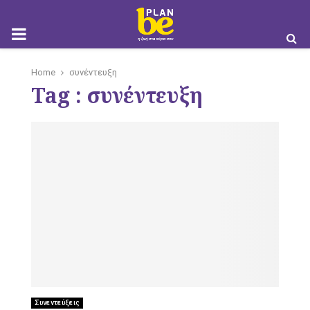
M
Home
συνέντευξη
Tag : συνέντευξη
O
B
I
Συνεντεύξεις