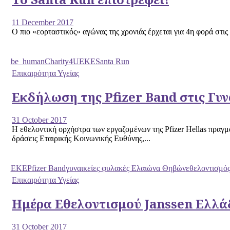
11 December 2017
Ο πιο «εορταστικός» αγώνας της χρονιάς έρχεται για 4η φορά στις
be_human
Charity4U
EKE
Santa Run
Επικαιρότητα Υγείας
Εκδήλωση της Pfizer Band στις Γυ
31 October 2017
Η εθελοντική ορχήστρα των εργαζομένων της Pfizer Hellas πρα
δράσεις Εταιρικής Κοινωνικής Ευθύνης,...
EKE
Pfizer Band
γυναικείες φυλακές Ελαιώνα Θηβών
εθελοντισμό
Επικαιρότητα Υγείας
Ημέρα Εθελοντισμού Janssen Ελλά
31 October 2017