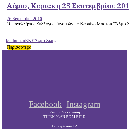
Αύριο, Κυριακή 25 Σεπτεμβρίου 201
26 September 2016
Ο Πανελλήνιος Σύλλογος Γυναικών με Καρκίνο Μαστού “Άλμα Ζωή
be_human
EKE
Άλμα Ζωής
Περισσοτερα
Facebook
Instagram
Ιδιοκτησία - έκδοση
THINK PLAN BE Μ.Ε.Π.Ε.
Παπαφλέσσα 1Α