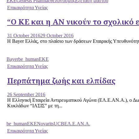
EKE
Genesis Pharma
εθελοντισμός
Εξέταση μαστού
Επικαιρότητα Υγείας
“Ο ΚΕ και η ΑΝ νικούν το σχολικό
31 October 2016
29 October 2016
Η Bayer Ελλάς, στο πλαίσιο των δράσεων Εταιρικής Υπευθυνότητα
Bayer
be_human
EKE
Επικαιρότητα Υγείας
Περπάτημα ζωής και ελπίδας
26 September 2016
Η Ελληνική Εταιρεία Αντιρευματικού Αγώνα (ΕΛ.Ε.ΑΝ.Α.), ο 
Κυκλάδων “ΙΑΣΙΣ” με τη...
be_human
EKE
Novarits
UCB
ΕΛ.Ε.ΑΝ.Α.
Επικαιρότητα Υγείας