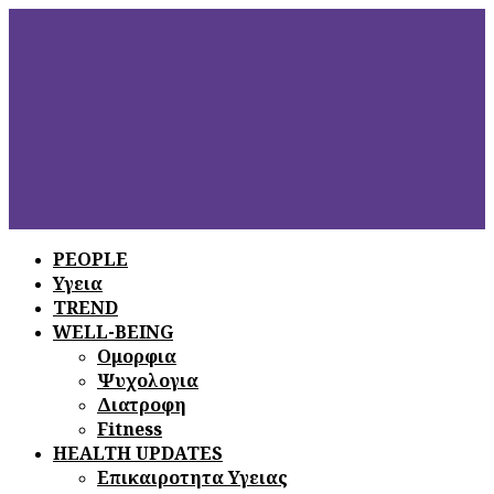
PEOPLE
Υγεια
ΞΕΦΥΛΛΙΣΤΕ
ΤΟ ΤΕΛΕΥΤΑΙΟ
TREND
ΤΕΥΧΟΣ
WELL-BEING
Ομορφια
Ψυχολογια
Διατροφη
Fitness
HEALTH UPDATES
Επικαιροτητα Υγειας