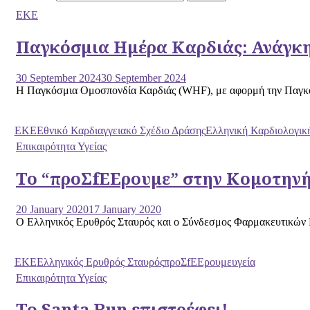
ΕΚΕ
Παγκόσμια Ημέρα Καρδιάς: Ανάγκη 
30 September 2024
30 September 2024
Η Παγκόσμια Ομοσπονδία Καρδιάς (WHF), με αφορμή την Παγκόσμια
EKE
Εθνικό Καρδιαγγειακό Σχέδιο Δράσης
Ελληνική Καρδιολογική
Επικαιρότητα Υγείας
Το “προΣfΕΕρουμε” στην Κομοτην
20 January 2020
17 January 2020
Ο Ελληνικός Ερυθρός Σταυρός και ο Σύνδεσμος Φαρμακευτικών Επ
EKE
Ελληνικός Ερυθρός Σταυρός
προΣfΕΕρουμε
υγεία
Επικαιρότητα Υγείας
Το Santa Run επιστρέφει!